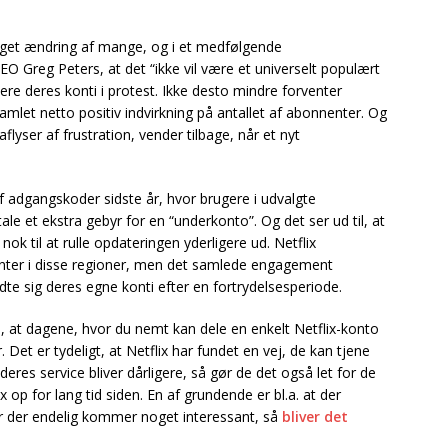
taget ændring af mange, og i et medfølgende
O Greg Peters, at det “ikke vil være et universelt populært
lere deres konti i protest. Ikke desto mindre forventer
samlet netto positiv indvirkning på antallet af abonnenter. Og
lyser af frustration, vender tilbage, når et nyt
af adgangskoder sidste år, hvor brugere i udvalgte
e et ekstra gebyr for en “underkonto”. Og det ser ud til, at
 nok til at rulle opdateringen yderligere ud. Netflix
nter i disse regioner, men det samlede engagement
ldte sig deres egne konti efter en fortrydelsesperiode.
il, at dagene, hvor du nemt kan dele en enkelt Netflix-konto
 Det er tydeligt, at Netflix har fundet en vej, de kan tjene
deres service bliver dårligere, så gør de det også let for de
x op for lang tid siden. En af grundende er bl.a. at der
år der endelig kommer noget interessant, så
bliver det