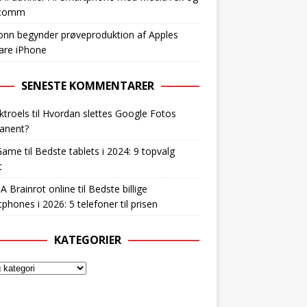
lcomm
nn begynder prøveproduktion af Apples
are iPhone
SENESTE KOMMENTARER
ktroels
til
Hvordan slettes Google Fotos
anent?
Game
til
Bedste tablets i 2024: 9 topvalg
t
 A Brainrot online
til
Bedste billige
phones i 2026: 5 telefoner til prisen
KATEGORIER