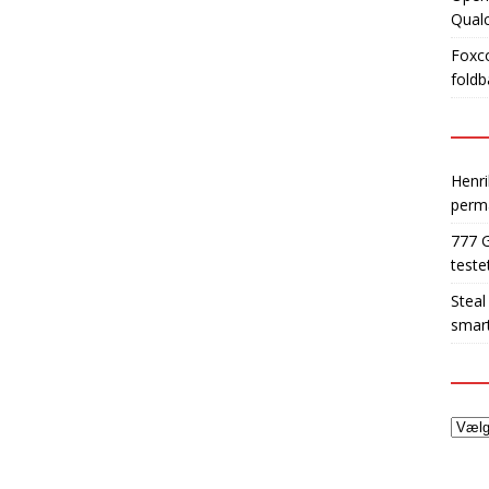
Qua
Foxco
foldb
Henri
perm
777 
teste
Steal
smart