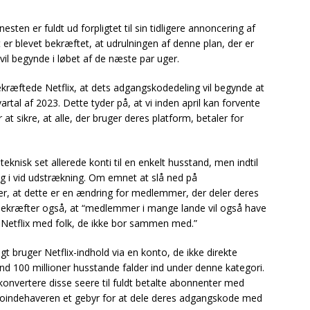
sten er fuldt ud forpligtet til sin tidligere annoncering af
t er blevet bekræftet, at udrulningen af denne plan, der er
e vil begynde i løbet af de næste par uger.
kræftede Netflix, at dets adgangskodedeling vil begynde at
artal af 2023. Dette tyder på, at vi inden april kan forvente
r at sikre, at alle, der bruger deres platform, betaler for
eknisk set allerede konti til en enkelt husstand, men indtil
 i vid udstrækning. Om emnet at slå ned på
der, at dette er en ændring for medlemmer, der deler deres
bekræfter også, at “medlemmer i mange lande vil også have
le Netflix med folk, de ikke bor sammen med.”
t bruger Netflix-indhold via en konto, de ikke direkte
 end 100 millioner husstande falder ind under denne kategori.
nvertere disse seere til fuldt betalte abonnenter med
toindehaveren et gebyr for at dele deres adgangskode med