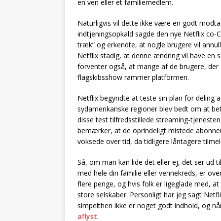
en ven eller et familiemedlem.
Naturligvis vil dette ikke være en godt mod
indtjeningsopkald sagde den nye Netflix co-CE
træk” og erkendte, at nogle brugere vil annul
Netflix stadig, at denne ændring vil have en 
forventer også, at mange af de brugere, der af
flagskibsshow rammer platformen.
Netflix begyndte at teste sin plan for deling 
sydamerikanske regioner blev bedt om at betal
disse test tilfredsstillede streaming-tjenesten
bemærker, at de oprindeligt mistede abonne
voksede over tid, da tidligere låntagere tilme
Så, om man kan lide det eller ej, det ser ud t
med hele din familie eller vennekreds, er over.
flere penge, og hvis folk er ligeglade med, at 
store selskaber. Personligt har jeg sagt Netfli
simpelthen ikke er noget godt indhold, og n
aflyst
.