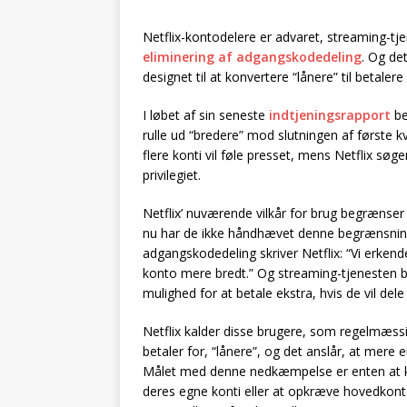
Netflix-kontodelere er advaret, streaming-tjene
eliminering af adgangskodedeling
. Og de
designet til at konvertere “lånere” til betaler
I løbet af sin seneste
indtjeningsrapport
be
rulle ud “bredere” mod slutningen af første kv
flere konti vil føle presset, mens Netflix søge
privilegiet.
Netflix’ nuværende vilkår for brug begrænser t
nu har de ikke håndhævet denne begrænsning
adgangskodedeling skriver Netflix: “Vi erken
konto mere bredt.” Og streaming-tjenesten 
mulighed for at betale ekstra, hvis de vil de
Netflix kalder disse brugere, som regelmæssig
betaler for, “lånere”, og det anslår, at mere
Målet med denne nedkæmpelse er enten at ko
deres egne konti eller at opkræve hovedkon