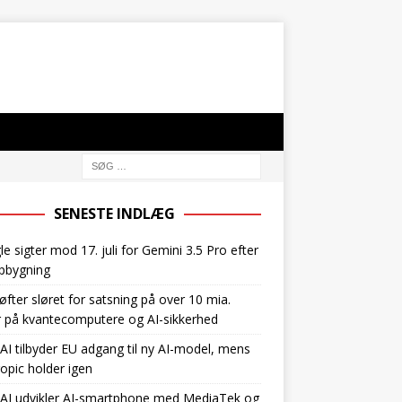
SENESTE INDLÆG
e sigter mod 17. juli for Gemini 3.5 Pro efter
pbygning
øfter sløret for satsning på over 10 mia.
r på kvantecomputere og AI-sikkerhed
I tilbyder EU adgang til ny AI-model, mens
opic holder igen
AI udvikler AI-smartphone med MediaTek og