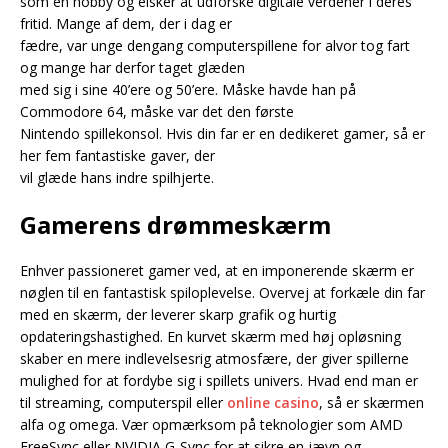
som en hobby og elsker at udforske digitale verdener i deres
fritid. Mange af dem, der i dag er
fædre, var unge dengang computerspillene for alvor tog fart
og mange har derfor taget glæden
med sig i sine 40’ere og 50’ere. Måske havde han på
Commodore 64, måske var det den første
Nintendo spillekonsol. Hvis din far er en dedikeret gamer, så er
her fem fantastiske gaver, der
vil glæde hans indre spilhjerte.
Gamerens drømmeskærm
Enhver passioneret gamer ved, at en imponerende skærm er
nøglen til en fantastisk spiloplevelse. Overvej at forkæle din far
med en skærm, der leverer skarp grafik og hurtig
opdateringshastighed. En kurvet skærm med høj opløsning
skaber en mere indlevelsesrig atmosfære, der giver spillerne
mulighed for at fordybe sig i spillets univers. Hvad end man er
til streaming, computerspil eller
online casino
, så er skærmen
alfa og omega. Vær opmærksom på teknologier som AMD
FreeSync eller NVIDIA G-Sync for at sikre en jævn og