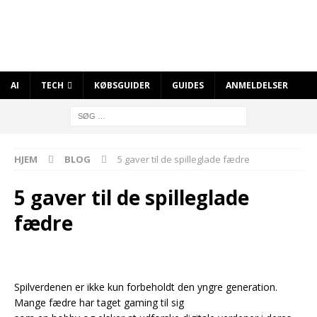
AI
TECH
KØBSGUIDER
GUIDES
ANMELDELSER
HJEM
BLOG
5 gaver til de spilleglade fædre
5 gaver til de spilleglade
fædre
Spilverdenen er ikke kun forbeholdt den yngre generation.
Mange fædre har taget gaming til sig