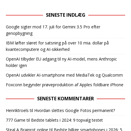
SENESTE INDLÆG
Google sigter mod 17. juli for Gemini 3.5 Pro efter
genopbygning
IBM løfter sløret for satsning på over 10 mia. dollar på
kvantecomputere og AI-sikkerhed
OpenAI tilbyder EU adgang til ny AI-model, mens Anthropic
holder igen
OpenAI udvikler AI-smartphone med MediaTek og Qualcomm
Foxconn begynder prøveproduktion af Apples foldbare iPhone
SENESTE KOMMENTARER
Henriktroels
til
Hvordan slettes Google Fotos permanent?
777 Game
til
Bedste tablets i 2024: 9 topvalg testet
Steal A Brainrot online
til
Bedste billige smartphones i 2026: 5