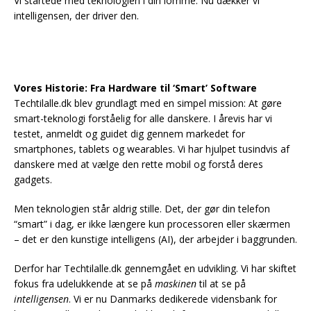
Vi startede med teknologien i din lomme. Nu dækker vi
intelligensen, der driver den.
Vores Historie: Fra Hardware til ‘Smart’ Software
Techtilalle.dk blev grundlagt med en simpel mission: At gøre
smart-teknologi forståelig for alle danskere. I årevis har vi
testet, anmeldt og guidet dig gennem markedet for
smartphones, tablets og wearables. Vi har hjulpet tusindvis af
danskere med at vælge den rette mobil og forstå deres
gadgets.
Men teknologien står aldrig stille. Det, der gør din telefon
“smart” i dag, er ikke længere kun processoren eller skærmen
– det er den kunstige intelligens (AI), der arbejder i baggrunden.
Derfor har Techtilalle.dk gennemgået en udvikling. Vi har skiftet
fokus fra udelukkende at se på
maskinen
til at se på
intelligensen
. Vi er nu Danmarks dedikerede vidensbank for