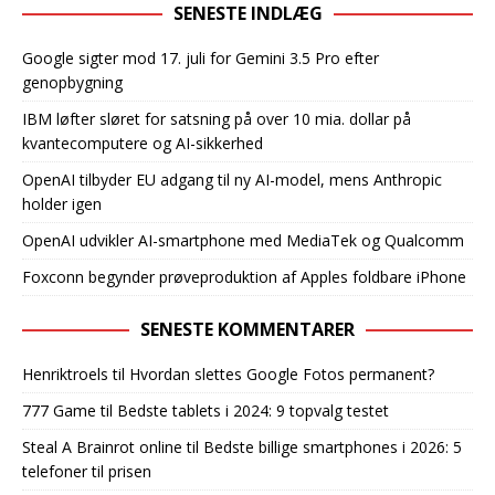
SENESTE INDLÆG
Google sigter mod 17. juli for Gemini 3.5 Pro efter
genopbygning
IBM løfter sløret for satsning på over 10 mia. dollar på
kvantecomputere og AI-sikkerhed
OpenAI tilbyder EU adgang til ny AI-model, mens Anthropic
holder igen
OpenAI udvikler AI-smartphone med MediaTek og Qualcomm
Foxconn begynder prøveproduktion af Apples foldbare iPhone
SENESTE KOMMENTARER
Henriktroels
til
Hvordan slettes Google Fotos permanent?
777 Game
til
Bedste tablets i 2024: 9 topvalg testet
Steal A Brainrot online
til
Bedste billige smartphones i 2026: 5
telefoner til prisen