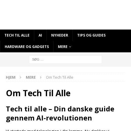
TECH TIL ALLE
AI
NYHEDER
TIPS OG GUIDES
HARDWARE OG GADGETS
MERE
HJEM
MERE
Om Tech Til Alle
Om Tech Til Alle
Tech til alle – Din danske guide
gennem AI-revolutionen