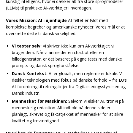
kunstig intelligens, hvor vi dækker alt fra store sprogmodeller
(LLMs) til praktiske AI-værktøjer i hverdagen.
Vores Mission: AI i øjenhøjde
AI-feltet er fyldt med
komplekse begreber og amerikanske nyheder. Vores mål er at
oversætte dette til dansk virkelighed.
Vi tester selv:
Vi skriver ikke kun om AI-værktøjer; vi
bruger dem. Når vi anmelder en chatbot eller en
billedgenerator, er det baseret på egne tests med danske
prompts og dansk sprogforståelse.
Dansk Kontekst:
AI er globalt, men reglerne er lokale. Vi
dækker teknologien med fokus på danske forhold – fra EU’s
AI-forordning til retningslinjer fra Digitaliseringsstyrelsen og
Dansk Industri.
Mennesket før Maskinen:
Selvom vi elsker AI, tror vi på
menneskelig redaktion. Alt indhold på denne side er
planlagt, skrevet og faktatjekket af mennesker for at sikre
kvalitet og troværdighed.