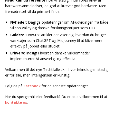
Hvad kan du forvente?
Du vil stadig finde vores arkiv af
hardware-anmeldelser, da god AI kræver god hardware. Men
fremadrettet vil du primært finde:
Nyheder:
Daglige opdateringer om AI-udviklingen fra både
Silicon Valley og danske forskningsmiljøer som DTU.
Guides:
“How-to” artikler der viser dig, hvordan du bruger
værktøjer som ChatGPT og Midjourney til at blive mere
effektiv på jobbet eller studiet.
Erhverv:
Indsigt i hvordan danske virksomheder
implementerer AI ansvarligt og effektivt.
Velkommen til det nye Techtilalle.dk – hvor teknologien stadig
er for alle, men intelligensen er kunstig.
Følg os på
Facebook
for de seneste opdateringer.
Har du spørgsmål eller feedback? Du er altid velkommen til at
kontakte os
.