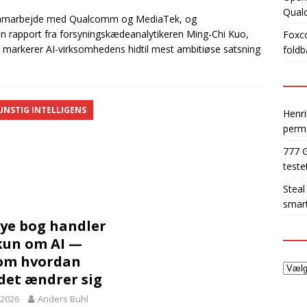
Qua
 samarbejde med Qualcomm og MediaTek, og
 en rapport fra forsyningskædeanalytikeren Ming-Chi Kuo,
Foxco
et markerer AI-virksomhedens hidtil mest ambitiøse satsning
foldb
UNSTIG INTELLIGENS
Henri
perm
777 
teste
Steal
smart
ye bog handler
kun om AI —
om hvordan
det ændrer sig
l 2026
Anders Buhl