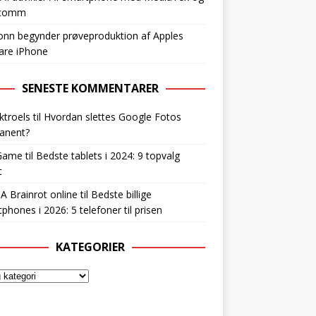
lcomm
nn begynder prøveproduktion af Apples
are iPhone
SENESTE KOMMENTARER
ktroels
til
Hvordan slettes Google Fotos
anent?
Game
til
Bedste tablets i 2024: 9 topvalg
t
 A Brainrot online
til
Bedste billige
phones i 2026: 5 telefoner til prisen
KATEGORIER