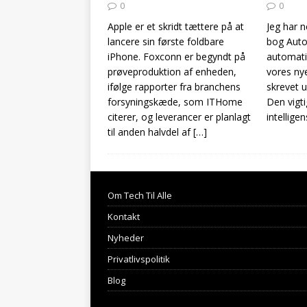
0
0
Apple er et skridt tættere på at
Jeg har 
lancere sin første foldbare
bog Auto
iPhone. Foxconn er begyndt på
automatis
prøveproduktion af enheden,
vores nye
ifølge rapporter fra branchens
skrevet u
forsyningskæde, som ITHome
Den vigti
citerer, og leverancer er planlagt
intellige
til anden halvdel af
[…]
Om Tech Til Alle
Kontakt
Nyheder
Privatlivspolitik
Blog