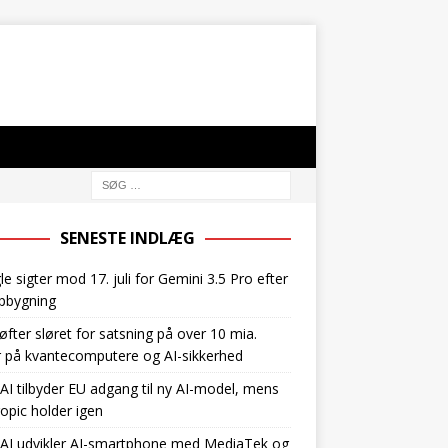
SENESTE INDLÆG
e sigter mod 17. juli for Gemini 3.5 Pro efter
pbygning
øfter sløret for satsning på over 10 mia.
r på kvantecomputere og AI-sikkerhed
I tilbyder EU adgang til ny AI-model, mens
opic holder igen
AI udvikler AI-smartphone med MediaTek og