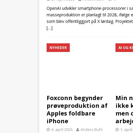
OpenAI udvikler smartphone-processorer i
masseproduktion er planlagt til 2028, ifølge
som blev offentliggjort på X lørdag. Projekt
[…]
NYHEDER
AI OG K
Foxconn begynder
Min n
prøveproduktion af
ikke 
Apples foldbare
men 
iPhone
arbej
6. april 2026
Anders Buhl
1. apri