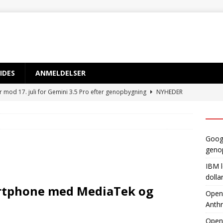
IDES
ANMELDELSER
r mod 17. juli for Gemini 3.5 Pro efter genopbygning
NYHEDER
 sløret for satsning på over 10 mia. dollar på kvantecomputere og
TIG INTELLIGENS
Googl
byder EU adgang til ny AI-model, mens Anthropic holder igen
geno
IBM l
dvikler AI-smartphone med MediaTek og Qualcomm
AI OG
dolla
artphone med MediaTek og
OpenA
Anthr
gynder prøveproduktion af Apples foldbare iPhone
NYHEDER
Open