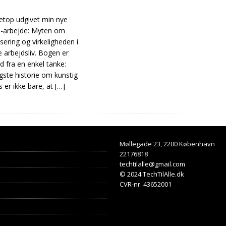
netop udgivet min nye
-arbejde: Myten om
ering og virkeligheden i
 arbejdsliv. Bogen er
d fra en enkel tanke:
gste historie om kunstig
ns er ikke bare, at
[…]
Møllegade 23, 2200 København
22176818
techtilalle@gmail.com
© 2024 TechTilAlle.dk
CVR-nr. 43652001