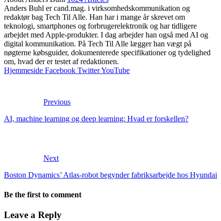
Anders Buhl er cand.mag. i virksomhedskommunikation og
redaktør bag Tech Til Alle. Han har i mange år skrevet om
teknologi, smartphones og forbrugerelektronik og har tidligere
arbejdet med Apple-produkter. I dag arbejder han også med AI og
digital kommunikation. På Tech Til Alle lægger han vægt på
nøgterne købsguider, dokumenterede specifikationer og tydelighed
om, hvad der er testet af redaktionen.
Hjemmeside
Facebook
Twitter
YouTube
Previous
AI, machine learning og deep learning: Hvad er forskellen?
Next
Boston Dynamics’ Atlas-robot begynder fabriksarbejde hos Hyundai
Be the first to comment
Leave a Reply