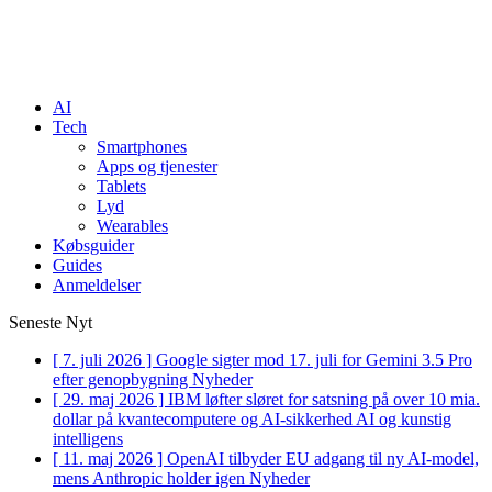
AI
Tech
Smartphones
Apps og tjenester
Tablets
Lyd
Wearables
Købsguider
Guides
Anmeldelser
Seneste Nyt
[ 7. juli 2026 ]
Google sigter mod 17. juli for Gemini 3.5 Pro
efter genopbygning
Nyheder
[ 29. maj 2026 ]
IBM løfter sløret for satsning på over 10 mia.
dollar på kvantecomputere og AI-sikkerhed
AI og kunstig
intelligens
[ 11. maj 2026 ]
OpenAI tilbyder EU adgang til ny AI-model,
mens Anthropic holder igen
Nyheder