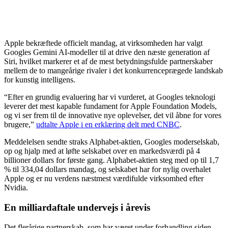
Apple bekræftede officielt mandag, at virksomheden har valgt
Googles Gemini AI-modeller til at drive den næste generation af
Siri, hvilket markerer et af de mest betydningsfulde partnerskaber
mellem de to mangeårige rivaler i det konkurrenceprægede landskab
for kunstig intelligens.
“Efter en grundig evaluering har vi vurderet, at Googles teknologi
leverer det mest kapable fundament for Apple Foundation Models,
og vi ser frem til de innovative nye oplevelser, det vil åbne for vores
brugere,”
udtalte Apple i en erklæring delt med CNBC
.
Meddelelsen sendte straks Alphabet-aktien, Googles moderselskab,
op og hjalp med at løfte selskabet over en markedsværdi på 4
billioner dollars for første gang. Alphabet-aktien steg med op til 1,7
% til 334,04 dollars mandag, og selskabet har for nylig overhalet
Apple og er nu verdens næstmest værdifulde virksomhed efter
Nvidia.
En milliardaftale undervejs i årevis
Det flerårige partnerskab, som har været under forhandling siden