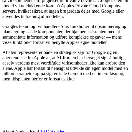
så virksomhedens forpligtelser til privatliv bevares. Googles Gemini-
model vil udelukkende køre på Apples Private Cloud Compute-
servere, hvilket sikrer, at ingen brugerdata deles med Google eller
anvendes til træning af modellen.
Googles teknologi vil håndtere Siris funktioner til opsummering og
planlægning — de komponenter, der hjælper assistenten med at
sammenfatte information og udføre komplekse opgaver — mens
visse funktioner fortsat vil benytte Apples egne modeller.
Aftalen repræsenterer både en strategisk sejr for Google og en
anerkendelse fra Apple af, at AI-fronten har bevæget sig så hurtigt,
at selv verdens mest værdifulde virksomheder ikke kan erobre den
alene. Apple har fortsat til hensigt at udvikle sin egen model med en
billion parametre og på sigt erstatte Gemini med en intern løsning,
men tidsplanen herfor er fortsat usikker.
About Anders Buhl
1024 Articles