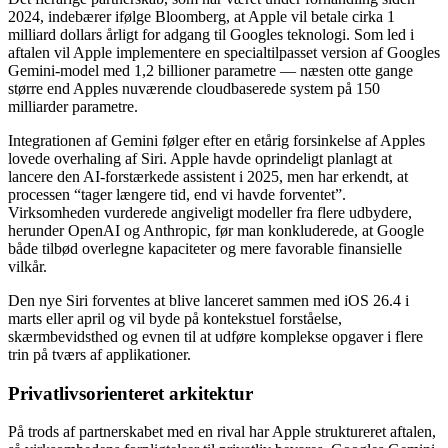
2024, indebærer ifølge Bloomberg, at Apple vil betale cirka 1
milliard dollars årligt for adgang til Googles teknologi. Som led i
aftalen vil Apple implementere en specialtilpasset version af Googles
Gemini-model med 1,2 billioner parametre — næsten otte gange
større end Apples nuværende cloudbaserede system på 150
milliarder parametre.
Integrationen af Gemini følger efter en etårig forsinkelse af Apples
lovede overhaling af Siri. Apple havde oprindeligt planlagt at
lancere den AI-forstærkede assistent i 2025, men har erkendt, at
processen “tager længere tid, end vi havde forventet”.
Virksomheden vurderede angiveligt modeller fra flere udbydere,
herunder OpenAI og Anthropic, før man konkluderede, at Google
både tilbød overlegne kapaciteter og mere favorable finansielle
vilkår.
Den nye Siri forventes at blive lanceret sammen med iOS 26.4 i
marts eller april og vil byde på kontekstuel forståelse,
skærmbevidsthed og evnen til at udføre komplekse opgaver i flere
trin på tværs af applikationer.
Privatlivsorienteret arkitektur
På trods af partnerskabet med en rival har Apple struktureret aftalen,