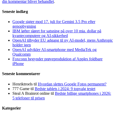
din kommentar bliver behandlet
.
Seneste indlæg
Google sigter mod 17. juli for Gemini 3.5 Pro efter
genopbygning
IBM løfter sløret for satsning på over 10 mia. dollar på
kvantecomputere og AI-sikkerhed
OpenAI tilbyder EU adgang til ny AI-model, mens Anthropic
holder igen
OpenAI udvikler AI-smartphone med MediaTek og
Qualcomm
Foxconn begynder prøveproduktion af Apples foldbare
iPhone
Seneste kommentarer
Henriktroels
til
Hvordan slettes Google Fotos permanent?
777 Game
til
Bedste tablets i 2024: 9 topvalg testet
Steal A Brainrot online
til
Bedste billige smartphones i 2026:
5 telefoner til prisen
Kategorier