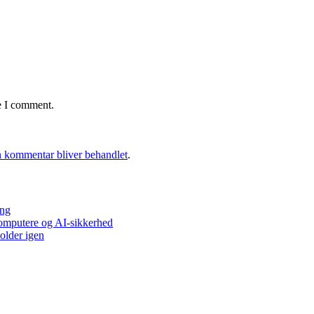
e I comment.
 kommentar bliver behandlet
.
ing
ecomputere og AI-sikkerhed
older igen