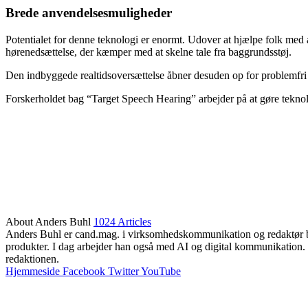
Brede anvendelsesmuligheder
Potentialet for denne teknologi er enormt. Udover at hjælpe folk med a
hørenedsættelse, der kæmper med at skelne tale fra baggrundsstøj.
Den indbyggede realtidsoversættelse åbner desuden op for problemfri ko
Forskerholdet bag “Target Speech Hearing” arbejder på at gøre teknol
About Anders Buhl
1024 Articles
Anders Buhl er cand.mag. i virksomhedskommunikation og redaktør bag
produkter. I dag arbejder han også med AI og digital kommunikation. 
redaktionen.
Hjemmeside
Facebook
Twitter
YouTube