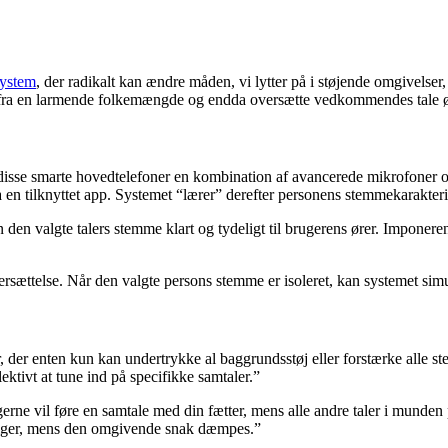
system
, der radikalt kan ændre måden, vi lytter på i støjende omgivelse
 fra en larmende folkemængde og endda oversætte vedkommendes tale øj
disse smarte hovedtelefoner en kombination af avancerede mikrofoner og
n tilknyttet app. Systemet “lærer” derefter personens stemmekarakteris
un den valgte talers stemme klart og tydeligt til brugerens ører. Impone
sættelse. Når den valgte persons stemme er isoleret, kan systemet simul
r, der enten kun kan undertrykke al baggrundsstøj eller forstærke alle 
ktivt at tune ind på specifikke samtaler.”
gerne vil føre en samtale med din fætter, mens alle andre taler i munden
er siger, mens den omgivende snak dæmpes.”