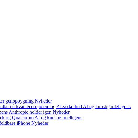
efter genopbygning
Nyheder
 dollar på kvantecomputere og AI-sikkerhed
AI og kunstig intelligens
mens Anthropic holder igen
Nyheder
aTek og Qualcomm
AI og kunstig intelligens
foldbare iPhone
Nyheder