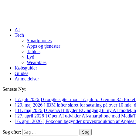
AI
Tech
Smartphones
Apps og tjenester
Tablets
Lyd
Wearables
Købsguider
Guides
Anmeldelser
Seneste Nyt
[ 7. juli 2026 ]
Google sigter mod 17. juli for Gemini 3.5 Pro 
[ 29. maj 2026 ]
IBM løfter sløret for satsning på over 10 mia.
[ 11. maj 2026 ]
OpenAI tilbyder EU adgang til ny AI-model, 
[ 27. april 2026 ]
OpenAI udvikler AI-smartphone med Medi
[ 6. april 2026 ]
Foxconn begynder prøveproduktion af Apples 
Søg efter: