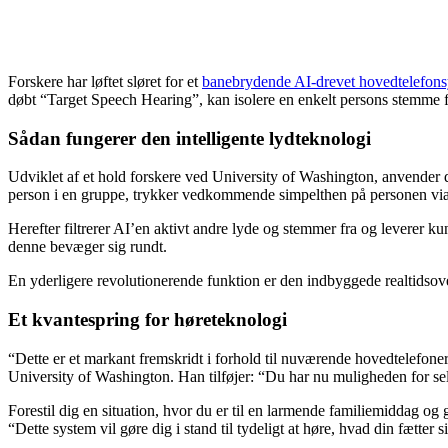
Forskere har løftet sløret for et
banebrydende AI-drevet hovedtelefon
døbt “Target Speech Hearing”, kan isolere en enkelt persons stemme
Sådan fungerer den intelligente lydteknologi
Udviklet af et hold forskere ved University of Washington, anvender 
person i en gruppe, trykker vedkommende simpelthen på personen via e
Herefter filtrerer AI’en aktivt andre lyde og stemmer fra og leverer k
denne bevæger sig rundt.
En yderligere revolutionerende funktion er den indbyggede realtidsover
Et kvantespring for høreteknologi
“Dette er et markant fremskridt i forhold til nuværende hovedtelefone
University of Washington. Han tilføjer: “Du har nu muligheden for sele
Forestil dig en situation, hvor du er til en larmende familiemiddag og 
“Dette system vil gøre dig i stand til tydeligt at høre, hvad din fætt