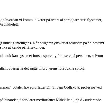
r, og hvordan vi kommunikerer på tværs af sprogbarrierer. Systemet,
eblikkeligt.
 kunstig intelligens. Når brugeren ønsker at fokusere på en bestemt
tika at kende på få sekunder.
rende nok kan systemet fortsat spore og fokusere på personen, selvom
tant oversætte det sagte til brugerens foretrukne sprog.
stemmer,” udtaler hovedforfatter Dr. Shyam Gollakota, professor ved
 på hinanden,” forklarer medforfatter Malek Itani, ph.d.-studerende.