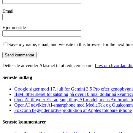
Email
Hjemmeside
Save my name, email, and website in this browser for the next tim
Dette site anvender Akismet til at reducere spam.
Læs om hvordan din
Seneste indlæg
Google sigter mod 17. juli for Gemini 3.5 Pro efter genopbygn
IBM løfter sløret for satsning på over 10 mia. dollar på kvant
OpenAI tilbyder EU adgang til ny AI-model, mens Anthropic h
OpenAI udvikler AI-smartphone med MediaTek og Qualcomm
Foxconn begynder prøveproduktion af Apples foldbare iPhone
Seneste kommentarer