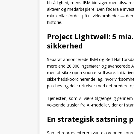
til rådighed, mens IBM bidrager med tilsvarend
aktiver og medarbejdere. Den føderale invest
mia. dollar fordelt på ni virksomheder — den
historie.
Project Lightwell: 5 mia.
sikkerhed
Separat annoncerede IBM og Red Hat torsdag P
mere end 20.000 ingeniører og avancerede AI
med at sikre open source-software. Initiativet
sikkerhedskoordinerende lag, hvor virksomhed
patches og dele rettelser med det bredere o
Tjenesten, som vil være tilgængelig gennem 
voksende trusler fra AI-modeller, der er i sta
En strategisk satsning p
Samlet repræsenterer kvante- og open sourc