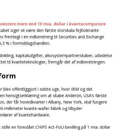
vestere mere end 10 mia. dollar i kvantecomputere
bet siger vil være den første storskala fejltolerante
 fremlagt i en indberetning til Securities and Exchange
l 5,3 % i formiddagshandlen.
dvikling, kapitaludgifter, økosystempartnerskaber, udvidelse
et til kvanteteknologier, fremgår det af indberetningen.
 form
 blev offentliggjort i sidste uge, hvor IBM og det
en hensigtserklæring om at skabe Anderon, USA’s første
on, der får hovedkvarter i Albany, New York, skal fungere
0-millimeter kvante-wafer-fabrik og tilbyder
andører af kvantehardware.
et stille en foreslået CHIPS Act-FoU-bevilling på 1 mia. dollar