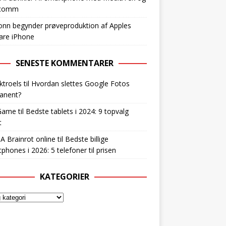
lcomm
nn begynder prøveproduktion af Apples
are iPhone
SENESTE KOMMENTARER
ktroels
til
Hvordan slettes Google Fotos
anent?
Game
til
Bedste tablets i 2024: 9 topvalg
t
 A Brainrot online
til
Bedste billige
phones i 2026: 5 telefoner til prisen
KATEGORIER