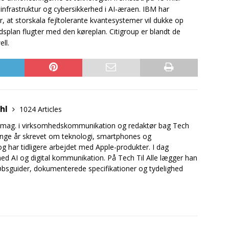
frastruktur og cybersikkerhed i AI-æraen. IBM har
, at storskala fejltolerante kvantesystemer vil dukke op
idsplan flugter med den køreplan. Citigroup er blandt de
ll.
uhl
1024 Articles
.mag. i virksomhedskommunikation og redaktør bag Tech
mange år skrevet om teknologi, smartphones og
og har tidligere arbejdet med Apple-produkter. I dag
ed AI og digital kommunikation. På Tech Til Alle lægger han
bsguider, dokumenterede specifikationer og tydelighed