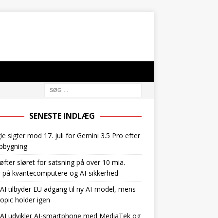
SENESTE INDLÆG
e sigter mod 17. juli for Gemini 3.5 Pro efter
pbygning
øfter sløret for satsning på over 10 mia.
r på kvantecomputere og AI-sikkerhed
I tilbyder EU adgang til ny AI-model, mens
opic holder igen
AI udvikler AI-smartphone med MediaTek og