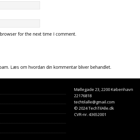
 browser for the next time I comment.
spam.
Læs om hvordan din kommentar bliver behandlet
.
Møllegade 23, 2200 København
22176818
techtilalle@gmail.com
© 2024 TechTilAlle.dk
CVR-nr. 43652001