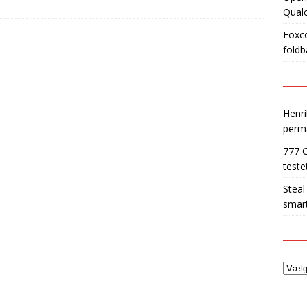
Qua
Foxco
foldb
Henri
perm
777 
teste
Steal
smart