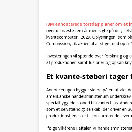
IBM annoncerede torsdag planer om at in
over de næste fem år med sigte på det, selska
kvantecomputer i 2029. Oplysningen, som blev
Commission, fik aktien til at stige med op ti
Investeringen vil spænde over forskning og u
af produktionen samt fusioner og opkøb knytt
Et kvante-støberi tager
Annonceringen bygger videre på en aftale, der
amerikanske handelsministerium underskrev 
specialbyggede støberi til kvantechips. Ander
som et selvstændigt selskab, der driver en 30
produktionstjenester til konkurrerende lever
Ifølge vilkårene i aftalen vil handelsministeri