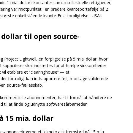
e 1 mia. dollar i kontanter samt intellektuelle rettigheder,
ering var midtpunktet i en bredere kvanteportefølje på 2
 største enkeltstående kvante-FoU-forpligtelse i USA’s
 dollar til open source-
roject Lightwell, en forpligtelse på 5 mia. dollar, hvor
-kapaciteter skal indsættes for at hjælpe virksomheder
 vil etablere et “clearinghouse” — et
er fortroligt kan indrapportere fejl, modtage validerede
pen source-fællesskab.
kommercielle abonnementer, har til formål at håndtere de
nd til at finde og udnytte softwaresårbarheder.
å 15 mia. dollar
e-annonceringerne et teknologisk fremstød på 15 mia.