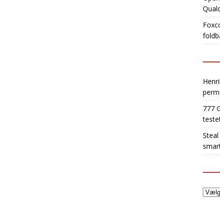
Qua
Foxco
foldb
Henri
perm
777 
teste
Steal
smart