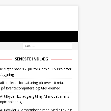
SENESTE INDLÆG
e sigter mod 17. juli for Gemini 3.5 Pro efter
pbygning
øfter sløret for satsning på over 10 mia.
r på kvantecomputere og AI-sikkerhed
I tilbyder EU adgang til ny AI-model, mens
opic holder igen
AI udvikler AI-smartphone med MediaTek og