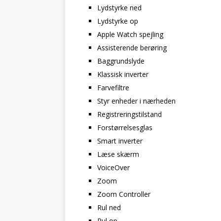
Lydstyrke ned
Lydstyrke op
Apple Watch spejling
Assisterende berøring
Baggrundslyde
Klassisk inverter
Farvefiltre
Styr enheder i nærheden
Registreringstilstand
Forstørrelsesglas
Smart inverter
Læse skærm
VoiceOver
Zoom
Zoom Controller
Rul ned
Rul op