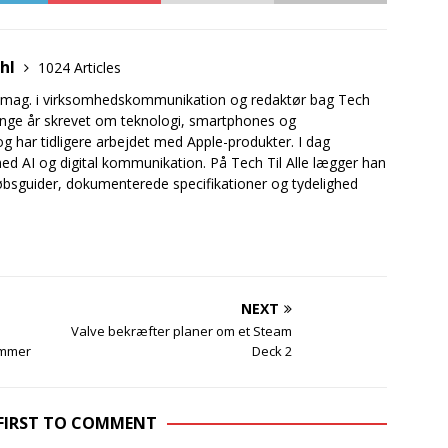
uhl
1024 Articles
.mag. i virksomhedskommunikation og redaktør bag Tech
mange år skrevet om teknologi, smartphones og
og har tidligere arbejdet med Apple-produkter. I dag
ed AI og digital kommunikation. På Tech Til Alle lægger han
bsguider, dokumenterede specifikationer og tydelighed
NEXT
Valve bekræfter planer om et Steam
kommer
Deck 2
 FIRST TO COMMENT