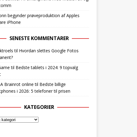
lcomm
nn begynder prøveproduktion af Apples
are iPhone
SENESTE KOMMENTARER
ktroels
til
Hvordan slettes Google Fotos
anent?
Game
til
Bedste tablets i 2024: 9 topvalg
t
 A Brainrot online
til
Bedste billige
phones i 2026: 5 telefoner til prisen
KATEGORIER