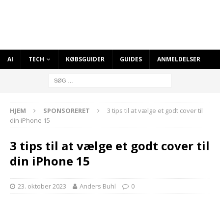
AI
TECH
KØBSGUIDER
GUIDES
ANMELDELSER
HJEM
SPONSORERET
3 tips til at vælge et godt cover til
din iPhone 15
3 tips til at vælge et godt cover til
din iPhone 15
23. oktober 2023
Anders Buhl
0