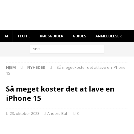
AI
TECH
KØBSGUIDER
GUIDES
ANMELDELSER
HJEM
NYHEDER
Så meget koster det at lave en iPhone
15
Så meget koster det at lave en
iPhone 15
23. oktober 2023
Anders Buhl
0