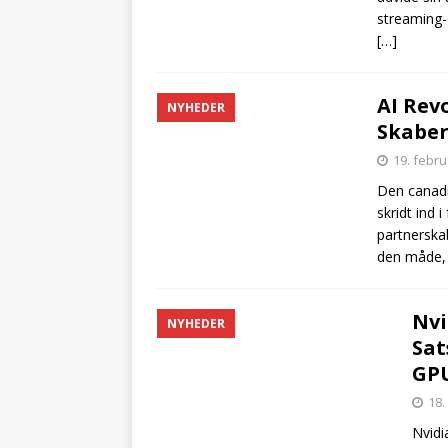
streaming-
[…]
AI Rev
NYHEDER
Skaber
19. febr
Den canadi
skridt ind
partnerska
den måde, 
Nvi
NYHEDER
Sat
GPU
18.
Nvidi