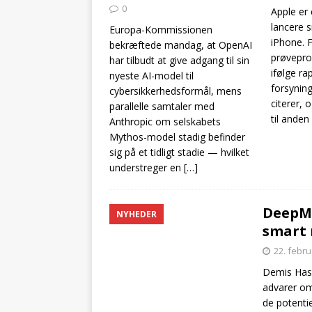
0
Apple er 
lancere s
Europa-Kommissionen
iPhone. 
bekræftede mandag, at OpenAI
prøvepro
har tilbudt at give adgang til sin
ifølge ra
nyeste AI-model til
forsyni
cybersikkerhedsformål, mens
citerer, 
parallelle samtaler med
til anden
Anthropic om selskabets
Mythos-model stadig befinder
sig på et tidligt stadie — hvilket
understreger en
[…]
DeepMi
NYHEDER
smart 
22. febr
Demis Hass
advarer om,
de potentie