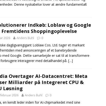
enheder. Denne nyskabelse lover at ændre fundamentalt
olutionerer Indkøb: Loblaw og Google
 Fremtidens Shoppingoplevelse
uar 2026
Anders Buhl
0
ske dagligvaregigant Loblaw Cos. Ltd. tager et markant
 i fremtiden med annonceringen af et banebrydende
b med Google. Dette samarbejde er sat til at transformere
forbrugere interagerer med detailhandel på.
[…]
dia Overtager AI-Datacentret: Meta
ser Milliarder på Integreret CPU &
 Løsning
 februar 2026
Anders Buhl
0
a, en kendt leder inden for AI-chipmarkedet med sine