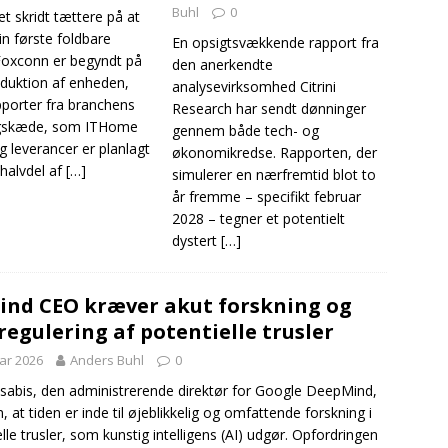
Buhl
0
et skridt tættere på at
in første foldbare
En opsigtsvækkende rapport fra
Foxconn er begyndt på
den anerkendte
duktion af enheden,
analysevirksomhed Citrini
pporter fra branchens
Research har sendt dønninger
ngskæde, som ITHome
gennem både tech- og
og leverancer er planlagt
økonomikredse. Rapporten, der
 halvdel af
[…]
simulerer en nærfremtid blot to
år fremme – specifikt februar
2028 – tegner et potentielt
dystert
[…]
nd CEO kræver akut forskning og
regulering af potentielle trusler
uar 2026
Anders Buhl
0
abis, den administrerende direktør for Google DeepMind,
 at tiden er inde til øjeblikkelig og omfattende forskning i
lle trusler, som kunstig intelligens (AI) udgør. Opfordringen