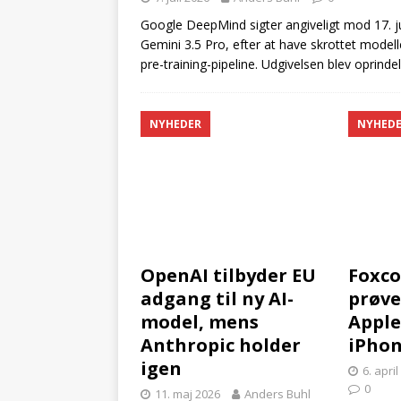
Google DeepMind sigter angiveligt mod 17. ju
Gemini 3.5 Pro, efter at have skrottet model
pre-training-pipeline. Udgivelsen blev oprindeli
NYHEDER
NYHED
OpenAI tilbyder EU
Foxco
adgang til ny AI-
prøve
model, mens
Apple
Anthropic holder
iPho
igen
6. apri
0
11. maj 2026
Anders Buhl