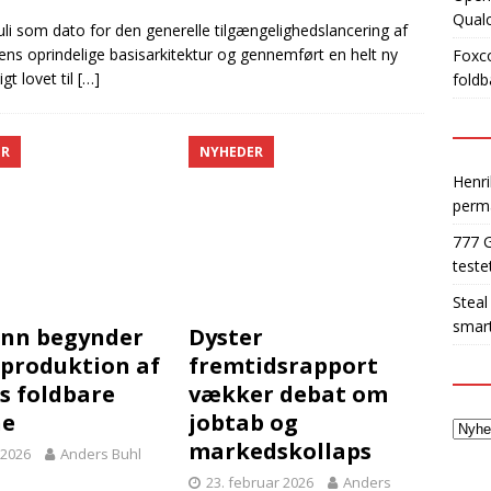
Qua
li som dato for den generelle tilgængelighedslancering af
lens oprindelige basisarkitektur og gennemført en helt ny
Foxco
gt lovet til
[…]
foldb
ER
NYHEDER
Henri
perm
777 
teste
Steal
smart
nn begynder
Dyster
produktion af
fremtidsrapport
s foldbare
vækker debat om
ne
jobtab og
markedskollaps
l 2026
Anders Buhl
23. februar 2026
Anders