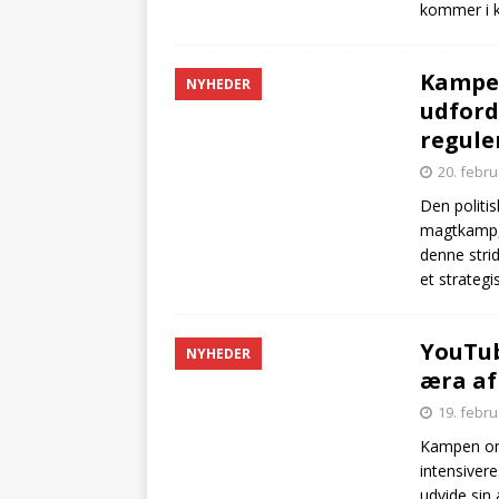
kommer i k
Kampen
NYHEDER
udford
regule
20. febr
Den politis
magtkamp, d
denne stri
et strateg
YouTub
NYHEDER
æra af
19. febr
Kampen om 
intensivere
udvide sin 