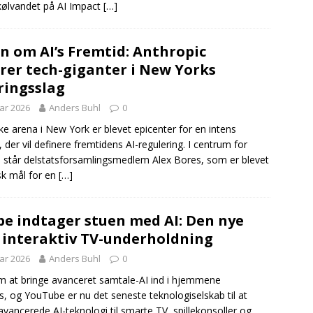
ølvandet på AI Impact
[…]
 om AI’s Fremtid: Anthropic
rer tech-giganter i New Yorks
ringsslag
uar 2026
Anders Buhl
0
ke arena i New York er blevet epicenter for en intens
er vil definere fremtidens AI-regulering. I centrum for
d står delstatsforsamlingsmedlem Alex Bores, som er blevet
isk mål for en
[…]
e indtager stuen med AI: Den nye
 interaktiv TV-underholdning
uar 2026
Anders Buhl
0
at bringe avanceret samtale-AI ind i hjemmene
s, og YouTube er nu det seneste teknologiselskab til at
avancerede AI-teknologi til smarte TV, spillekonsoller og