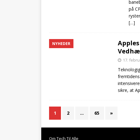
baneb
på CP
ryste
[…]
Apples 
NYHEDER
Vedhæn
17. febr
Teknologigi
fremtidens
intensivere
sikre, at A
1
2
…
65
»
Om Tech Til Alle