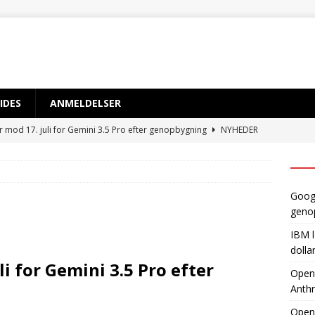
IDES
ANMELDELSER
r mod 17. juli for Gemini 3.5 Pro efter genopbygning
NYHEDER
 sløret for satsning på over 10 mia. dollar på kvantecomputere og
TIG INTELLIGENS
Googl
byder EU adgang til ny AI-model, mens Anthropic holder igen
geno
IBM l
dvikler AI-smartphone med MediaTek og Qualcomm
AI OG
dolla
li for Gemini 3.5 Pro efter
OpenA
Anthr
gynder prøveproduktion af Apples foldbare iPhone
NYHEDER
Open