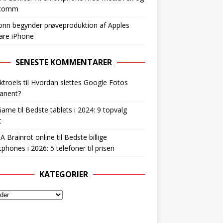
lcomm
nn begynder prøveproduktion af Apples
are iPhone
SENESTE KOMMENTARER
ktroels
til
Hvordan slettes Google Fotos
anent?
Game
til
Bedste tablets i 2024: 9 topvalg
t
 A Brainrot online
til
Bedste billige
phones i 2026: 5 telefoner til prisen
KATEGORIER