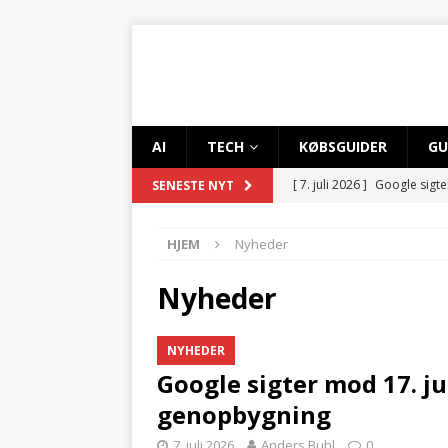
AI
TECH
KØBSGUIDER
GU
[ 7. juli 2026 ]
Google sigte
SENESTE NYT
[ 29. maj 2026 ]
IBM løfter
HJEM
Nyheder
AI-sikkerhed
AI OG KUNS
[ 11. maj 2026 ]
OpenAI til
Nyheder
NYHEDER
NYHEDER
[ 27. april 2026 ]
OpenAI u
Google sigter mod 17. ju
KUNSTIG INTELLIGENS
genopbygning
[ 6. april 2026 ]
Foxconn be
7. juli 2026
Anders Buhl
0