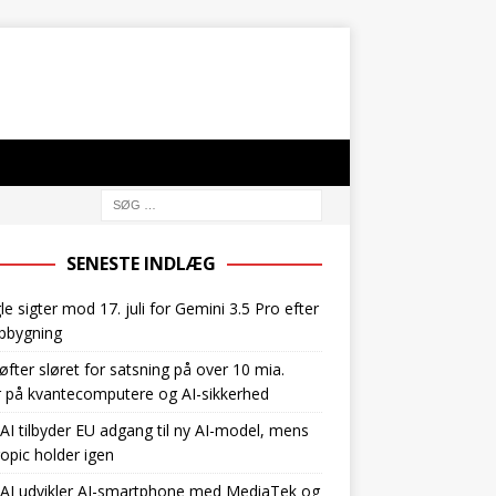
SENESTE INDLÆG
e sigter mod 17. juli for Gemini 3.5 Pro efter
pbygning
øfter sløret for satsning på over 10 mia.
r på kvantecomputere og AI-sikkerhed
I tilbyder EU adgang til ny AI-model, mens
opic holder igen
AI udvikler AI-smartphone med MediaTek og