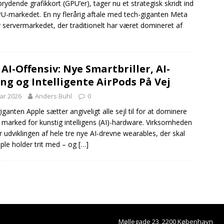
rydende grafikkort (GPU’er), tager nu et strategisk skridt ind
U-markedet. En ny flerårig aftale med tech-giganten Meta
r servermarkedet, der traditionelt har været domineret af
AI-Offensiv: Nye Smartbriller, AI-
g og Intelligente AirPods På Vej
uar 2026
Anders Buhl
0
ganten Apple sætter angiveligt alle sejl til for at dominere
 marked for kunstig intelligens (AI)-hardware. Virksomheden
r udviklingen af hele tre nye AI-drevne wearables, der skal
pple holder trit med – og
[…]
Møllegade 23, 2200 København