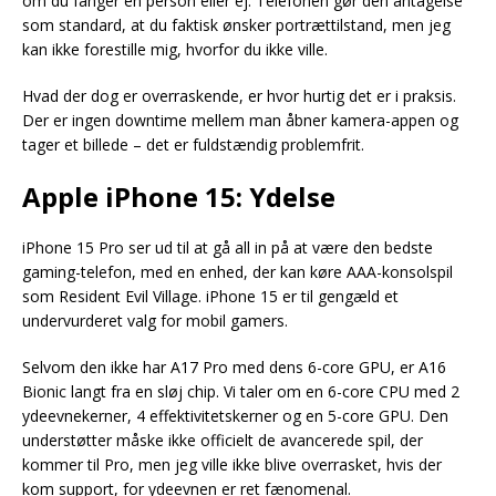
om du fanger en person eller ej. Telefonen gør den antagelse
som standard, at du faktisk ønsker portrættilstand, men jeg
kan ikke forestille mig, hvorfor du ikke ville.
Hvad der dog er overraskende, er hvor hurtig det er i praksis.
Der er ingen downtime mellem man åbner kamera-appen og
tager et billede – det er fuldstændig problemfrit.
Apple iPhone 15: Ydelse
iPhone 15 Pro ser ud til at gå all in på at være den bedste
gaming-telefon, med en enhed, der kan køre AAA-konsolspil
som Resident Evil Village. iPhone 15 er til gengæld et
undervurderet valg for mobil gamers.
Selvom den ikke har A17 Pro med dens 6-core GPU, er A16
Bionic langt fra en sløj chip. Vi taler om en 6-core CPU med 2
ydeevnekerner, 4 effektivitetskerner og en 5-core GPU. Den
understøtter måske ikke officielt de avancerede spil, der
kommer til Pro, men jeg ville ikke blive overrasket, hvis der
kom support, for ydeevnen er ret fænomenal.