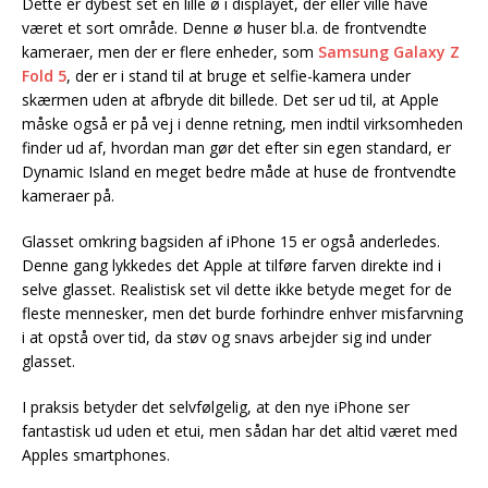
Dette er dybest set en lille ø i displayet, der eller ville have
været et sort område. Denne ø huser bl.a. de frontvendte
kameraer, men der er flere enheder, som
Samsung Galaxy Z
Fold 5
, der er i stand til at bruge et selfie-kamera under
skærmen uden at afbryde dit billede. Det ser ud til, at Apple
måske også er på vej i denne retning, men indtil virksomheden
finder ud af, hvordan man gør det efter sin egen standard, er
Dynamic Island en meget bedre måde at huse de frontvendte
kameraer på.
Glasset omkring bagsiden af iPhone 15 er også anderledes.
Denne gang lykkedes det Apple at tilføre farven direkte ind i
selve glasset. Realistisk set vil dette ikke betyde meget for de
fleste mennesker, men det burde forhindre enhver misfarvning
i at opstå over tid, da støv og snavs arbejder sig ind under
glasset.
I praksis betyder det selvfølgelig, at den nye iPhone ser
fantastisk ud uden et etui, men sådan har det altid været med
Apples smartphones.