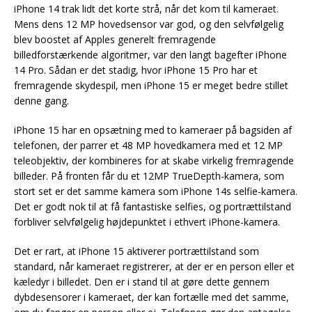
iPhone 14 trak lidt det korte strå, når det kom til kameraet.
Mens dens 12 MP hovedsensor var god, og den selvfølgelig
blev boostet af Apples generelt fremragende
billedforstærkende algoritmer, var den langt bagefter iPhone
14 Pro. Sådan er det stadig, hvor iPhone 15 Pro har et
fremragende skydespil, men iPhone 15 er meget bedre stillet
denne gang.
iPhone 15 har en opsætning med to kameraer på bagsiden af
telefonen, der parrer et 48 MP hovedkamera med et 12 MP
teleobjektiv, der kombineres for at skabe virkelig fremragende
billeder. På fronten får du et 12MP TrueDepth-kamera, som
stort set er det samme kamera som iPhone 14s selfie-kamera.
Det er godt nok til at få fantastiske selfies, og portrættilstand
forbliver selvfølgelig højdepunktet i ethvert iPhone-kamera.
Det er rart, at iPhone 15 aktiverer portrættilstand som
standard, når kameraet registrerer, at der er en person eller et
kæledyr i billedet. Den er i stand til at gøre dette gennem
dybdesensorer i kameraet, der kan fortælle med det samme,