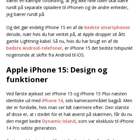
været en kæmpe forbedring, at jeg ikke hele tiden skal bære
rundt på separate opladere til iPhonen og de andre enheder,
jeg bærer rundt på.
Og det gør endelig iPhone 15 en af de
bedste smartphones
derude, især hvis du har ventet på, at Apple dropper sit årti
gamle Lightning-kabel. Så nu, hvis du har brugt en af de
bedste Android-telefoner
, er iPhone 15 det bedste tidspunkt
nogensinde at skifte fra Android til iOS.
Apple iPhone 15: Design og
funktioner
Ved første øjekast ser iPhone 15 og iPhone 15 Plus næsten
identiske ud med
iPhone 14
, selv kameraområdet bagpå. Men
der er forskelle, hvis man ser lidt nærmere efter. Den største
af disse er, at i stedet for et hak øverst på skærmen, får du nu
den meget bedre
Dynamic Island
, som var eksklusiv til iPhone
14 Pro sidste generation.