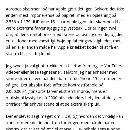
Apropos skærmen, så har Apple gjort det igen. Selvom det ikke
er den mest imponerende på papiret, med en opløsning på
2.556 x 1.179 til iPhone 15 – har Apple igen fået skærmen til at
være ekstremt farvenøjagtig og lysstærk. Der er ingen tvivl
om, at der smartphones med højere opløsning derude, og der
er telefoner med vanvittigt høje opdateringshastigheder, men
på en eller anden måde har Apple knækket koden til at få en
skærm til at se fejlfri ud.
Jeg synes jævnligt at trække min telefon frem og se YouTube-
videoer eller læse tegneserier, selvom jeg har enheder med
større skærme ved hånden, bare fordi iPhone 15-skærmen er
så god. Det absolut forbløffende kontrastforhold på
2.000.000:1 gør sorte farver ekstremt mørke, mens en
maksimal lysstyrke på 2000 nits udendørs betyder, at de lysere
områder får enhver scene til at se ekstra skarp ud.
Der er blevet sagt meget om HDR, og hvordan det virkelig kan
transformere det indhold, du forbruger, men når du har en
skærm, der er lige så god til at vise HDR-indhold som iPhone