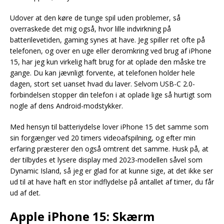
Udover at den køre de tunge spil uden problemer, så
overraskede det mig også, hvor lille indvirkning på
batterilevetiden, gaming synes at have. Jeg spiller ret ofte på
telefonen, og over en uge eller deromkring ved brug af iPhone
15, har jeg kun virkelig haft brug for at oplade den måske tre
gange. Du kan jævnligt forvente, at telefonen holder hele
dagen, stort set uanset hvad du laver. Selvom USB-C 2.0-
forbindelsen stopper din telefon i at oplade lige så hurtigt som
nogle af dens Android-modstykker.
Med hensyn til batteriydelse lover iPhone 15 det samme som
sin forgænger ved 20 timers videoafspilning, og efter min
erfaring præsterer den også omtrent det samme. Husk på, at
der tilbydes et lysere display med 2023-modellen såvel som
Dynamic Island, så jeg er glad for at kunne sige, at det ikke ser
ud til at have haft en stor indflydelse på antallet af timer, du får
ud af det.
Apple iPhone 15: Skærm