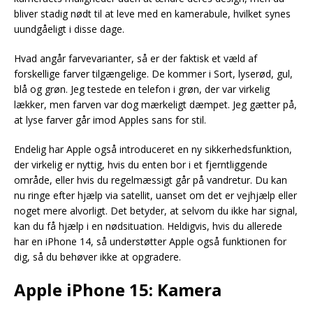
bliver stadig nødt til at leve med en kamerabule, hvilket synes
uundgåeligt i disse dage.
Hvad angår farvevarianter, så er der faktisk et væld af
forskellige farver tilgængelige. De kommer i Sort, lyserød, gul,
blå og grøn. Jeg testede en telefon i grøn, der var virkelig
lækker, men farven var dog mærkeligt dæmpet. Jeg gætter på,
at lyse farver går imod Apples sans for stil.
Endelig har Apple også introduceret en ny sikkerhedsfunktion,
der virkelig er nyttig, hvis du enten bor i et fjerntliggende
område, eller hvis du regelmæssigt går på vandretur. Du kan
nu ringe efter hjælp via satellit, uanset om det er vejhjælp eller
noget mere alvorligt. Det betyder, at selvom du ikke har signal,
kan du få hjælp i en nødsituation. Heldigvis, hvis du allerede
har en iPhone 14, så understøtter Apple også funktionen for
dig, så du behøver ikke at opgradere.
Apple iPhone 15: Kamera