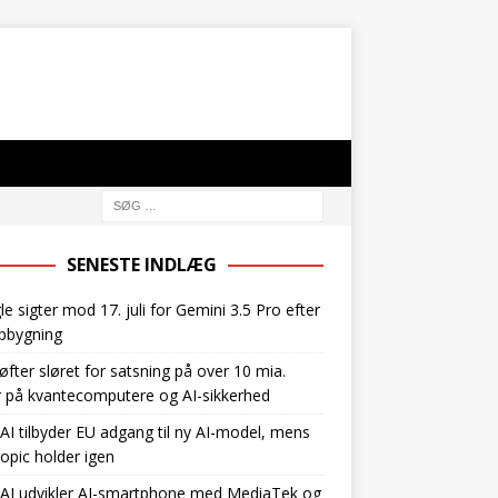
SENESTE INDLÆG
e sigter mod 17. juli for Gemini 3.5 Pro efter
pbygning
øfter sløret for satsning på over 10 mia.
r på kvantecomputere og AI-sikkerhed
I tilbyder EU adgang til ny AI-model, mens
opic holder igen
AI udvikler AI-smartphone med MediaTek og