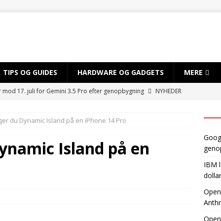
TIPS OG GUIDES
HARDWARE OG GADGETS
MERE
r mod 17. juli for Gemini 3.5 Pro efter genopbygning
NYHEDER
sløret for satsning på over 10 mia. dollar på kvantecomputere og
er du Dynamic Island på en iPhone 14 Pro
TIG INTELLIGENS
Googl
byder EU adgang til ny AI-model, mens Anthropic holder igen
ynamic Island på en
geno
IBM l
dvikler AI-smartphone med MediaTek og Qualcomm
AI OG
dolla
OpenA
Anthr
gynder prøveproduktion af Apples foldbare iPhone
NYHEDER
Open