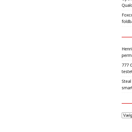
Qua
Foxco
foldb
Henri
perm
777 
teste
Steal
smart