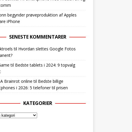
lcomm
nn begynder prøveproduktion af Apples
are iPhone
SENESTE KOMMENTARER
ktroels
til
Hvordan slettes Google Fotos
anent?
Game
til
Bedste tablets i 2024: 9 topvalg
t
 A Brainrot online
til
Bedste billige
phones i 2026: 5 telefoner til prisen
KATEGORIER