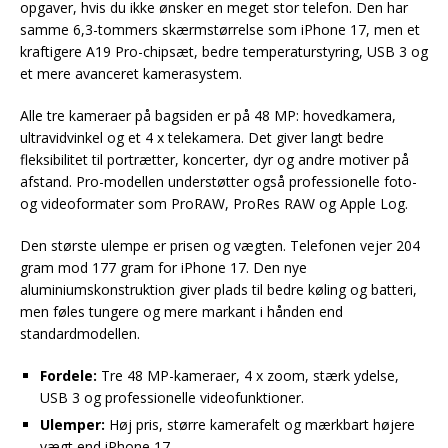
opgaver, hvis du ikke ønsker en meget stor telefon. Den har
samme 6,3-tommers skærmstørrelse som iPhone 17, men et
kraftigere A19 Pro-chipsæt, bedre temperaturstyring, USB 3 og
et mere avanceret kamerasystem.
Alle tre kameraer på bagsiden er på 48 MP: hovedkamera,
ultravidvinkel og et 4 x telekamera. Det giver langt bedre
fleksibilitet til portrætter, koncerter, dyr og andre motiver på
afstand. Pro-modellen understøtter også professionelle foto-
og videoformater som ProRAW, ProRes RAW og Apple Log.
Den største ulempe er prisen og vægten. Telefonen vejer 204
gram mod 177 gram for iPhone 17. Den nye
aluminiumskonstruktion giver plads til bedre køling og batteri,
men føles tungere og mere markant i hånden end
standardmodellen.
Fordele:
Tre 48 MP-kameraer, 4 x zoom, stærk ydelse,
USB 3 og professionelle videofunktioner.
Ulemper:
Høj pris, større kamerafelt og mærkbart højere
vægt end iPhone 17.