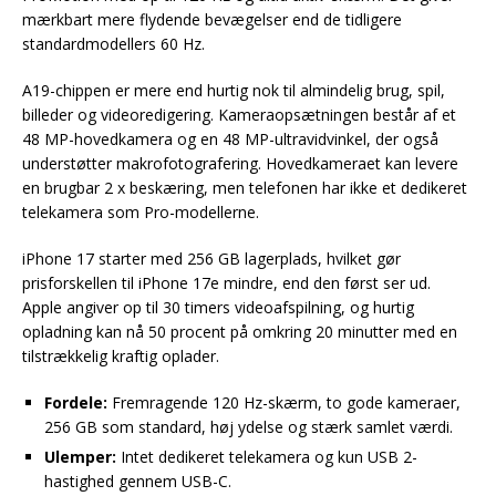
mærkbart mere flydende bevægelser end de tidligere
standardmodellers 60 Hz.
A19-chippen er mere end hurtig nok til almindelig brug, spil,
billeder og videoredigering. Kameraopsætningen består af et
48 MP-hovedkamera og en 48 MP-ultravidvinkel, der også
understøtter makrofotografering. Hovedkameraet kan levere
en brugbar 2 x beskæring, men telefonen har ikke et dedikeret
telekamera som Pro-modellerne.
iPhone 17 starter med 256 GB lagerplads, hvilket gør
prisforskellen til iPhone 17e mindre, end den først ser ud.
Apple angiver op til 30 timers videoafspilning, og hurtig
opladning kan nå 50 procent på omkring 20 minutter med en
tilstrækkelig kraftig oplader.
Fordele:
Fremragende 120 Hz-skærm, to gode kameraer,
256 GB som standard, høj ydelse og stærk samlet værdi.
Ulemper:
Intet dedikeret telekamera og kun USB 2-
hastighed gennem USB-C.