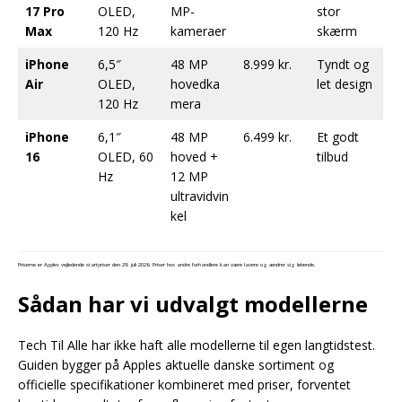
17 Pro
OLED,
MP-
stor
Max
120 Hz
kameraer
skærm
iPhone
6,5″
48 MP
8.999 kr.
Tyndt og
Air
OLED,
hovedka
let design
120 Hz
mera
iPhone
6,1″
48 MP
6.499 kr.
Et godt
16
OLED, 60
hoved +
tilbud
Hz
12 MP
ultravidvin
kel
Priserne er Apples vejledende startpriser den 29. juli 2026. Priser hos andre forhandlere kan være lavere og ændrer sig løbende.
Sådan har vi udvalgt modellerne
Tech Til Alle har ikke haft alle modellerne til egen langtidstest.
Guiden bygger på Apples aktuelle danske sortiment og
officielle specifikationer kombineret med priser, forventet