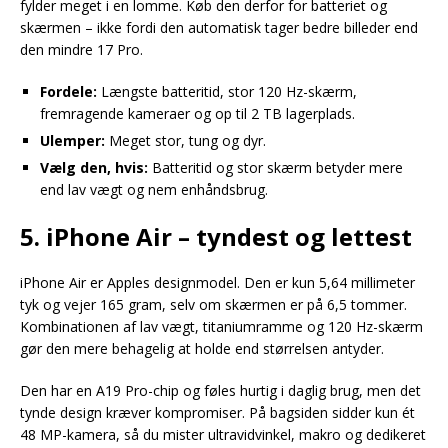
fylder meget i en lomme. Køb den derfor for batteriet og
skærmen – ikke fordi den automatisk tager bedre billeder end
den mindre 17 Pro.
Fordele:
Længste batteritid, stor 120 Hz-skærm,
fremragende kameraer og op til 2 TB lagerplads.
Ulemper:
Meget stor, tung og dyr.
Vælg den, hvis:
Batteritid og stor skærm betyder mere
end lav vægt og nem enhåndsbrug.
5. iPhone Air – tyndest og lettest
iPhone Air er Apples designmodel. Den er kun 5,64 millimeter
tyk og vejer 165 gram, selv om skærmen er på 6,5 tommer.
Kombinationen af lav vægt, titaniumramme og 120 Hz-skærm
gør den mere behagelig at holde end størrelsen antyder.
Den har en A19 Pro-chip og føles hurtig i daglig brug, men det
tynde design kræver kompromiser. På bagsiden sidder kun ét
48 MP-kamera, så du mister ultravidvinkel, makro og dedikeret