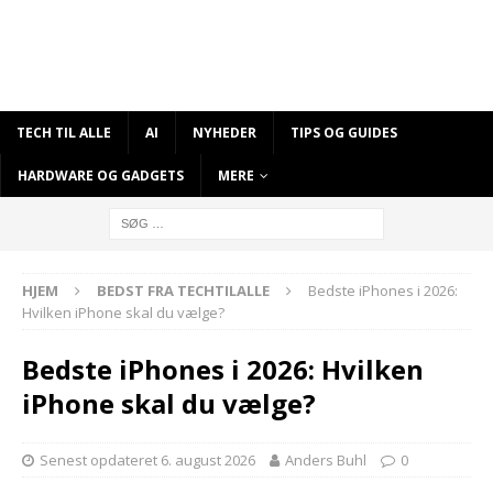
TECH TIL ALLE
AI
NYHEDER
TIPS OG GUIDES
HARDWARE OG GADGETS
MERE
HJEM
BEDST FRA TECHTILALLE
Bedste iPhones i 2026:
Hvilken iPhone skal du vælge?
Bedste iPhones i 2026: Hvilken
iPhone skal du vælge?
Senest opdateret 6. august 2026
Anders Buhl
0