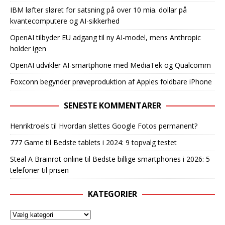
IBM løfter sløret for satsning på over 10 mia. dollar på
kvantecomputere og AI-sikkerhed
OpenAI tilbyder EU adgang til ny AI-model, mens Anthropic
holder igen
OpenAI udvikler AI-smartphone med MediaTek og Qualcomm
Foxconn begynder prøveproduktion af Apples foldbare iPhone
SENESTE KOMMENTARER
Henriktroels
til
Hvordan slettes Google Fotos permanent?
777 Game
til
Bedste tablets i 2024: 9 topvalg testet
Steal A Brainrot online
til
Bedste billige smartphones i 2026: 5
telefoner til prisen
KATEGORIER