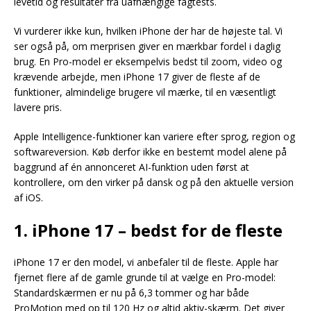
levetid og resultater fra uafhængige fagtests.
Vi vurderer ikke kun, hvilken iPhone der har de højeste tal. Vi
ser også på, om merprisen giver en mærkbar fordel i daglig
brug. En Pro-model er eksempelvis bedst til zoom, video og
krævende arbejde, men iPhone 17 giver de fleste af de
funktioner, almindelige brugere vil mærke, til en væsentligt
lavere pris.
Apple Intelligence-funktioner kan variere efter sprog, region og
softwareversion. Køb derfor ikke en bestemt model alene på
baggrund af én annonceret AI-funktion uden først at
kontrollere, om den virker på dansk og på den aktuelle version
af iOS.
1. iPhone 17 – bedst for de fleste
iPhone 17 er den model, vi anbefaler til de fleste. Apple har
fjernet flere af de gamle grunde til at vælge en Pro-model:
Standardskærmen er nu på 6,3 tommer og har både
ProMotion med op til 120 Hz og altid aktiv-skærm. Det giver