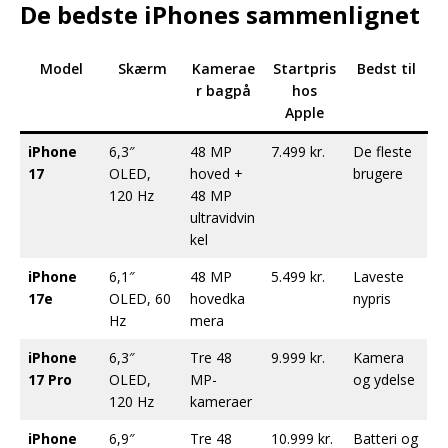
De bedste iPhones sammenlignet
Model
Skærm
Kamerae
Startpris
Bedst til
r bagpå
hos
Apple
iPhone
6,3″
48 MP
7.499 kr.
De fleste
17
OLED,
hoved +
brugere
120 Hz
48 MP
ultravidvin
kel
iPhone
6,1″
48 MP
5.499 kr.
Laveste
17e
OLED, 60
hovedka
nypris
Hz
mera
iPhone
6,3″
Tre 48
9.999 kr.
Kamera
17 Pro
OLED,
MP-
og ydelse
120 Hz
kameraer
iPhone
6,9″
Tre 48
10.999 kr.
Batteri og