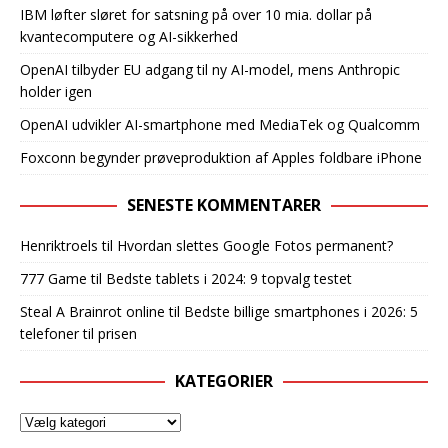
IBM løfter sløret for satsning på over 10 mia. dollar på
kvantecomputere og AI-sikkerhed
OpenAI tilbyder EU adgang til ny AI-model, mens Anthropic
holder igen
OpenAI udvikler AI-smartphone med MediaTek og Qualcomm
Foxconn begynder prøveproduktion af Apples foldbare iPhone
SENESTE KOMMENTARER
Henriktroels
til
Hvordan slettes Google Fotos permanent?
777 Game
til
Bedste tablets i 2024: 9 topvalg testet
Steal A Brainrot online
til
Bedste billige smartphones i 2026: 5
telefoner til prisen
KATEGORIER