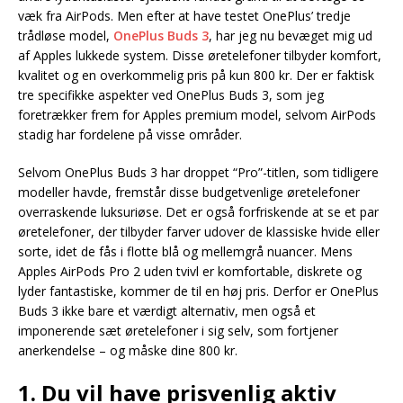
væk fra AirPods. Men efter at have testet OnePlus’ tredje
trådløse model,
OnePlus Buds 3
, har jeg nu bevæget mig ud
af Apples lukkede system. Disse øretelefoner tilbyder komfort,
kvalitet og en overkommelig pris på kun 800 kr. Der er faktisk
tre specifikke aspekter ved OnePlus Buds 3, som jeg
foretrækker frem for Apples premium model, selvom AirPods
stadig har fordelene på visse områder.
Selvom OnePlus Buds 3 har droppet “Pro”-titlen, som tidligere
modeller havde, fremstår disse budgetvenlige øretelefoner
overraskende luksuriøse. Det er også forfriskende at se et par
øretelefoner, der tilbyder farver udover de klassiske hvide eller
sorte, idet de fås i flotte blå og mellemgrå nuancer. Mens
Apples AirPods Pro 2 uden tvivl er komfortable, diskrete og
lyder fantastiske, kommer de til en høj pris. Derfor er OnePlus
Buds 3 ikke bare et værdigt alternativ, men også et
imponerende sæt øretelefoner i sig selv, som fortjener
anerkendelse – og måske dine 800 kr.
1. Du vil have prisvenlig aktiv