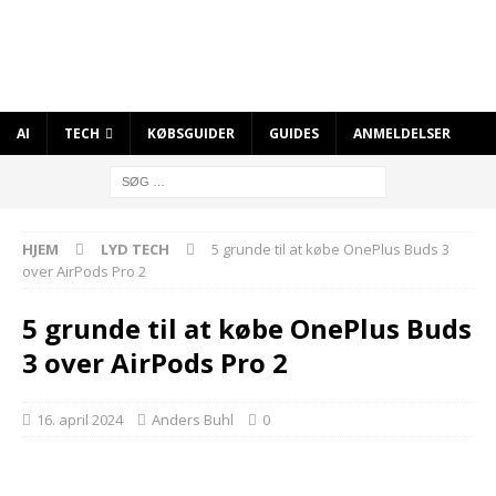
AI
TECH
KØBSGUIDER
GUIDES
ANMELDELSER
HJEM
LYD TECH
5 grunde til at købe OnePlus Buds 3
over AirPods Pro 2
5 grunde til at købe OnePlus Buds
3 over AirPods Pro 2
16. april 2024
Anders Buhl
0