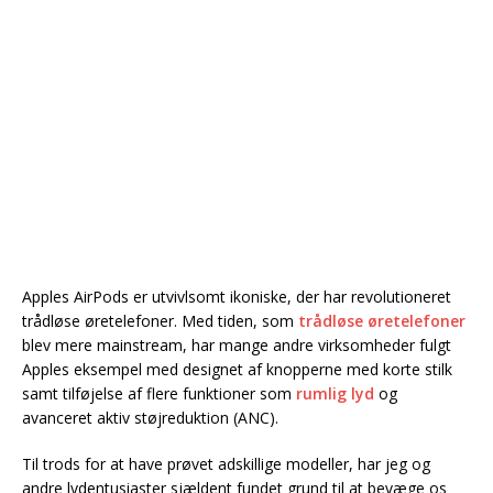
Apples AirPods er utvivlsomt ikoniske, der har revolutioneret
trådløse øretelefoner. Med tiden, som
trådløse øretelefoner
blev mere mainstream, har mange andre virksomheder fulgt
Apples eksempel med designet af knopperne med korte stilk
samt tilføjelse af flere funktioner som
rumlig lyd
og
avanceret aktiv støjreduktion (ANC).
Til trods for at have prøvet adskillige modeller, har jeg og
andre lydentusiaster sjældent fundet grund til at bevæge os