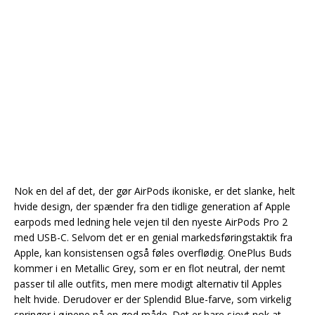
Nok en del af det, der gør AirPods ikoniske, er det slanke, helt
hvide design, der spænder fra den tidlige generation af Apple
earpods med ledning hele vejen til den nyeste AirPods Pro 2
med USB-C. Selvom det er en genial markedsføringstaktik fra
Apple, kan konsistensen også føles overflødig. OnePlus Buds
kommer i en Metallic Grey, som er en flot neutral, der nemt
passer til alle outfits, men mere modigt alternativ til Apples
helt hvide. Derudover er der Splendid Blue-farve, som virkelig
springer i øjnene på en god måde. Det er bare sjovt nok at