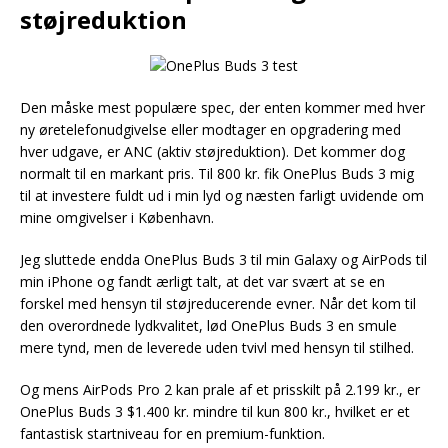
støjreduktion
Den måske mest populære spec, der enten kommer med hver
ny øretelefonudgivelse eller modtager en opgradering med
hver udgave, er ANC (aktiv støjreduktion). Det kommer dog
normalt til en markant pris. Til 800 kr. fik OnePlus Buds 3 mig
til at investere fuldt ud i min lyd og næsten farligt uvidende om
mine omgivelser i København.
Jeg sluttede endda OnePlus Buds 3 til min Galaxy og AirPods til
min iPhone og fandt ærligt talt, at det var svært at se en
forskel med hensyn til støjreducerende evner. Når det kom til
den overordnede lydkvalitet, lød OnePlus Buds 3 en smule
mere tynd, men de leverede uden tvivl med hensyn til stilhed.
Og mens AirPods Pro 2 kan prale af et prisskilt på 2.199 kr., er
OnePlus Buds 3 $1.400 kr. mindre til kun 800 kr., hvilket er et
fantastisk startniveau for en premium-funktion.