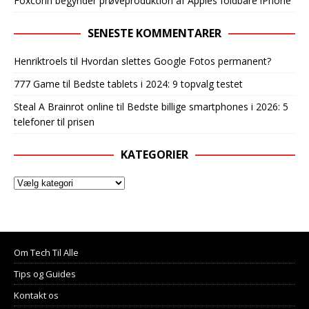
Foxconn begynder prøveproduktion af Apples foldbare iPhone
SENESTE KOMMENTARER
Henriktroels
til
Hvordan slettes Google Fotos permanent?
777 Game
til
Bedste tablets i 2024: 9 topvalg testet
Steal A Brainrot online
til
Bedste billige smartphones i 2026: 5
telefoner til prisen
KATEGORIER
Om Tech Til Alle
Tips og Guides
Kontakt os