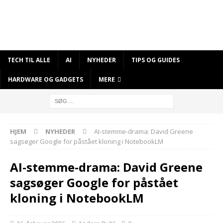
TECH TIL ALLE
AI
NYHEDER
TIPS OG GUIDES
HARDWARE OG GADGETS
MERE
HJEM
NYHEDER
AI-stemme-drama: David Greene
sagsøger Google for påstået kloning i NotebookLM
AI-stemme-drama: David Greene
sagsøger Google for påstået
kloning i NotebookLM