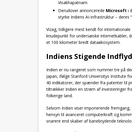
Visakhapatnam.
Derudover annoncerede
Microsoft
i 
styrke Indiens AI-infrastruktur – deres 
Vizag, tidligere mest kendt for internationale
knudepunkt for undersøiske internetkabler, d
et 100 kilometer bredt dataøkosystem.
Indiens Stigende Indfly
Indien er nu rangeret som nummer tre på den
Japan, ifølge Stanford Universitys Institute
40 indikatorer, der spænder fra patenter til p
tiltrækker Indien en strøm af investeringer f
folkerige land.
Selvom Indien viser imponerende fremgang, på
hensyn til avanceret computerkraft og komm
snarere end skaber af banebrydende teknolog