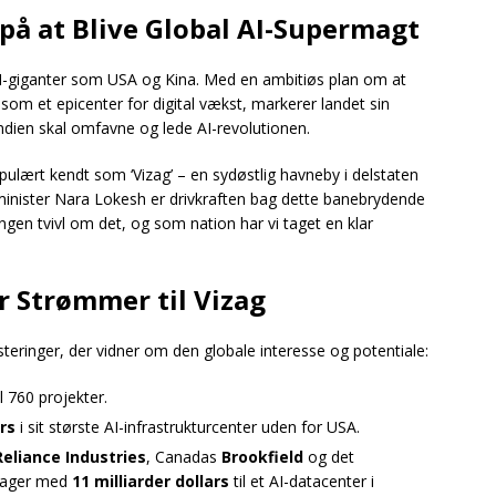
 på at Blive Global AI-Supermagt
l AI-giganter som USA og Kina. Med en ambitiøs plan om at
 som et epicenter for digital vækst, markerer landet sin
: Indien skal omfavne og lede AI-revolutionen.
pulært kendt som ‘Vizag’ – en sydøstlig havneby i delstaten
inister Nara Lokesh er drivkraften bag dette banebrydende
ingen tvivl om det, og som nation har vi taget en klar
r Strømmer til Vizag
esteringer, der vidner om den globale interesse og potentiale:
il 760 projekter.
ars
i sit største AI-infrastrukturcenter uden for USA.
Reliance Industries
, Canadas
Brookfield
og det
rager med
11 milliarder dollars
til et AI-datacenter i