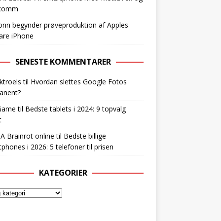
lcomm
nn begynder prøveproduktion af Apples
are iPhone
SENESTE KOMMENTARER
ktroels
til
Hvordan slettes Google Fotos
anent?
Game
til
Bedste tablets i 2024: 9 topvalg
t
 A Brainrot online
til
Bedste billige
phones i 2026: 5 telefoner til prisen
KATEGORIER