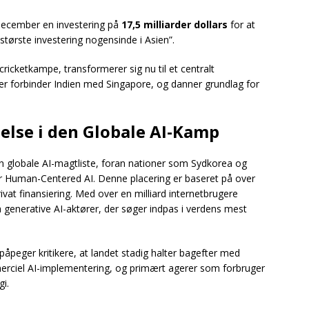
december en investering på
17,5 milliarder dollars
for at
“største investering nogensinde i Asien”.
 cricketkampe, transformerer sig nu til et centralt
er forbinder Indien med Singapore, og danner grundlag for
delse i den Globale AI-Kamp
 globale AI-magtliste, foran nationer som Sydkorea og
 for Human-Centered AI. Denne placering er baseret på over
rivat finansiering. Med over en milliard internetbrugere
ra generative AI-aktører, der søger indpas i verdens mest
peger kritikere, at landet stadig halter bagefter med
erciel AI-implementering, og primært agerer som forbruger
i.