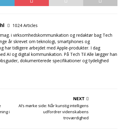
uhl
1024 Articles
.mag. i virksomhedskommunikation og redaktør bag Tech
mange år skrevet om teknologi, smartphones og
og har tidligere arbejdet med Apple-produkter. I dag
ed AI og digital kommunikation. På Tech Til Alle lægger han
bsguider, dokumenterede specifikationer og tydelighed
NEXT
e
AI’s mørke side: Når kunstig intelligens
ning i
udfordrer videnskabens
troværdighed