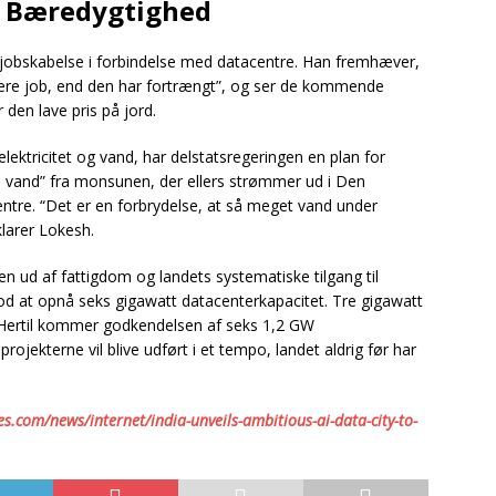
g Bæredygtighed
jobskabelse i forbindelse med datacentre. Han fremhæver,
t flere job, end den har fortrængt”, og ser de kommende
den lave pris på jord.
ektricitet og vand, har delstatsregeringen en plan for
 vand” fra monsunen, der ellers strømmer ud i Den
entre. “Det er en forbrydelse, at så meget vand under
klarer Lokesh.
ngen ud af fattigdom og landets systematiske tilgang til
mod at opnå seks gigawatt datacenterkapacitet. Tre gigawatt
ej. Hertil kommer godkendelsen af seks 1,2 GW
ojekterne vil blive udført i et tempo, landet aldrig før har
s.com/news/internet/india-unveils-ambitious-ai-data-city-to-