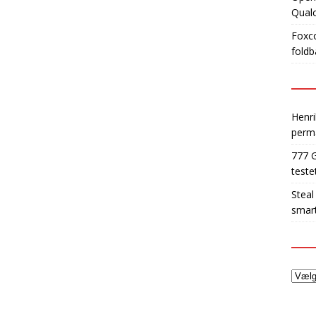
Qua
Foxco
foldb
Henri
perm
777 
teste
Steal
smart