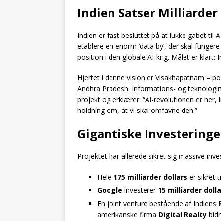
Indien Satser Milliarder
Indien er fast besluttet på at lukke gabet ti
etablere en enorm ‘data by’, der skal fungere
position i den globale AI-krig. Målet er klart
Hjertet i denne vision er Visakhapatnam – po
Andhra Pradesh. Informations- og teknologim
projekt og erklærer: “AI-revolutionen er her, 
holdning om, at vi skal omfavne den.”
Gigantiske Investeringe
Projektet har allerede sikret sig massive inv
Hele
175 milliarder dollars
er sikret t
Google
investerer
15 milliarder doll
En joint venture bestående af Indiens
amerikanske firma
Digital Realty
bid