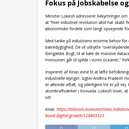
Fokus på Jobskabelse o
Minister Lokesh adresserer bekymringer om 
at “hver industriel revolution altid har skab
økonomiske fordele som langt opvejende for 
Med tanke på industriens enorme behov for el
bæredygtighed. De vil udnytte “overskydende
Bengalske Bugt, til at køle de massive datac
monsunen går til spilde i vores oceaner,” for
Inspireret af Kinas evne til at løfte befolkni
industrielle klynger, sigter Andhra Pradesh 
er allerede aftalt, og yderligere tre er på v
atomkraftværker i Kovvada. Lokesh lover, at pr
set.
Kilde:
https://telecom.economictimes.indiatime
boost-digital-growth/128403323