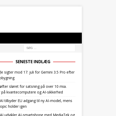
SENESTE INDLÆG
e sigter mod 17. juli for Gemini 3.5 Pro efter
pbygning
øfter sløret for satsning på over 10 mia.
r på kvantecomputere og AI-sikkerhed
I tilbyder EU adgang til ny AI-model, mens
opic holder igen
AI udvikler AI-smartphone med MediaTek og