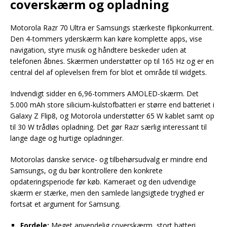
coverskærm og opladning
Motorola Razr 70 Ultra er Samsungs stærkeste flipkonkurrent.
Den 4-tommers yderskærm kan køre komplette apps, vise
navigation, styre musik og håndtere beskeder uden at
telefonen åbnes. Skærmen understøtter op til 165 Hz og er en
central del af oplevelsen frem for blot et område til widgets.
Indvendigt sidder en 6,96-tommers AMOLED-skærm. Det
5.000 mAh store silicium-kulstofbatteri er større end batteriet i
Galaxy Z Flip8, og Motorola understøtter 65 W kablet samt op
til 30 W trådløs opladning. Det gør Razr særlig interessant til
lange dage og hurtige opladninger.
Motorolas danske service- og tilbehørsudvalg er mindre end
Samsungs, og du bør kontrollere den konkrete
opdateringsperiode før køb. Kameraet og den udvendige
skærm er stærke, men den samlede langsigtede tryghed er
fortsat et argument for Samsung.
Fordele:
Meget anvendelig coverskærm, stort batteri,