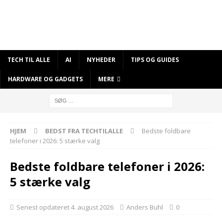
TECH TIL ALLE
AI
NYHEDER
TIPS OG GUIDES
HARDWARE OG GADGETS
MERE
HJEM
BEDST FRA TECHTILALLE
Bedste foldbare
telefoner i 2026: 5 stærke valg
Bedste foldbare telefoner i 2026:
5 stærke valg
Senest opdateret 4. august 2026
Anders Buhl
0