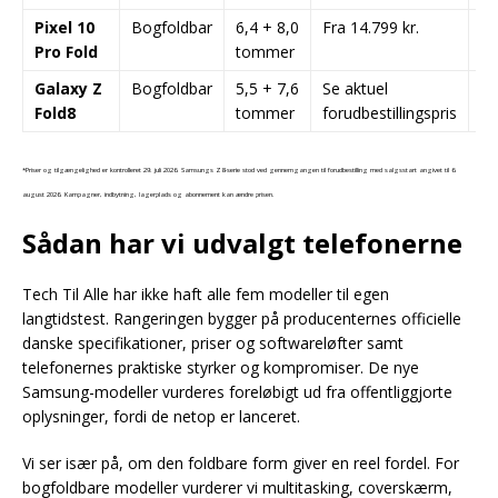
Pixel 10
Bogfoldbar
6,4 + 8,0
Fra 14.799 kr.
Go
Pro Fold
tommer
og
Galaxy Z
Bogfoldbar
5,5 + 7,6
Se aktuel
La
Fold8
tommer
forudbestillingspris
sm
*Priser og tilgængelighed er kontrolleret 29. juli 2026. Samsungs Z8-serie stod ved gennemgangen til forudbestilling med salgsstart angivet til 6.
august 2026. Kampagner, indbytning, lagerplads og abonnement kan ændre prisen.
Sådan har vi udvalgt telefonerne
Tech Til Alle har ikke haft alle fem modeller til egen
langtidstest. Rangeringen bygger på producenternes officielle
danske specifikationer, priser og softwareløfter samt
telefonernes praktiske styrker og kompromiser. De nye
Samsung-modeller vurderes foreløbigt ud fra offentliggjorte
oplysninger, fordi de netop er lanceret.
Vi ser især på, om den foldbare form giver en reel fordel. For
bogfoldbare modeller vurderer vi multitasking, coverskærm,