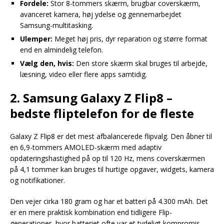
Fordele:
Stor 8-tommers skærm, brugbar coverskærm,
avanceret kamera, høj ydelse og gennemarbejdet
Samsung-multitasking.
Ulemper:
Meget høj pris, dyr reparation og større format
end en almindelig telefon.
Vælg den, hvis:
Den store skærm skal bruges til arbejde,
læsning, video eller flere apps samtidig.
2. Samsung Galaxy Z Flip8 –
bedste fliptelefon for de fleste
Galaxy Z Flip8 er det mest afbalancerede flipvalg. Den åbner til
en 6,9-tommers AMOLED-skærm med adaptiv
opdateringshastighed på op til 120 Hz, mens coverskærmen
på 4,1 tommer kan bruges til hurtige opgaver, widgets, kamera
og notifikationer.
Den vejer cirka 180 gram og har et batteri på 4.300 mAh. Det
er en mere praktisk kombination end tidligere Flip-
generationer, hvor batteriet ofte var et tydeligt kompromis.