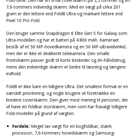
Fold-serie. Den har en smal coverskærm på 5,5 tommer og en
7,6-tommers indvendig skærm. Med en vægt på cirka 201
gram er den lettere end Fold8 Ultra og markant lettere end
Pixel 10 Pro Fold.
Den bruger samme Snapdragon 8 Elite Gen 5 for Galaxy som
Ultra-modellen og har et batteri på 4.800 mAh. Kameraet
består af et 50 MP-hovedkamera og en 50 MP-ultravidvinkel,
men der er ikke et dedikeret telekamera. Den smalle
frontskærm passer godt til korte beskeder og én-håndsbrug,
mens den indvendige skærm er bedre til læsning og længere
indhold.
Fold8 er ikke bare en billigere Ultra. Det smallere format er en
særskilt prioritering, og nogle brugere vil foretrække en
bredere coverskærm. Den giver mest mening til personer, der
vil have en foldbar storskærm, men som har fravalgt tidligere
Fold-modeller på grund af vægten.
Fordele:
Meget lav vægt for en bogfoldbar, stærk
processor, 7,6-tommers hovedskærm og Samsung-