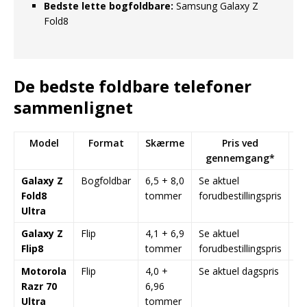
Bedste lette bogfoldbare:
Samsung Galaxy Z
Fold8
De bedste foldbare telefoner
sammenlignet
Model
Format
Skærme
Pris ved
gennemgang*
Galaxy Z
Bogfoldbar
6,5 + 8,0
Se aktuel
Pr
Fold8
tommer
forudbestillingspris
k
Ultra
Galaxy Z
Flip
4,1 + 6,9
Se aktuel
K
Flip8
tommer
forudbestillingspris
hv
Motorola
Flip
4,0 +
Se aktuel dagspris
Co
Razr 70
6,96
ba
Ultra
tommer