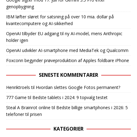
genopbygning
IBM løfter sløret for satsning på over 10 mia. dollar på
kvantecomputere og AI-sikkerhed
OpenAI tilbyder EU adgang til ny AI-model, mens Anthropic
holder igen
OpenAI udvikler AI-smartphone med MediaTek og Qualcomm
Foxconn begynder prøveproduktion af Apples foldbare iPhone
SENESTE KOMMENTARER
Henriktroels
til
Hvordan slettes Google Fotos permanent?
777 Game
til
Bedste tablets i 2024: 9 topvalg testet
Steal A Brainrot online
til
Bedste billige smartphones i 2026: 5
telefoner til prisen
KATEGORIER