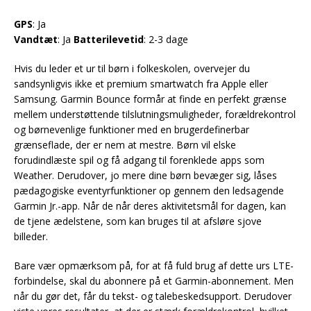
GPS
: Ja
Vandtæt
: Ja
Batterilevetid
: 2-3 dage
Hvis du leder et ur til børn i folkeskolen, overvejer du
sandsynligvis ikke et premium smartwatch fra Apple eller
Samsung. Garmin Bounce formår at finde en perfekt grænse
mellem understøttende tilslutningsmuligheder, forældrekontrol
og børnevenlige funktioner med en brugerdefinerbar
grænseflade, der er nem at mestre. Børn vil elske
forudindlæste spil og få adgang til forenklede apps som
Weather. Derudover, jo mere dine børn bevæger sig, låses
pædagogiske eventyrfunktioner op gennem den ledsagende
Garmin Jr.-app. Når de når deres aktivitetsmål for dagen, kan
de tjene ædelstene, som kan bruges til at afsløre sjove
billeder.
Bare vær opmærksom på, for at få fuld brug af dette urs LTE-
forbindelse, skal du abonnere på et Garmin-abonnement. Men
når du gør det, får du tekst- og talebeskedsupport. Derudover