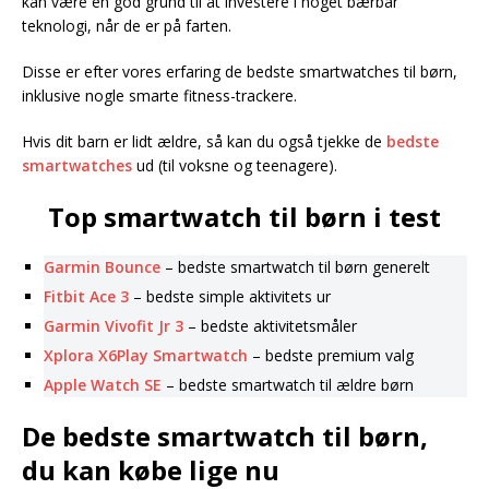
kan være en god grund til at investere i noget bærbar
teknologi, når de er på farten.
Disse er efter vores erfaring de bedste smartwatches til børn,
inklusive nogle smarte fitness-trackere.
Hvis dit barn er lidt ældre, så kan du også tjekke de
bedste
smartwatches
ud (til voksne og teenagere).
Top smartwatch til børn i test
Garmin Bounce
– bedste smartwatch til børn generelt
Fitbit Ace 3
– bedste simple aktivitets ur
Garmin Vivofit Jr 3
– bedste aktivitetsmåler
Xplora X6Play Smartwatch
– bedste premium valg
Apple Watch SE
– bedste smartwatch til ældre børn
De bedste smartwatch til børn,
du kan købe lige nu