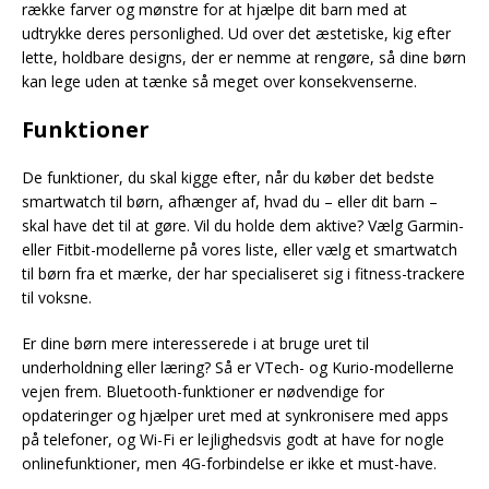
række farver og mønstre for at hjælpe dit barn med at
udtrykke deres personlighed. Ud over det æstetiske, kig efter
lette, holdbare designs, der er nemme at rengøre, så dine børn
kan lege uden at tænke så meget over konsekvenserne.
Funktioner
De funktioner, du skal kigge efter, når du køber det bedste
smartwatch til børn, afhænger af, hvad du – eller dit barn –
skal have det til at gøre. Vil du holde dem aktive? Vælg Garmin-
eller Fitbit-modellerne på vores liste, eller vælg et smartwatch
til børn fra et mærke, der har specialiseret sig i fitness-trackere
til voksne.
Er dine børn mere interesserede i at bruge uret til
underholdning eller læring? Så er VTech- og Kurio-modellerne
vejen frem. Bluetooth-funktioner er nødvendige for
opdateringer og hjælper uret med at synkronisere med apps
på telefoner, og Wi-Fi er lejlighedsvis godt at have for nogle
onlinefunktioner, men 4G-forbindelse er ikke et must-have.