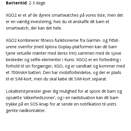
Batteritid
: 2-3 dage
XGO2 er et af de dyrere smartwatches på vores liste, men det
er en værdig investering, hvis du vil anskaffe dit barn et
smartwatch, der kan det hele.
XGO2 kombinerer fitness-funktionerne fra Garmin- og Fitbit-
urene ovenfor (med Xplora Goplay-platformen kan dit barn
tjene virtuelle mønter med deres trin) sammen med de sjove
beskeder og selfie-elementer i Kurio. XGO2 er en forbedring i
forhold til sin forgænger, XGO, og er vandtæt og kommer med
et 700mAH batteri. Den har mobilforbindelse, og der er plads
til et SIM-kort, men du skal købe dit SIM-kort separat.
Lokalitetstjenester giver dig mulighed for at spore dit barn og
opsætte ‘sikkerhedszoner’, og i en nødsituation kan dit barn
trykke på en SOS-knap for at sende en notifikation til urets
gemte nødkontakter.