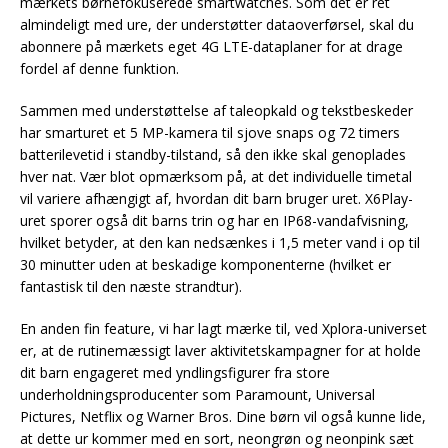
mærkets børnefokuserede smartwatches. Som det er ret
almindeligt med ure, der understøtter dataoverførsel, skal du
abonnere på mærkets eget 4G LTE-dataplaner for at drage
fordel af denne funktion.
Sammen med understøttelse af taleopkald og tekstbeskeder
har smarturet et 5 MP-kamera til sjove snaps og 72 timers
batterilevetid i standby-tilstand, så den ikke skal genoplades
hver nat. Vær blot opmærksom på, at det individuelle timetal
vil variere afhængigt af, hvordan dit barn bruger uret. X6Play-
uret sporer også dit barns trin og har en IP68-vandafvisning,
hvilket betyder, at den kan nedsænkes i 1,5 meter vand i op til
30 minutter uden at beskadige komponenterne (hvilket er
fantastisk til den næste strandtur).
En anden fin feature, vi har lagt mærke til, ved Xplora-universet
er, at de rutinemæssigt laver aktivitetskampagner for at holde
dit barn engageret med yndlingsfigurer fra store
underholdningsproducenter som Paramount, Universal
Pictures, Netflix og Warner Bros. Dine børn vil også kunne lide,
at dette ur kommer med en sort, neongrøn og neonpink sæt