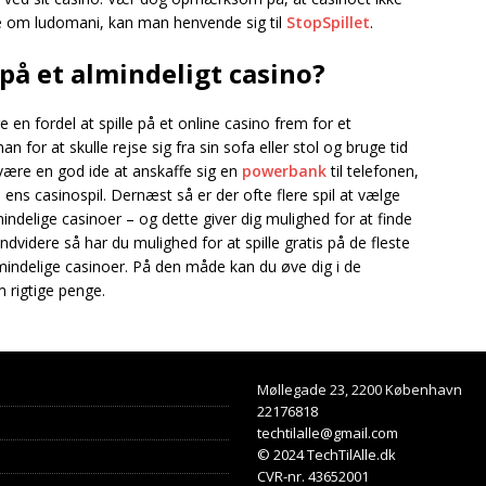
ke om ludomani, kan man henvende sig til
StopSpillet
.
 på et almindeligt casino?
 en fordel at spille på et online casino frem for et
an for at skulle rejse sig fra sin sofa eller stol og bruge tid
være en god ide at anskaffe sig en
powerbank
til telefonen,
i ens casinospil. Dernæst så er der ofte flere spil at vælge
indelige casinoer – og dette giver dig mulighed for at finde
Endvidere så har du mulighed for at spille gratis på de fleste
almindelige casinoer. På den måde kan du øve dig i de
m rigtige penge.
Møllegade 23, 2200 København
22176818
techtilalle@gmail.com
© 2024 TechTilAlle.dk
CVR-nr. 43652001