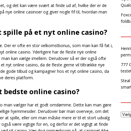
Qua
, og det kan være svært at finde ud af, hvilke der er de
å nye online casinoer og giver nogle fif til, hvordan man
Foxco
foldb
 spille på et nyt online casino?
re. Der er ofte en stor velkomstbonus, som man kan få fat i,
Henri
t online casino. Yderligere har de fleste nye online
perm
m man kan vælge imellem. Derudover så er der også ofte
777 
et nyt online casino, da de fleste gerne vil tiltrække nye
teste
inde gode tilbud og kampagner hos et nyt online casino, da
øve deres platform.
Steal
smart
 bedste online casino?
casino man vælger har et godt omdømme. Dette kan man gøre
kellige hjemmesider. Derudover bør man overveje, om det
r at spille, eller om man måske mere er til et stort udvalg
gså være vigtige for en, og derfor er det vigtigt at finde
r ved sit casino. Vær dog opmærksom på, at casinoet ikke