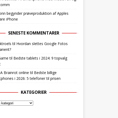
lcomm
nn begynder prøveproduktion af Apples
are iPhone
SENESTE KOMMENTARER
ktroels
til
Hvordan slettes Google Fotos
anent?
Game
til
Bedste tablets i 2024: 9 topvalg
t
 A Brainrot online
til
Bedste billige
phones i 2026: 5 telefoner til prisen
KATEGORIER