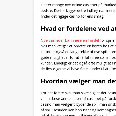
Der er mange nye online casinoer på markedet
bedste. Derfor kigger dette indlæg nærmere p
finder det rigtige casino for ens smag.
Hvad er fordelene ved at
Nye casinoer kan være en fordel
for spille
hvis man vælger at oprette en konto hos et ny
casinoer også en lang række af nye spil, so
gode muligheder for at få fat i free spins hos 
kunder. Endeligt er det også ofte muligt at f
de fleste gerne vil have flere kunder til at pr
Hvordan vælger man det
For det første skal man sikre sig, at det 
ved at læse anmeldelser af casinoet på fors
casino man vælger tilbyder de spil, man ønske
af spil. Desuden kan bonusser og kampagner o
ud af, hvad man gerne vil have af mulighede