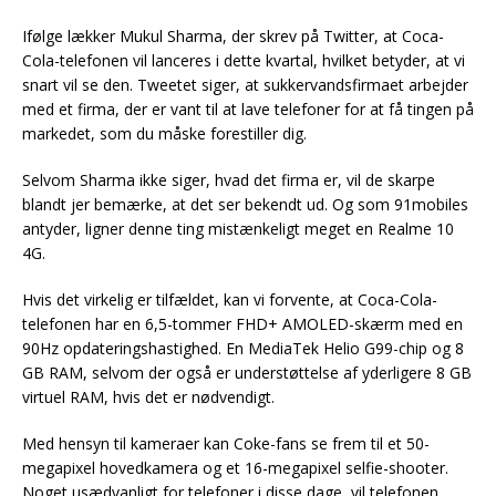
Ifølge lækker Mukul Sharma, der skrev på Twitter, at Coca-
Cola-telefonen vil lanceres i dette kvartal, hvilket betyder, at vi
snart vil se den. Tweetet siger, at sukkervandsfirmaet arbejder
med et firma, der er vant til at lave telefoner for at få tingen på
markedet, som du måske forestiller dig.
Selvom Sharma ikke siger, hvad det firma er, vil de skarpe
blandt jer bemærke, at det ser bekendt ud. Og som 91mobiles
antyder, ligner denne ting mistænkeligt meget en Realme 10
4G.
Hvis det virkelig er tilfældet, kan vi forvente, at Coca-Cola-
telefonen har en 6,5-tommer FHD+ AMOLED-skærm med en
90Hz opdateringshastighed. En MediaTek Helio G99-chip og 8
GB RAM, selvom der også er understøttelse af yderligere 8 GB
virtuel RAM, hvis det er nødvendigt.
Med hensyn til kameraer kan Coke-fans se frem til et 50-
megapixel hovedkamera og et 16-megapixel selfie-shooter.
Noget usædvanligt for telefoner i disse dage, vil telefonen