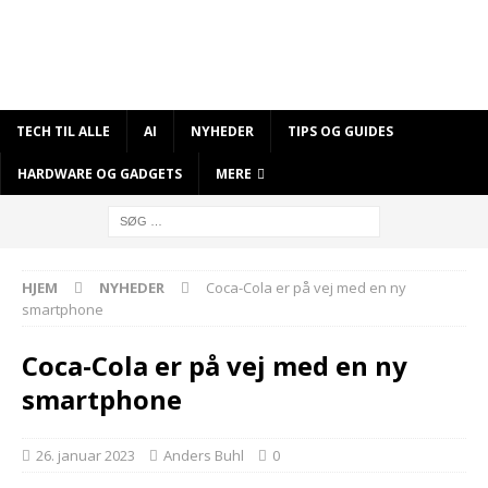
TECH TIL ALLE
AI
NYHEDER
TIPS OG GUIDES
HARDWARE OG GADGETS
MERE
HJEM
NYHEDER
Coca-Cola er på vej med en ny
smartphone
Coca-Cola er på vej med en ny
smartphone
26. januar 2023
Anders Buhl
0