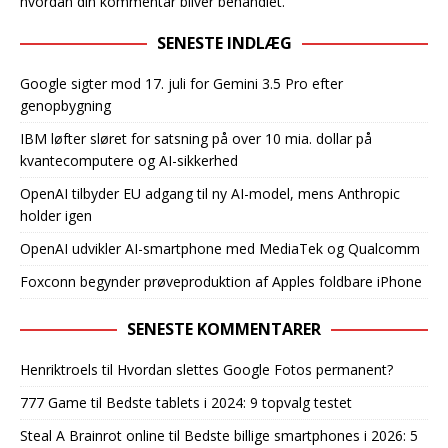
hvordan din kommentar bliver behandlet
.
SENESTE INDLÆG
Google sigter mod 17. juli for Gemini 3.5 Pro efter
genopbygning
IBM løfter sløret for satsning på over 10 mia. dollar på
kvantecomputere og AI-sikkerhed
OpenAI tilbyder EU adgang til ny AI-model, mens Anthropic
holder igen
OpenAI udvikler AI-smartphone med MediaTek og Qualcomm
Foxconn begynder prøveproduktion af Apples foldbare iPhone
SENESTE KOMMENTARER
Henriktroels
til
Hvordan slettes Google Fotos permanent?
777 Game
til
Bedste tablets i 2024: 9 topvalg testet
Steal A Brainrot online
til
Bedste billige smartphones i 2026: 5