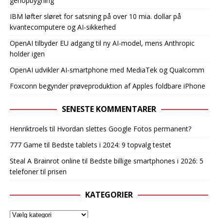
genopbygning
IBM løfter sløret for satsning på over 10 mia. dollar på
kvantecomputere og AI-sikkerhed
OpenAI tilbyder EU adgang til ny AI-model, mens Anthropic
holder igen
OpenAI udvikler AI-smartphone med MediaTek og Qualcomm
Foxconn begynder prøveproduktion af Apples foldbare iPhone
SENESTE KOMMENTARER
Henriktroels
til
Hvordan slettes Google Fotos permanent?
777 Game
til
Bedste tablets i 2024: 9 topvalg testet
Steal A Brainrot online
til
Bedste billige smartphones i 2026: 5
telefoner til prisen
KATEGORIER