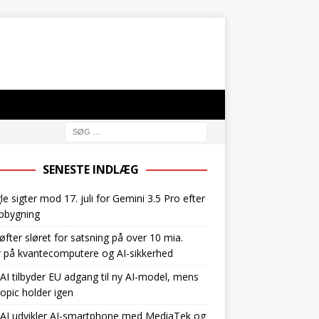
SENESTE INDLÆG
e sigter mod 17. juli for Gemini 3.5 Pro efter
pbygning
øfter sløret for satsning på over 10 mia.
r på kvantecomputere og AI-sikkerhed
I tilbyder EU adgang til ny AI-model, mens
opic holder igen
AI udvikler AI-smartphone med MediaTek og