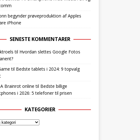
lcomm
nn begynder prøveproduktion af Apples
are iPhone
SENESTE KOMMENTARER
ktroels
til
Hvordan slettes Google Fotos
anent?
Game
til
Bedste tablets i 2024: 9 topvalg
t
 A Brainrot online
til
Bedste billige
phones i 2026: 5 telefoner til prisen
KATEGORIER