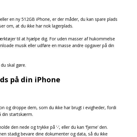
ler en ny 512GB iPhone, er der måder, du kan spare plads
ser om, at du ikke har nok lagerplads.
rktøjer til at hjælpe dig. For uden masser af hukommelse
downloade musik eller udføre en masse andre opgaver på din
 du skal gøre.
ads på din iPhone
on og droppe dem, som du ikke har brugt i evigheder, fordi
å din startskærm.
lde den nede og trykke på ‘-‘, eller du kan ‘fjerne’ den.
 men stadig bevare dine dokumenter og data, så du ikke