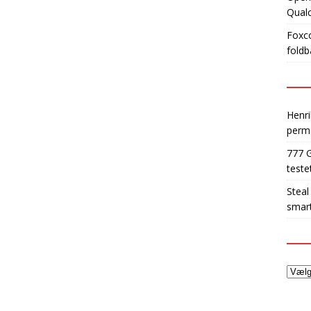
Qua
Foxco
foldb
Henri
perm
777 
teste
Steal
smart