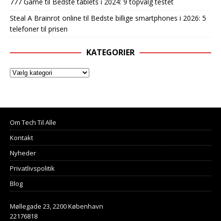
777 Game
til
Bedste tablets i 2024: 9 topvalg testet
Steal A Brainrot online
til
Bedste billige smartphones i 2026: 5
telefoner til prisen
KATEGORIER
Om Tech Til Alle
Kontakt
Nyheder
Privatlivspolitik
Blog
Møllegade 23, 2200 København
22176818