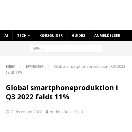
AI
TECH
KØBSGUIDER
GUIDES
ANMELDELSER
HJEM
NYHEDER
Global smartphoneproduktion i Q3 2022
faldt 11%
Global smartphoneproduktion i
Q3 2022 faldt 11%
7. december 2022
Anders Buhl
0