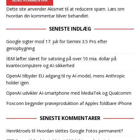
Dette site anvender Akismet til at reducere spam.
Læs om
hvordan din kommentar bliver behandlet
.
SENESTE INDLÆG
Google sigter mod 17. juli for Gemini 3.5 Pro efter
genopbygning
IBM løfter sløret for satsning på over 10 mia. dollar på
kvantecomputere og AI-sikkerhed
OpenAI tilbyder EU adgang til ny AI-model, mens Anthropic
holder igen
OpenAI udvikler AI-smartphone med MediaTek og Qualcomm
Foxconn begynder prøveproduktion af Apples foldbare iPhone
SENESTE KOMMENTARER
Henriktroels
til
Hvordan slettes Google Fotos permanent?