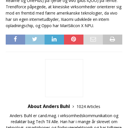
Realme og OnePlus) på fjerde og vivo (plus iQOO) på femte.
Trendforce påpegede, at kinesiske virksomheder orienterer sig
mod en fremtid med færre amerikanske teknologier, da vivo
har sin egen internetudbyder, Xiaomi udviklede en intern
opladningschip, og Oppo har MariSilicon X NPU.
About Anders Buhl
1024 Articles
Anders Buhl er cand.mag. i virksomhedskommunikation og
redaktør bag Tech Til Alle. Han har i mange år skrevet om
teknologi, smartphones og forbrugerelektronik og har tidligere