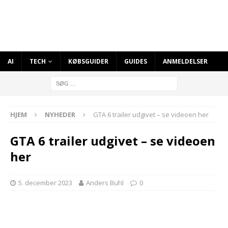
AI
TECH
KØBSGUIDER
GUIDES
ANMELDELSER
HJEM
NYHEDER
GTA 6 trailer udgivet – se videoen her
GTA 6 trailer udgivet – se videoen
her
5. december 2023
Anders Buhl
0