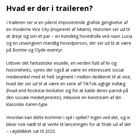
Hvad er der i traileren?
I traileren ser vi en yderst imponerende grafisk gengivelse af
en moderne Vice City (inspireret af Miami). Historien ser ud til
at dreje sig om et par – en kvindelig hovedrolle ved navn Lucia
og en unavngiven mandlig hovedperson, der ser ud til at være
på Bonnie og Clyde-eventyr.
Udover det fantastiske visuelle, en verden fuld af liv og
historiehints, synes der også at være en interessant social
medievinkel med et helt segment i midten dedikeret til at vise,
hvad der ser ud til at være en serie af TikTok-agtige indlæg
(hvad end Rockstar beslutter sig for at kalde deres parodi på
den sociale medietjeneste), inklusive en livestream af din
klassiske Karen-type.
Hvordan kan dette kommer i spil i spillet? Ingen ved det, og vi
bliver nok nødt til at vente til lanceringen for at finde ud af det
– i øjeblikket sat til 2025.