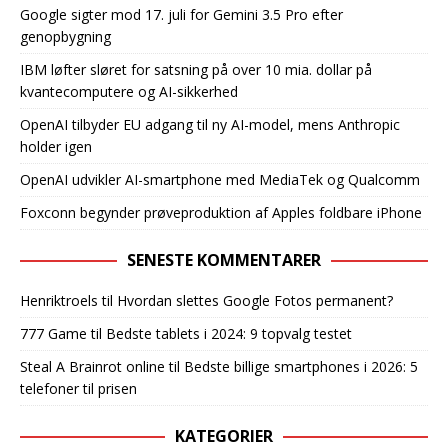
Google sigter mod 17. juli for Gemini 3.5 Pro efter
genopbygning
IBM løfter sløret for satsning på over 10 mia. dollar på
kvantecomputere og AI-sikkerhed
OpenAI tilbyder EU adgang til ny AI-model, mens Anthropic
holder igen
OpenAI udvikler AI-smartphone med MediaTek og Qualcomm
Foxconn begynder prøveproduktion af Apples foldbare iPhone
SENESTE KOMMENTARER
Henriktroels
til
Hvordan slettes Google Fotos permanent?
777 Game
til
Bedste tablets i 2024: 9 topvalg testet
Steal A Brainrot online
til
Bedste billige smartphones i 2026: 5
telefoner til prisen
KATEGORIER