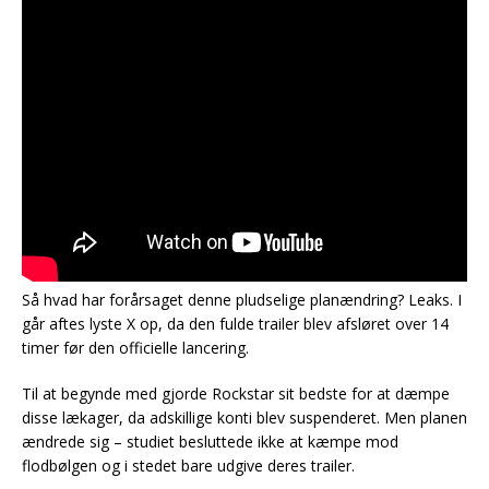
Så hvad har forårsaget denne pludselige planændring? Leaks. I
går aftes lyste X op, da den fulde trailer blev afsløret over 14
timer før den officielle lancering.
Til at begynde med gjorde Rockstar sit bedste for at dæmpe
disse lækager, da adskillige konti blev suspenderet. Men planen
ændrede sig – studiet besluttede ikke at kæmpe mod
flodbølgen og i stedet bare udgive deres trailer.