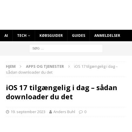
AI
TECH
KØBSGUIDER
GUIDES
ANMELDELSER
HJEM
APPS OG TJENESTER
iOS 17 tilgængelig i dag –
sådan downloader du det
iOS 17 tilgængelig i dag – sådan
downloader du det
19. september 2023
Anders Buhl
0