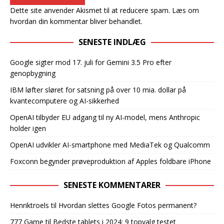
Dette site anvender Akismet til at reducere spam.
Læs om
hvordan din kommentar bliver behandlet
.
SENESTE INDLÆG
Google sigter mod 17. juli for Gemini 3.5 Pro efter
genopbygning
IBM løfter sløret for satsning på over 10 mia. dollar på
kvantecomputere og AI-sikkerhed
OpenAI tilbyder EU adgang til ny AI-model, mens Anthropic
holder igen
OpenAI udvikler AI-smartphone med MediaTek og Qualcomm
Foxconn begynder prøveproduktion af Apples foldbare iPhone
SENESTE KOMMENTARER
Henriktroels
til
Hvordan slettes Google Fotos permanent?
777 Game
til
Bedste tablets i 2024: 9 topvalg testet