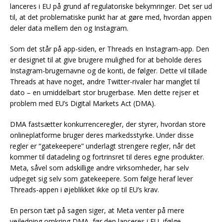
lanceres i EU på grund af regulatoriske bekymringer. Det ser ud
til, at det problematiske punkt har at gøre med, hvordan appen
deler data mellem den og Instagram.
Som det står på app-siden, er Threads en Instagram-app. Den
er designet til at give brugere mulighed for at beholde deres
Instagram-brugernavne og de konti, de følger. Dette vil tillade
Threads at have noget, andre Twitter-rivaler har manglet til
dato – en umiddelbart stor brugerbase. Men dette rejser et
problem med EU’s Digital Markets Act (DMA).
DMA fastsætter konkurrenceregler, der styrer, hvordan store
onlineplatforme bruger deres markedsstyrke. Under disse
regler er “gatekeepere” underlagt strengere regler, når det
kommer til datadeling og fortrinsret til deres egne produkter.
Meta, såvel som adskillige andre virksomheder, har selv
udpeget sig selv som gatekeepere. Som følge heraf lever
Threads-appen i øjeblikket ikke op til EU’s krav.
En person tæt på sagen siger, at Meta venter på mere
vejledning omkring DMA, før den lanceres i EU, ifølge