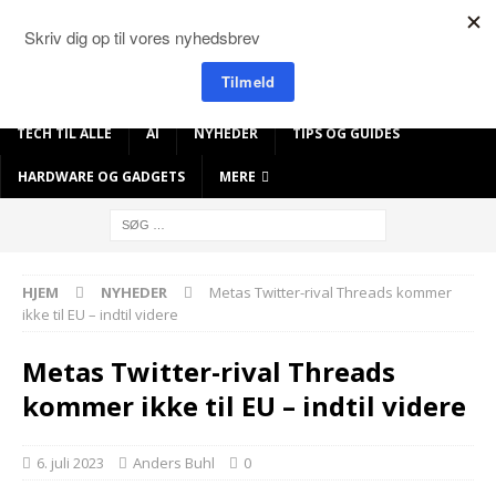
TECH TIL ALLE
AI
NYHEDER
TIPS OG GUIDES
HARDWARE OG GADGETS
MERE
HJEM
NYHEDER
Metas Twitter-rival Threads kommer
ikke til EU – indtil videre
Metas Twitter-rival Threads
kommer ikke til EU – indtil videre
6. juli 2023
Anders Buhl
0