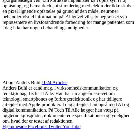
spørgsmålstegn ved, om kortikale implantater kan opnå syn i høj
opløsning, og bemærkede, at stimulering med elektroder ikke skaber
en pixel-lignende opfattelse på grund af den måde, neuroner
behandler visuel information på. Alligevel vil selv begrænset syn
repræsentere en livsforandrende forbedring for mange patienter, som
i dag ikke har nogen behandlingsmuligheder.
About Anders Buhl
1024 Articles
Anders Buhl er cand.mag. i virksomhedskommunikation og
redaktør bag Tech Til Alle. Han har i mange år skrevet om
teknologi, smartphones og forbrugerelektronik og har tidligere
arbejdet med Apple-produkter. I dag arbejder han også med AI og
digital kommunikation. På Tech Til Alle lægger han vægt på
nøgterne købsguider, dokumenterede specifikationer og tydelighed
om, hvad der er testet af redaktionen.
Hjemmeside
Facebook
Twitter
YouTube