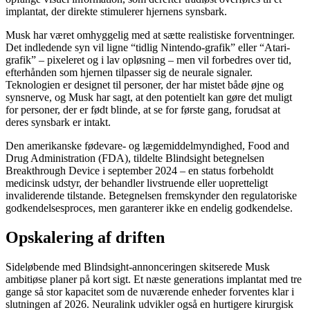
implantat, der direkte stimulerer hjernens synsbark.
Musk har været omhyggelig med at sætte realistiske forventninger.
Det indledende syn vil ligne “tidlig Nintendo-grafik” eller “Atari-
grafik” – pixeleret og i lav opløsning – men vil forbedres over tid,
efterhånden som hjernen tilpasser sig de neurale signaler.
Teknologien er designet til personer, der har mistet både øjne og
synsnerve, og Musk har sagt, at den potentielt kan gøre det muligt
for personer, der er født blinde, at se for første gang, forudsat at
deres synsbark er intakt.
Den amerikanske fødevare- og lægemiddelmyndighed, Food and
Drug Administration (FDA), tildelte Blindsight betegnelsen
Breakthrough Device i september 2024 – en status forbeholdt
medicinsk udstyr, der behandler livstruende eller uopretteligt
invaliderende tilstande. Betegnelsen fremskynder den regulatoriske
godkendelsesproces, men garanterer ikke en endelig godkendelse.
Opskalering af driften
Sideløbende med Blindsight-annonceringen skitserede Musk
ambitiøse planer på kort sigt. Et næste generations implantat med tre
gange så stor kapacitet som de nuværende enheder forventes klar i
slutningen af 2026. Neuralink udvikler også en hurtigere kirurgisk