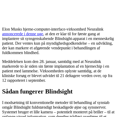
Elon Musks hjerne-computer-interface-virksomhed Neuralink
annoncerede i denne uge
, at den er klar til for første gang at
implantere sit synsgenskabende Blindsight-apparat i en menneskelig
patient. Der ventes kun på myndighedsgodkendelse – en udvikling,
der kan markere et afgørende vendepunkt i behandlingen af
fuldkommen blindhed.
Meddelelsen kom den 28. januar, samtidig med at Neuralink
markerede to år siden sin første implantation af en hjernechip i en
patient med lammelse. Virksomheden oplyste samtidig, at de
kliniske forsøg er blevet udvidet til 21 deltagere verden over, op fra
12 rapporteret i september.
Sådan fungerer Blindsight
I modsætning til konventionelle metoder til behandling af synstab
omgår Blindsight fuldstændigt beskadigede øjne og synsnerver.
Systemet bruger et lille kamera – potentielt monteret på briller – til at
opfange visuel information, som derefter trådløst overføres til et