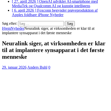
[ 27. april 2026 ]
OpenAI udvikler AI-smartphone med
MediaTek og Qualcomm
AI og kunstig intelligens
[ 6. april 2026 ]
Foxconn begynder prøveproduktion af
Apples foldbare iPhone
Nyheder
Søg efter:
Hjem
Nyheder
Neuralink siger, at virksomheden er klar til at
implantere synsapparat i det første menneske
Neuralink siger, at virksomheden er klar
til at implantere synsapparat i det første
menneske
29. januar 2026
Anders Buhl
0