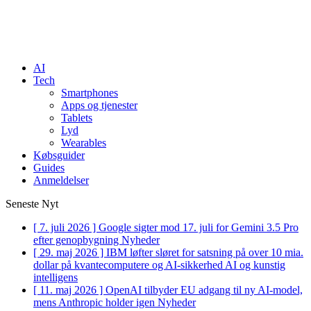
AI
Tech
Smartphones
Apps og tjenester
Tablets
Lyd
Wearables
Købsguider
Guides
Anmeldelser
Seneste Nyt
[ 7. juli 2026 ]
Google sigter mod 17. juli for Gemini 3.5 Pro
efter genopbygning
Nyheder
[ 29. maj 2026 ]
IBM løfter sløret for satsning på over 10 mia.
dollar på kvantecomputere og AI-sikkerhed
AI og kunstig
intelligens
[ 11. maj 2026 ]
OpenAI tilbyder EU adgang til ny AI-model,
mens Anthropic holder igen
Nyheder