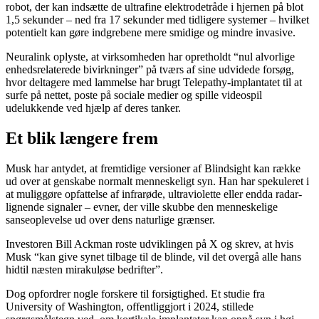
robot, der kan indsætte de ultrafine elektrodetråde i hjernen på blot
1,5 sekunder – ned fra 17 sekunder med tidligere systemer – hvilket
potentielt kan gøre indgrebene mere smidige og mindre invasive.
Neuralink oplyste, at virksomheden har opretholdt “nul alvorlige
enhedsrelaterede bivirkninger” på tværs af sine udvidede forsøg,
hvor deltagere med lammelse har brugt Telepathy-implantatet til at
surfe på nettet, poste på sociale medier og spille videospil
udelukkende ved hjælp af deres tanker.
Et blik længere frem
Musk har antydet, at fremtidige versioner af Blindsight kan række
ud over at genskabe normalt menneskeligt syn. Han har spekuleret i
at muliggøre opfattelse af infrarøde, ultraviolette eller endda radar-
lignende signaler – evner, der ville skubbe den menneskelige
sanseoplevelse ud over dens naturlige grænser.
Investoren Bill Ackman roste udviklingen på X og skrev, at hvis
Musk “kan give synet tilbage til de blinde, vil det overgå alle hans
hidtil næsten mirakuløse bedrifter”.
Dog opfordrer nogle forskere til forsigtighed. Et studie fra
University of Washington, offentliggjort i 2024, stillede