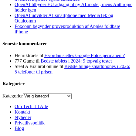
OpenAI tilbyder EU adgang til ny AI-model, mens Anthropic
holder igen
OpenAI udvikler AI-smartphone med MediaTek og
Qualcomm
Foxconn begynder prøveproduktion af Apples foldbare
iPhone
Seneste kommentarer
Henriktroels
til
Hvordan slettes Google Fotos permanent?
777 Game
til
Bedste tablets i 2024: 9 topvalg testet
Steal A Brainrot online
til
Bedste billige smartphones i 2026:
5 telefoner til prisen
Kategorier
Kategorier
Om Tech Til Alle
Kontakt
Nyheder
Privatlivspolitik
Blog