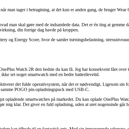
r når man tager i betragtning, at det kun er anden gang, de bruger We
i, hvad man skal gøre med de indsamlede data. Det er én ting at gemme 
virkning, din forrige dag havde på kroppen.
 og Energy Score, hvor de samler træningsbelastning, stressniveauer, p
r OnePlus Watch 2R den bedste du kan få. Jeg har konsekvent fået over 
ikke set noget smartwatch med en bedre batterilevetid.
aktiverer det fulde operativsystem, når det er nødvendigt. Ligesom s
er den samme POGO pin-opladningspuck med USB-C.
igst opladende smartwatches på markedet. Du kan oplade OnePlus Watch 2
gør mig klar. Det giver en fuld opladning, uden at uret nogensinde går h
behør kan tilbyde til en fantastisk pris. Med sin imponerende ydeevne,