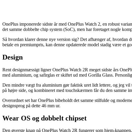
OnePlus imponerede sidste år med OnePlus Watch 2, en robust variant,
det samme dobbelte chip system (SoC), men har foretaget nogle komp
Så hvordan klarer denne nye version sig? Det afhænger af, hvordan du
betale en premiumpris, kan denne opdaterede model stadig være et god
Design
Rent designmæssigt ligner OnePlus Watch 2R meget sidste års OnePlus W
med aluminium, og safirglas er skiftet ud med Gorilla Glass. Personlig
Den mindre vægt fra aluminium gør faktisk uret lidt lettere, og jeg vi
på højre side, og kombineret med touchskærmen får du den samme int
Overordnet set har OnePlus bibeholdt det samme stilfulde og moderne 
designsprog på dette 46 mm ur.
Wear OS og dobbelt chipset
Den øverste knap på OnePlus Watch 2R fungerer som hjem-knappen, der