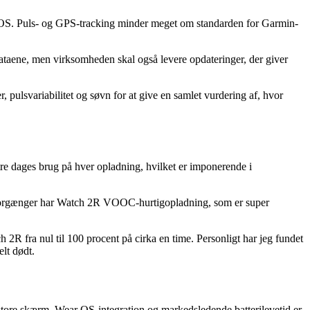
ar OS. Puls- og GPS-tracking minder meget om standarden for Garmin-
dataene, men virksomheden skal også levere opdateringer, der giver
ulsvariabilitet og søvn for at give en samlet vurdering af, hvor
tre dages brug på hver opladning, hvilket er imponerende i
in forgænger har Watch 2R VOOC-hurtigopladning, som er super
R fra nul til 100 procent på cirka en time. Personligt har jeg fundet
elt dødt.
 store skærm, Wear OS-integration og markedsledende batterilevetid er