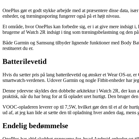
OnePlus gør et godt stykke arbejde med at præsentere disse data, isæ
enheder, og træningssporing fungerer også på et højt niveau.
Et område, hvor OnePlus kan forbedre sig, er i at give mere indsigt 
brugerne af Watch 2R indsigt i ting som træningsbelastning og den på
Både Garmin og Samsung tilbyder lignende funktioner med Body Battery
restitueret du er.
Batterilevetid
Hvis du sætter pris på lang batterilevetid og ønsker et Wear OS-ur, e
smartwatch-verdenen. Udover Garmin og nogle Fitbit-enheder har jeg 
Denne ydeevne skyldes den dobbelte arkitektur i Watch 2R, der kun 
praktisk, når du har brug for at få opladet uret hurtigt. Den brug
VOOC-opladeren leverer op til 7,5W, hvilket gør den til et af de hurt
ud af, at jeg kan lide at sætte den til opladning hver anden dag, mens 
Endelig bedømmelse
OnePlus har altid skubbet grænserne for, hvad Android-enheder og til