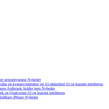
efter genopbygning
Nyheder
 dollar på kvantecomputere og AI-sikkerhed
AI og kunstig intelligens
mens Anthropic holder igen
Nyheder
aTek og Qualcomm
AI og kunstig intelligens
foldbare iPhone
Nyheder