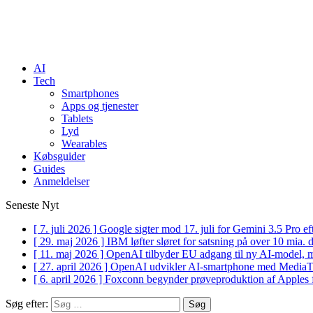
AI
Tech
Smartphones
Apps og tjenester
Tablets
Lyd
Wearables
Købsguider
Guides
Anmeldelser
Seneste Nyt
[ 7. juli 2026 ]
Google sigter mod 17. juli for Gemini 3.5 Pro 
[ 29. maj 2026 ]
IBM løfter sløret for satsning på over 10 mia.
[ 11. maj 2026 ]
OpenAI tilbyder EU adgang til ny AI-model, 
[ 27. april 2026 ]
OpenAI udvikler AI-smartphone med Medi
[ 6. april 2026 ]
Foxconn begynder prøveproduktion af Apples 
Søg efter: