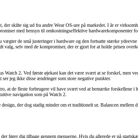
 der skilte sig ud fra andre Wear OS-ure på markedet. I år er virksom
romiser med hensyn til omkostningseffektive hardwarekomponenter for 
 vægter de små justeringer i hardware og den fortsatte stærke ydeevne 
t valg, selv med de kompromiser, der er gjort for at holde prisen over
atch 2. Ved første øjekast kan det være svært at se forskel, men ved næ
t ser jeg ikke disse ændringer som store negative punkter.
l tro, at de fleste forbrugere vil have svært ved at bemærke forskellen
uitive navigation som på Watch 2.
design, der dog stadig minder om et traditionelt ur. Balancen mellem de
 fører dig tilbage gennem menuerne. Hvis du allerede er på startskærm