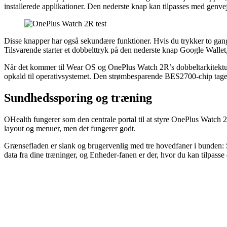
installerede applikationer. Den nederste knap kan tilpasses med genve
Disse knapper har også sekundære funktioner. Hvis du trykker to gang
Tilsvarende starter et dobbelttryk på den nederste knap Google Walle
Når det kommer til Wear OS og OnePlus Watch 2R’s dobbeltarkitekt
opkald til operativsystemet. Den strømbesparende BES2700-chip tager si
Sundhedssporing og træning
OHealth fungerer som den centrale portal til at styre OnePlus Watch 2
layout og menuer, men det fungerer godt.
Grænsefladen er slank og brugervenlig med tre hovedfaner i bunden: 
data fra dine træninger, og Enheder-fanen er der, hvor du kan tilpasse d