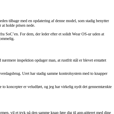
heden tilbage med en opdatering af denne model, som stadig benytter
at holde prisen nede.
fra SoC’en. For dem, der leder efter et solidt Wear OS-ur uden at
kommelig.
rmere inspektion opdager man, at rustfrit stål er blevet erstattet
e i hverdagsbrug. Uret har stadig samme kontrolsystem med to knapper
 to koncepter er veludført, og jeg har virkelig nydt det gennemtænkte
en, vil et tryk på den samme knap føre dig til app-gitteret med dine