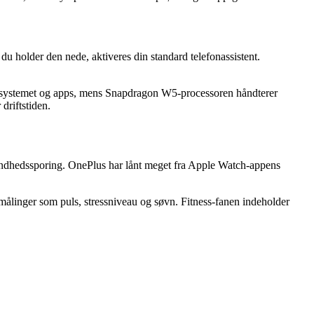
u holder den nede, aktiveres din standard telefonassistent.
systemet og apps, mens Snapdragon W5-processoren håndterer
driftstiden.
g sundhedssporing. OnePlus har lånt meget fra Apple Watch-appens
ålinger som puls, stressniveau og søvn. Fitness-fanen indeholder