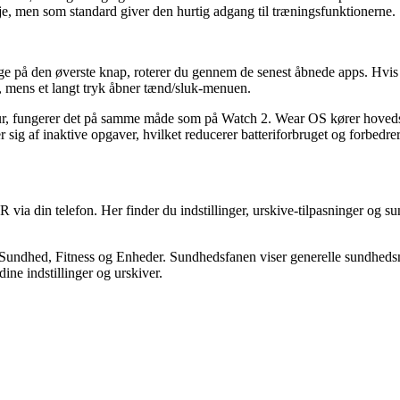
je, men som standard giver den hurtig adgang til træningsfunktionerne.
e på den øverste knap, roterer du gennem de senest åbnede apps. Hvis d
t, mens et langt tryk åbner tænd/sluk-menuen.
ur, fungerer det på samme måde som på Watch 2. Wear OS kører hoved
g af inaktive opgaver, hvilket reducerer batteriforbruget og forbedrer 
R via din telefon. Her finder du indstillinger, urskive-tilpasninger o
Sundhed, Fitness og Enheder. Sundhedsfanen viser generelle sundhedsm
ine indstillinger og urskiver.