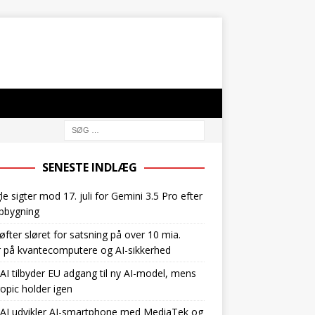
SENESTE INDLÆG
e sigter mod 17. juli for Gemini 3.5 Pro efter
pbygning
øfter sløret for satsning på over 10 mia.
r på kvantecomputere og AI-sikkerhed
I tilbyder EU adgang til ny AI-model, mens
opic holder igen
AI udvikler AI-smartphone med MediaTek og