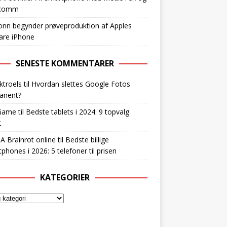
lcomm
nn begynder prøveproduktion af Apples
are iPhone
SENESTE KOMMENTARER
ktroels
til
Hvordan slettes Google Fotos
anent?
Game
til
Bedste tablets i 2024: 9 topvalg
t
 A Brainrot online
til
Bedste billige
phones i 2026: 5 telefoner til prisen
KATEGORIER