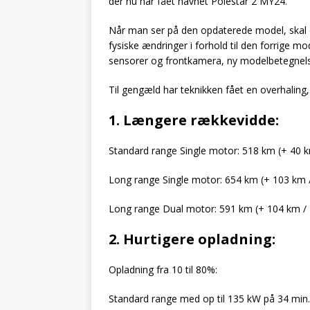
der nu har fået navnet Polestar 2 MY24.
Når man ser på den opdaterede model, skal 
fysiske ændringer i forhold til den forrige m
sensorer og frontkamera, ny modelbetegnels
Til gengæld har teknikken fået en overhaling,
1. Længere rækkevidde:
Standard range Single motor: 518 km (+ 40 
Long range Single motor: 654 km (+ 103 km 
Long range Dual motor: 591 km (+ 104 km /
2. Hurtigere opladning:
Opladning fra 10 til 80%:
Standard range med op til 135 kW på 34 min.