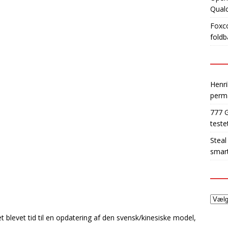
Qua
Foxco
foldb
Henri
perm
777 
teste
Steal
smart
 blevet tid til en opdatering af den svensk/kinesiske model,