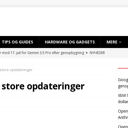
TIPS OG GUIDES
HARDWARE OG GADGETS
MERE
r mod 17. juli for Gemini 3.5 Pro efter genopbygning
NYHEDER
 sløret for satsning på over 10 mia. dollar på kvantecomputere og
e store opdateringer
TIG INTELLIGENS
Googl
byder EU adgang til ny AI-model, mens Anthropic holder igen
e store opdateringer
geno
IBM l
dvikler AI-smartphone med MediaTek og Qualcomm
AI OG
dolla
OpenA
Anthr
gynder prøveproduktion af Apples foldbare iPhone
NYHEDER
Open