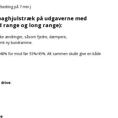
bedring på 7 min.)
il baghjulstræk på udgaverne med
 range og long range):
niske ændringer, såsom fjedre, dæmpere,
samt ny bundramme.
48% for mod før 55%/45%. Alt sammen skulle give en både
 drive
:
ve
: