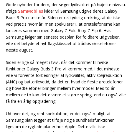
Gode nyheder for dem, der søger lydkvalitet på højeste niveau.
Ifølge
SamMobiles
kilder vil Samsung udgive deres Galaxy
Buds 3 Pro næste år. Siden er ret tydelig omkring, at de ikke
ved præcis hvornår, men spekulerer i, at øretelefonerne kan
lanceres sammen med Galaxy Z Fold 6 og Z Flip 6. Hvis
Samsung følger sin seneste tidsplan for foldbare udgivelser,
ville det betyde et nyt flagskibssæt af trådløs øretelefoner
næste august.
Siden er lige så meget i tvivl, når det kommer til hvilke
funktioner Galaxy Buds 3 Pro vil komme med. I det mindste
ville vi forvente forbedringer af lydkvalitet, aktiv støjreduktion
(ANC) og batterilevetid, da det er, hvad de fleste øretelefoner
og hovedtelefoner bringer mellem hver model. Med to år
mellem de to kan dette være et større spring, end du også ville
få fra en årlig opgradering.
Ud over det, og rent spekulation, er det også muligt, at
Samsung planlægger at tilføje nogle sundhedsfunktioner
ligesom de rygtede planer hos Apple. Dette ville ikke