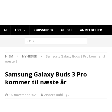
AI
TECH
KØBSGUIDER
GUIDES
ANMELDELSER
HJEM
NYHEDER
Samsung Galaxy Buds 3 Pro kommer til
næste år
Samsung Galaxy Buds 3 Pro
kommer til næste år
16. november 2023
Anders Buhl
0