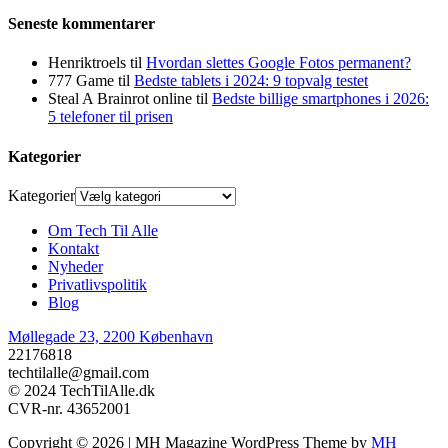
Seneste kommentarer
Henriktroels
til
Hvordan slettes Google Fotos permanent?
777 Game
til
Bedste tablets i 2024: 9 topvalg testet
Steal A Brainrot online
til
Bedste billige smartphones i 2026:
5 telefoner til prisen
Kategorier
Kategorier
Om Tech Til Alle
Kontakt
Nyheder
Privatlivspolitik
Blog
Møllegade 23, 2200 København
22176818
techtilalle@gmail.com
© 2024 TechTilAlle.dk
CVR-nr. 43652001
Copyright © 2026 | MH Magazine WordPress Theme by
MH