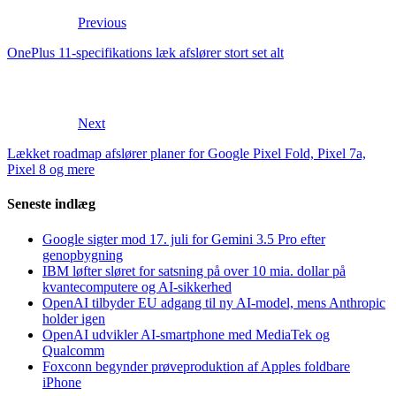
Previous
OnePlus 11-specifikations læk afslører stort set alt
Next
Lækket roadmap afslører planer for Google Pixel Fold, Pixel 7a,
Pixel 8 og mere
Seneste indlæg
Google sigter mod 17. juli for Gemini 3.5 Pro efter
genopbygning
IBM løfter sløret for satsning på over 10 mia. dollar på
kvantecomputere og AI-sikkerhed
OpenAI tilbyder EU adgang til ny AI-model, mens Anthropic
holder igen
OpenAI udvikler AI-smartphone med MediaTek og
Qualcomm
Foxconn begynder prøveproduktion af Apples foldbare
iPhone