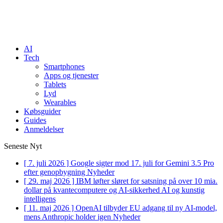
AI
Tech
Smartphones
Apps og tjenester
Tablets
Lyd
Wearables
Købsguider
Guides
Anmeldelser
Seneste Nyt
[ 7. juli 2026 ]
Google sigter mod 17. juli for Gemini 3.5 Pro
efter genopbygning
Nyheder
[ 29. maj 2026 ]
IBM løfter sløret for satsning på over 10 mia.
dollar på kvantecomputere og AI-sikkerhed
AI og kunstig
intelligens
[ 11. maj 2026 ]
OpenAI tilbyder EU adgang til ny AI-model,
mens Anthropic holder igen
Nyheder