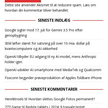
Dette site anvender Akismet til at reducere spam.
Læs om
hvordan din kommentar bliver behandlet
.
SENESTE INDLÆG
Google sigter mod 17. juli for Gemini 3.5 Pro efter
genopbygning
IBM løfter sløret for satsning på over 10 mia. dollar på
kvantecomputere og AI-sikkerhed
OpenAI tilbyder EU adgang til ny AI-model, mens Anthropic
holder igen
OpenAI udvikler AI-smartphone med MediaTek og Qualcomm
Foxconn begynder prøveproduktion af Apples foldbare iPhone
SENESTE KOMMENTARER
Henriktroels
til
Hvordan slettes Google Fotos permanent?
777 Game
til
Bedste tablets i 2024: 9 topvalg testet