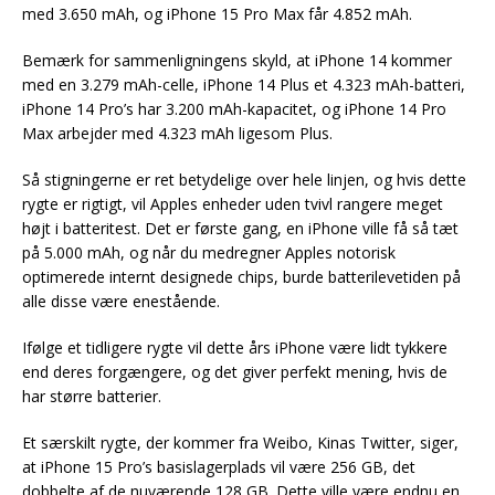
med 3.650 mAh, og iPhone 15 Pro Max får 4.852 mAh.
Bemærk for sammenligningens skyld, at iPhone 14 kommer
med en 3.279 mAh-celle, iPhone 14 Plus et 4.323 mAh-batteri,
iPhone 14 Pro’s har 3.200 mAh-kapacitet, og iPhone 14 Pro
Max arbejder med 4.323 mAh ligesom Plus.
Så stigningerne er ret betydelige over hele linjen, og hvis dette
rygte er rigtigt, vil Apples enheder uden tvivl rangere meget
højt i batteritest. Det er første gang, en iPhone ville få så tæt
på 5.000 mAh, og når du medregner Apples notorisk
optimerede internt designede chips, burde batterilevetiden på
alle disse være enestående.
Ifølge et tidligere rygte vil dette års iPhone være lidt tykkere
end deres forgængere, og det giver perfekt mening, hvis de
har større batterier.
Et særskilt rygte, der kommer fra Weibo, Kinas Twitter, siger,
at iPhone 15 Pro’s basislagerplads vil være 256 GB, det
dobbelte af de nuværende 128 GB. Dette ville være endnu en