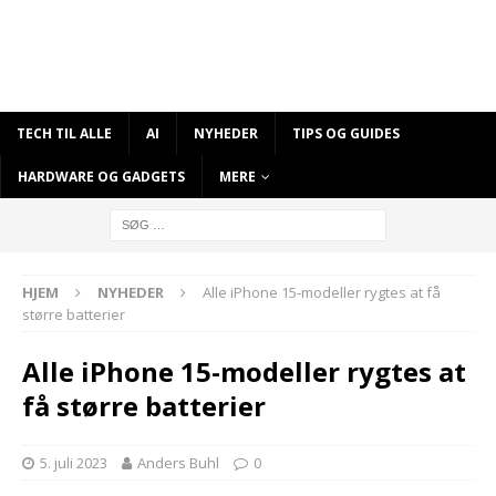
TECH TIL ALLE
AI
NYHEDER
TIPS OG GUIDES
HARDWARE OG GADGETS
MERE
HJEM
NYHEDER
Alle iPhone 15-modeller rygtes at få
større batterier
Alle iPhone 15-modeller rygtes at
få større batterier
5. juli 2023
Anders Buhl
0