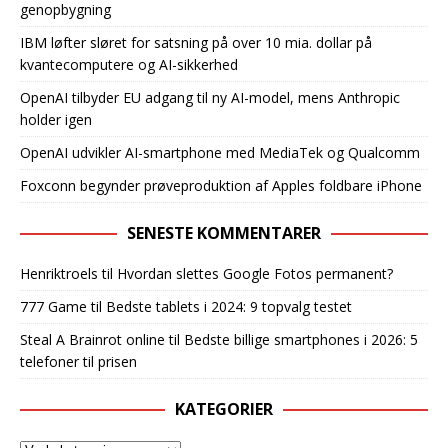
genopbygning
IBM løfter sløret for satsning på over 10 mia. dollar på
kvantecomputere og AI-sikkerhed
OpenAI tilbyder EU adgang til ny AI-model, mens Anthropic
holder igen
OpenAI udvikler AI-smartphone med MediaTek og Qualcomm
Foxconn begynder prøveproduktion af Apples foldbare iPhone
SENESTE KOMMENTARER
Henriktroels
til
Hvordan slettes Google Fotos permanent?
777 Game
til
Bedste tablets i 2024: 9 topvalg testet
Steal A Brainrot online
til
Bedste billige smartphones i 2026: 5
telefoner til prisen
KATEGORIER