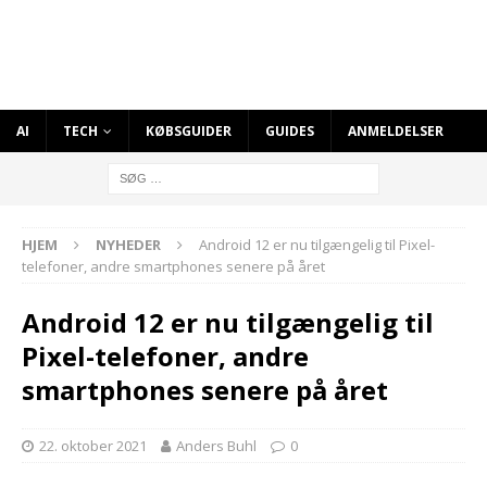
AI
TECH
KØBSGUIDER
GUIDES
ANMELDELSER
HJEM
NYHEDER
Android 12 er nu tilgængelig til Pixel-
telefoner, andre smartphones senere på året
Android 12 er nu tilgængelig til
Pixel-telefoner, andre
smartphones senere på året
22. oktober 2021
Anders Buhl
0