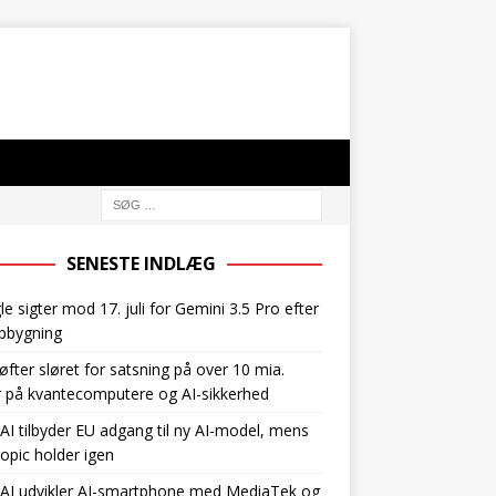
SENESTE INDLÆG
e sigter mod 17. juli for Gemini 3.5 Pro efter
pbygning
øfter sløret for satsning på over 10 mia.
r på kvantecomputere og AI-sikkerhed
I tilbyder EU adgang til ny AI-model, mens
opic holder igen
AI udvikler AI-smartphone med MediaTek og