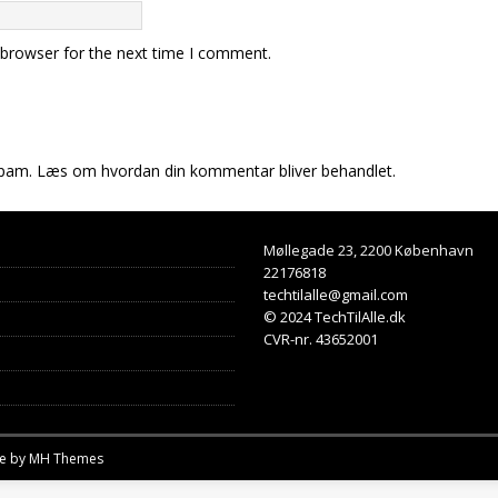
 browser for the next time I comment.
spam.
Læs om hvordan din kommentar bliver behandlet
.
Møllegade 23, 2200 København
22176818
techtilalle@gmail.com
© 2024 TechTilAlle.dk
CVR-nr. 43652001
me by
MH Themes