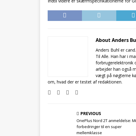
Indtil videre er skærmspecifikationerne for Go
About Anders B
Anders Buhl er cand
Til Alle. Han har i 
forbrugerelektronik 
arbejder han også m
vægt på nøgterne kø
om, hvad der er testet af redaktionen.
PREVIOUS
OnePlus Nord 2T anmeldelse: M
forbedringer til en super
mellemklasse