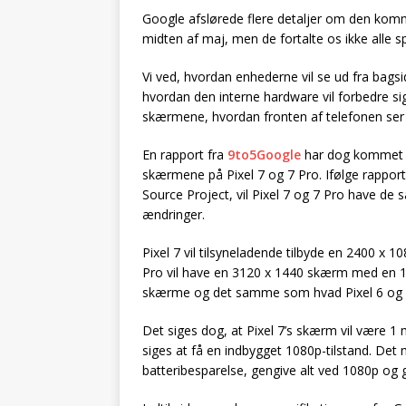
Google afslørede flere detaljer om den komm
midten af maj, men de fortalte os ikke alle sp
Vi ved, hvordan enhederne vil se ud fra bagsi
hvordan den interne hardware vil forbedre si
skærmene, hvordan fronten af telefonen ser 
En rapport fra
9to5Google
har dog kommet m
skærmene på Pixel 7 og 7 Pro. Ifølge rappo
Source Project, vil Pixel 7 og 7 Pro have
ændringer.
Pixel 7 vil tilsyneladende tilbyde en 2400 
Pro vil have en 3120 x 1440 skærm med en 
skærme og det samme som hvad Pixel 6 og 6 
Det siges dog, at Pixel 7’s skærm vil være 
siges at få en indbygget 1080p-tilstand. Det me
batteribesparelse, gengive alt ved 1080p og 