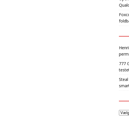
Qua
Foxco
foldb
Henri
perm
777 
teste
Steal
smart