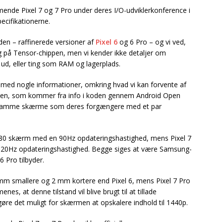
ende Pixel 7 og 7 Pro under deres I/O-udviklerkonference i
ecifikationerne.
den – raffinerede versioner af
Pixel 6
og 6 Pro – og vi ved,
g på Tensor-chippen, men vi kender ikke detaljer om
ud, eller ting som RAM og lagerplads.
ed nogle informationer, omkring hvad vi kan forvente af
rten, som kommer fra info i koden gennem Android Open
 de samme skærme som deres forgængere med et par
x 1080 skærm med en 90Hz opdateringshastighed, mens Pixel 7
120Hz opdateringshastighed. Begge siges at være Samsung-
Pro tilbyder.
1 mm smallere og 2 mm kortere end Pixel 6, mens Pixel 7 Pro
nes, at denne tilstand vil blive brugt til at tillade
gøre det muligt for skærmen at opskalere indhold til 1440p.