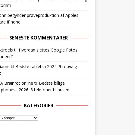
lcomm
nn begynder prøveproduktion af Apples
are iPhone
SENESTE KOMMENTARER
ktroels
til
Hvordan slettes Google Fotos
anent?
Game
til
Bedste tablets i 2024: 9 topvalg
t
 A Brainrot online
til
Bedste billige
phones i 2026: 5 telefoner til prisen
KATEGORIER