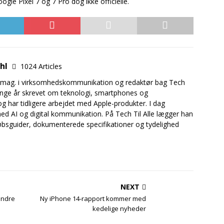
ogle Pixel 7 og 7 Pro dog ikke officielle.
uhl
1024 Articles
.mag. i virksomhedskommunikation og redaktør bag Tech
mange år skrevet om teknologi, smartphones og
og har tidligere arbejdet med Apple-produkter. I dag
ed AI og digital kommunikation. På Tech Til Alle lægger han
bsguider, dokumenterede specifikationer og tydelighed
NEXT
indre
Ny iPhone 14-rapport kommer med
kedelige nyheder