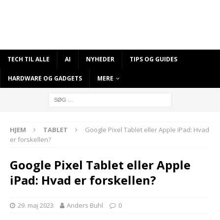
TECH TIL ALLE
AI
NYHEDER
TIPS OG GUIDES
HARDWARE OG GADGETS
MERE
HJEM
TABLET
Google Pixel Tablet eller Apple iPad: Hvad
er forskellen?
Google Pixel Tablet eller Apple
iPad: Hvad er forskellen?
29. maj 2023
Anders Buhl
0