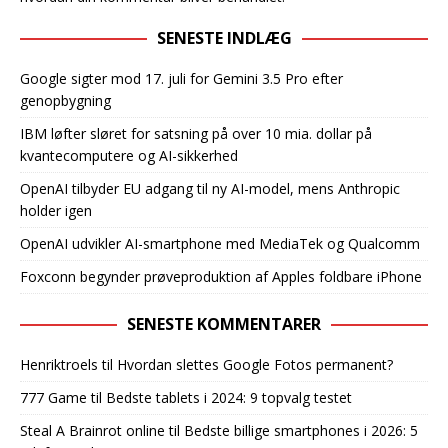
SENESTE INDLÆG
Google sigter mod 17. juli for Gemini 3.5 Pro efter
genopbygning
IBM løfter sløret for satsning på over 10 mia. dollar på
kvantecomputere og AI-sikkerhed
OpenAI tilbyder EU adgang til ny AI-model, mens Anthropic
holder igen
OpenAI udvikler AI-smartphone med MediaTek og Qualcomm
Foxconn begynder prøveproduktion af Apples foldbare iPhone
SENESTE KOMMENTARER
Henriktroels
til
Hvordan slettes Google Fotos permanent?
777 Game
til
Bedste tablets i 2024: 9 topvalg testet
Steal A Brainrot online
til
Bedste billige smartphones i 2026: 5