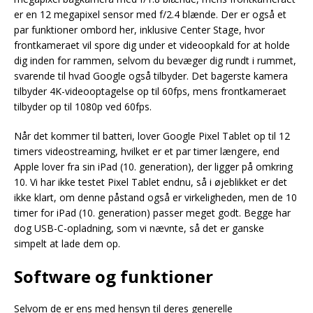
er en 12 megapixel sensor med f/2.4 blænde. Der er også et
par funktioner ombord her, inklusive Center Stage, hvor
frontkameraet vil spore dig under et videoopkald for at holde
dig inden for rammen, selvom du bevæger dig rundt i rummet,
svarende til hvad Google også tilbyder. Det bagerste kamera
tilbyder 4K-videooptagelse op til 60fps, mens frontkameraet
tilbyder op til 1080p ved 60fps.
Når det kommer til batteri, lover Google Pixel Tablet op til 12
timers videostreaming, hvilket er et par timer længere, end
Apple lover fra sin iPad (10. generation), der ligger på omkring
10. Vi har ikke testet Pixel Tablet endnu, så i øjeblikket er det
ikke klart, om denne påstand også er virkeligheden, men de 10
timer for iPad (10. generation) passer meget godt. Begge har
dog USB-C-opladning, som vi nævnte, så det er ganske
simpelt at lade dem op.
Software og funktioner
Selvom de er ens med hensyn til deres generelle