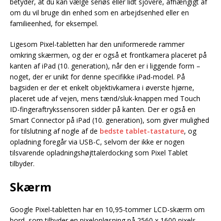
betyder, at du kan vælge seriøs eller lidt sjovere, afhængigt af
om du vil bruge din enhed som en arbejdsenhed eller en
familieenhed, for eksempel.
Ligesom Pixel-tabletten har den uniformerede rammer
omkring skærmen, og der er også et frontkamera placeret på
kanten af iPad (10. generation), når den er i liggende form –
noget, der er unikt for denne specifikke iPad-model. På
bagsiden er der et enkelt objektivkamera i øverste hjørne,
placeret ude af vejen, mens tænd/sluk-knappen med Touch
ID-fingeraftrykssensoren sidder på kanten. Der er også en
Smart Connector på iPad (10. generation), som giver mulighed
for tilslutning af nogle af de
bedste tablet-tastature
, og
opladning foregår via USB-C, selvom der ikke er nogen
tilsvarende opladningshøjttalerdocking som Pixel Tablet
tilbyder.
Skærm
Google Pixel-tabletten har en 10,95-tommer LCD-skærm om
bord, som tilbyder en pixelopløsning på 2560 x 1600 pixels,