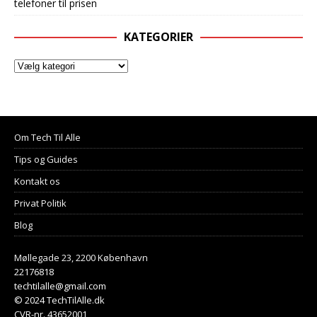
telefoner til prisen
KATEGORIER
Om Tech Til Alle
Tips og Guides
Kontakt os
Privat Politik
Blog
Møllegade 23, 2200 København
22176818
techtilalle@gmail.com
© 2024 TechTilAlle.dk
CVR-nr. 43652001