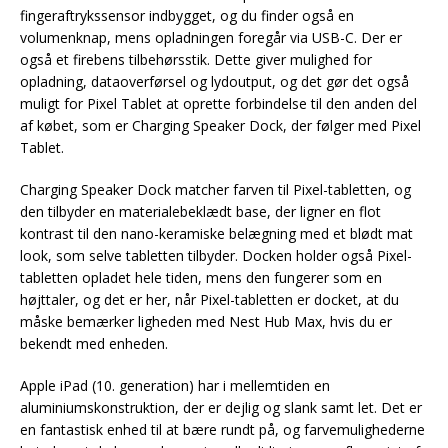
fingeraftrykssensor indbygget, og du finder også en
volumenknap, mens opladningen foregår via USB-C. Der er
også et firebens tilbehørsstik. Dette giver mulighed for
opladning, dataoverførsel og lydoutput, og det gør det også
muligt for Pixel Tablet at oprette forbindelse til den anden del
af købet, som er Charging Speaker Dock, der følger med Pixel
Tablet.
Charging Speaker Dock matcher farven til Pixel-tabletten, og
den tilbyder en materialebeklædt base, der ligner en flot
kontrast til den nano-keramiske belægning med et blødt mat
look, som selve tabletten tilbyder. Docken holder også Pixel-
tabletten opladet hele tiden, mens den fungerer som en
højttaler, og det er her, når Pixel-tabletten er docket, at du
måske bemærker ligheden med Nest Hub Max, hvis du er
bekendt med enheden.
Apple iPad (10. generation) har i mellemtiden en
aluminiumskonstruktion, der er dejlig og slank samt let. Det er
en fantastisk enhed til at bære rundt på, og farvemulighederne