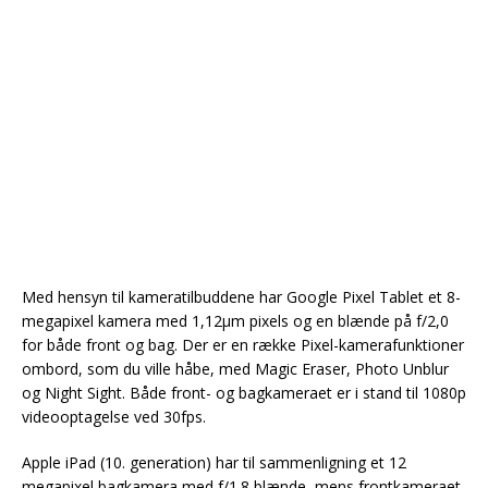
Med hensyn til kameratilbuddene har Google Pixel Tablet et 8-
megapixel kamera med 1,12µm pixels og en blænde på f/2,0
for både front og bag. Der er en række Pixel-kamerafunktioner
ombord, som du ville håbe, med Magic Eraser, Photo Unblur
og Night Sight. Både front- og bagkameraet er i stand til 1080p
videooptagelse ved 30fps.
Apple iPad (10. generation) har til sammenligning et 12
megapixel bagkamera med f/1.8 blænde, mens frontkameraet