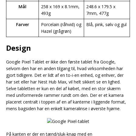
Mål
258 x 169 x 8.1mm,
248.6 x 179.5 x
493g
7mm, 477g
Farver
Porcelain (råhvid) og
Blå, pink, sølv og gul
Hazel (grågrøn)
Design
Google Pixel Tablet er ikke den første tablet fra Google,
selvom den har en anden tilgang til, hvad virksomheden har
gjort tidligere. Det er lidt af en to-i-en enhed, og enhver, der
har set eller har Nest Hub Max, vil helt sikkert se en lighed.
Selve tabletten er kun en del af købet, med en stor skærm
med uniformerede rammer rundt om den. Der er et kamera
placeret centralt i toppen af en af kanterne i liggende format,
mens bagsiden har en enkelt kameralinse i øverste hjørne.
På kanten er der en tænd/sluk-knap med en