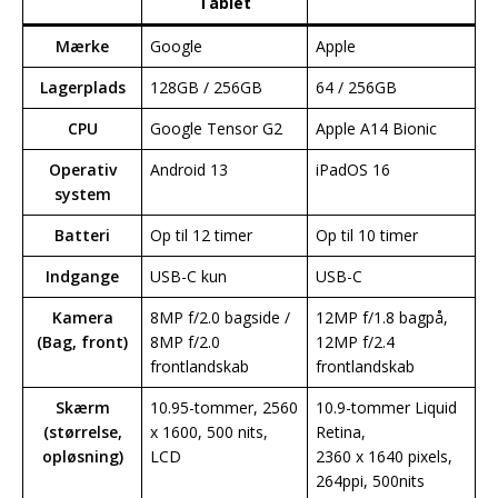
Tablet
Mærke
Google
Apple
Lagerplads
128GB / 256GB
64 / 256GB
CPU
Google Tensor G2
Apple A14 Bionic
Operativ
Android 13
iPadOS 16
system
Batteri
Op til 12 timer
Op til 10 timer
Indgange
USB-C kun
USB-C
Kamera
8MP f/2.0 bagside /
12MP f/1.8 bagpå,
(Bag, front)
8MP f/2.0
12MP f/2.4
frontlandskab
frontlandskab
Skærm
10.95-tommer, 2560
10.9-tommer Liquid
(størrelse,
x 1600, 500 nits,
Retina,
opløsning)
LCD
2360 x 1640 pixels,
264ppi, 500nits