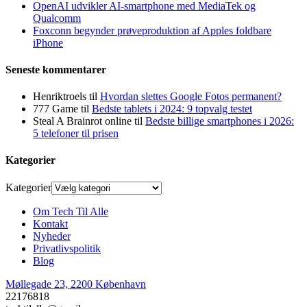
OpenAI udvikler AI-smartphone med MediaTek og
Qualcomm
Foxconn begynder prøveproduktion af Apples foldbare
iPhone
Seneste kommentarer
Henriktroels
til
Hvordan slettes Google Fotos permanent?
777 Game
til
Bedste tablets i 2024: 9 topvalg testet
Steal A Brainrot online
til
Bedste billige smartphones i 2026:
5 telefoner til prisen
Kategorier
Kategorier
Om Tech Til Alle
Kontakt
Nyheder
Privatlivspolitik
Blog
Møllegade 23, 2200 København
22176818