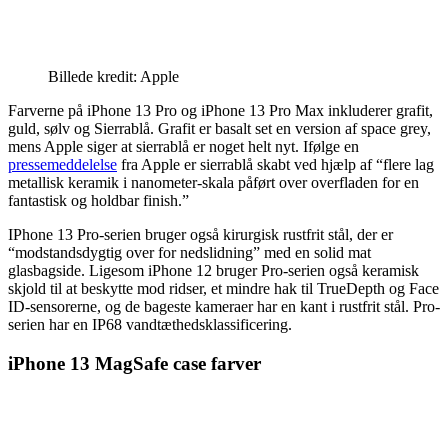
Billede kredit: Apple
Farverne på iPhone 13 Pro og iPhone 13 Pro Max inkluderer grafit,
guld, sølv og Sierrablå. Grafit er basalt set en version af space grey,
mens Apple siger at sierrablå er noget helt nyt. Ifølge en
pressemeddelelse
fra Apple er sierrablå skabt ved hjælp af “flere lag
metallisk keramik i nanometer-skala påført over overfladen for en
fantastisk og holdbar finish.”
IPhone 13 Pro-serien bruger også kirurgisk rustfrit stål, der er
“modstandsdygtig over for nedslidning” med en solid mat
glasbagside. Ligesom iPhone 12 bruger Pro-serien også keramisk
skjold til at beskytte mod ridser, et mindre hak til TrueDepth og Face
ID-sensorerne, og de bageste kameraer har en kant i rustfrit stål. Pro-
serien har en IP68 vandtæthedsklassificering.
iPhone 13 MagSafe case farver