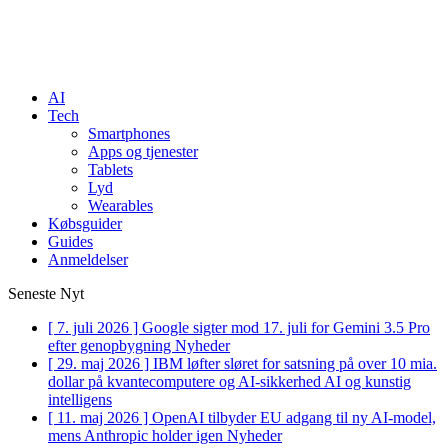
AI
Tech
Smartphones
Apps og tjenester
Tablets
Lyd
Wearables
Købsguider
Guides
Anmeldelser
Seneste Nyt
[ 7. juli 2026 ]
Google sigter mod 17. juli for Gemini 3.5 Pro
efter genopbygning
Nyheder
[ 29. maj 2026 ]
IBM løfter sløret for satsning på over 10 mia.
dollar på kvantecomputere og AI-sikkerhed
AI og kunstig
intelligens
[ 11. maj 2026 ]
OpenAI tilbyder EU adgang til ny AI-model,
mens Anthropic holder igen
Nyheder