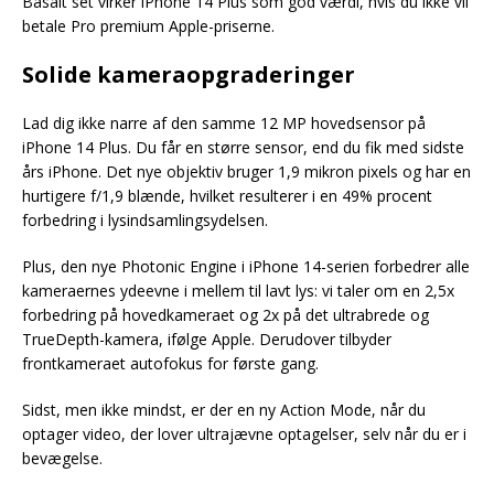
Basalt set virker iPhone 14 Plus som god værdi, hvis du ikke vil
betale Pro premium Apple-priserne.
Solide kameraopgraderinger
Lad dig ikke narre af den samme 12 MP hovedsensor på
iPhone 14 Plus. Du får en større sensor, end du fik med sidste
års iPhone. Det nye objektiv bruger 1,9 mikron pixels og har en
hurtigere f/1,9 blænde, hvilket resulterer i en 49% procent
forbedring i lysindsamlingsydelsen.
Plus, den nye Photonic Engine i iPhone 14-serien forbedrer alle
kameraernes ydeevne i mellem til lavt lys: vi taler om en 2,5x
forbedring på hovedkameraet og 2x på det ultrabrede og
TrueDepth-kamera, ifølge Apple. Derudover tilbyder
frontkameraet autofokus for første gang.
Sidst, men ikke mindst, er der en ny Action Mode, når du
optager video, der lover ultrajævne optagelser, selv når du er i
bevægelse.