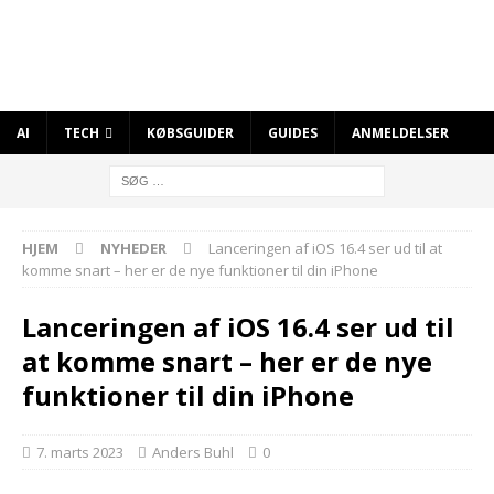
AI
TECH
KØBSGUIDER
GUIDES
ANMELDELSER
HJEM
NYHEDER
Lanceringen af iOS 16.4 ser ud til at
komme snart – her er de nye funktioner til din iPhone
Lanceringen af iOS 16.4 ser ud til
at komme snart – her er de nye
funktioner til din iPhone
7. marts 2023
Anders Buhl
0