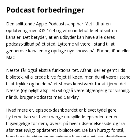
Podcast forbedringer
Den splittende Apple Podcasts-app har fået lidt af en
opdatering med iOS 16.4 og vil nu indeholde et afsnit om
kanaler. Det betyder, at en udbyder kan have alle deres
podcast-tilbud på ét sted. Lytterne vil være i stand til at
gennemse kanalen og opdage nye shows på iPhone, iPad eller
Mac.
Næste får også ekstra funktionalitet. Afsnit, der er gemt i dit
bibliotek, vil allerede blive føjet til køen, men du vil være i stand
til at trykke og holde på et shows kunstværk for at fjerne det.
Næste (og nyligt afspillet) vil også være tilgængelig for visning,
når du bruger Podcasts med CarPlay.
Hvad mere er, episode-dashboardet er blevet tydeligere.
Lytterne kan se, hvor mange uafspillede episoder, der er
tilgængelige for dem, øverst på hver udsendelsesside og fra
afsnittet Nyligt opdateret i biblioteket. De kan hurtigt forstå,
hvor lang tid siden en ny episode blev udgivet, og identificere