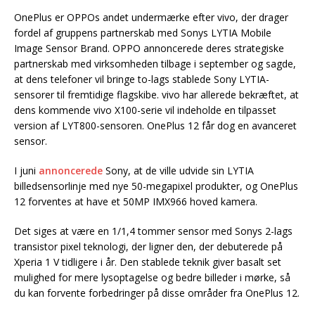
OnePlus er OPPOs andet undermærke efter vivo, der drager
fordel af gruppens partnerskab med Sonys LYTIA Mobile
Image Sensor Brand. OPPO annoncerede deres strategiske
partnerskab med virksomheden tilbage i september og sagde,
at dens telefoner vil bringe to-lags stablede Sony LYTIA-
sensorer til fremtidige flagskibe. vivo har allerede bekræftet, at
dens kommende vivo X100-serie vil indeholde en tilpasset
version af LYT800-sensoren. OnePlus 12 får dog en avanceret
sensor.
I juni
annoncerede
Sony, at de ville udvide sin LYTIA
billedsensorlinje med nye 50-megapixel produkter, og OnePlus
12 forventes at have et 50MP IMX966 hoved kamera.
Det siges at være en 1/1,4 tommer sensor med Sonys 2-lags
transistor pixel teknologi, der ligner den, der debuterede på
Xperia 1 V tidligere i år. Den stablede teknik giver basalt set
mulighed for mere lysoptagelse og bedre billeder i mørke, så
du kan forvente forbedringer på disse områder fra OnePlus 12.