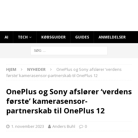
AI
TECH
KØBSGUIDER
GUIDES
ANMELDELSER
HJEM
NYHEDER
OnePlus og Sony afslører ‘verdens
første’ kamerasensor-partnerskab til OnePlus 12
OnePlus og Sony afslører ‘verdens
første’ kamerasensor-
partnerskab til OnePlus 12
1. november 2023
Anders Buhl
0