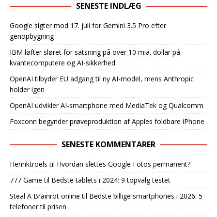
SENESTE INDLÆG
Google sigter mod 17. juli for Gemini 3.5 Pro efter
genopbygning
IBM løfter sløret for satsning på over 10 mia. dollar på
kvantecomputere og AI-sikkerhed
OpenAI tilbyder EU adgang til ny AI-model, mens Anthropic
holder igen
OpenAI udvikler AI-smartphone med MediaTek og Qualcomm
Foxconn begynder prøveproduktion af Apples foldbare iPhone
SENESTE KOMMENTARER
Henriktroels
til
Hvordan slettes Google Fotos permanent?
777 Game
til
Bedste tablets i 2024: 9 topvalg testet
Steal A Brainrot online
til
Bedste billige smartphones i 2026: 5
telefoner til prisen