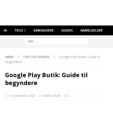
AI
TECH
KØBSGUIDER
GUIDES
ANMELDELSER
HJEM
TIPS OG GUIDES
Google Play Butik: Guide til
begyndere
Google Play Butik: Guide til
begyndere
1. november 2023
Anders Buhl
0