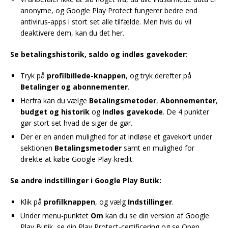
anonyme, og Google Play Protect fungerer bedre end
antivirus-apps i stort set alle tilfælde. Men hvis du vil
deaktivere dem, kan du det her.
Se betalingshistorik, saldo og indløs gavekoder
:
Tryk på
profilbillede-knappen
, og tryk derefter på
Betalinger og abonnementer
.
Herfra kan du vælge
Betalingsmetoder
,
Abonnementer
,
budget og historik
og
Indløs gavekode
. De 4 punkter
gør stort set hvad de siger de gør.
Der er en anden mulighed for at indløse et gavekort under
sektionen
Betalingsmetoder
samt en mulighed for
direkte at købe Google Play-kredit.
Se andre indstillinger i Google Play Butik:
Klik på
profilknappen
, og vælg
Indstillinger
.
Under menu-punktet
Om
kan du se din version af Google
Play Butik, se din Play Protect-certificering og se Open