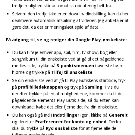
tredje mulighed slår automatisk opdatering helt fra.
Selvom den tredje ikke er en downloadindstilling, kan du her
deaktivere automatisk afspilning af videoer. Jeg anbefaler at
gøre det, da det er meningsløst spild af data.
Få adgang til, se og rediger din Google Play-ønskeliste:
Du kan tilføje enhver app, spil, film, tv-show, bog eller
sang/album til din ønskeliste ved at gå til det pågældende
medies side, trykke på
3-punktsmenuen
i øverste højre
hjørne og trykke på
Tilføj til ønskeliste
.
Se din ønskeliste ved at gå til Play Butikkens startside, tryk
på
profilbilledeknappen
og tryk på
Samling
. Hvis du
derefter trykker på en af mulighederne, kommer du til det
pågældende elements Play Butik-side, så du enten kan
downloade, købe det eller fjerne det fra din ønskeliste.
Du kan også gå ind i
Indstillinger
igen, klikke på
Generelt
og derefter
Præferencer for konto og enhed
. Derfra
skal du trykke på
Ryd ønskeliste
for at fjerne alle de
tidligere ønskede valg.