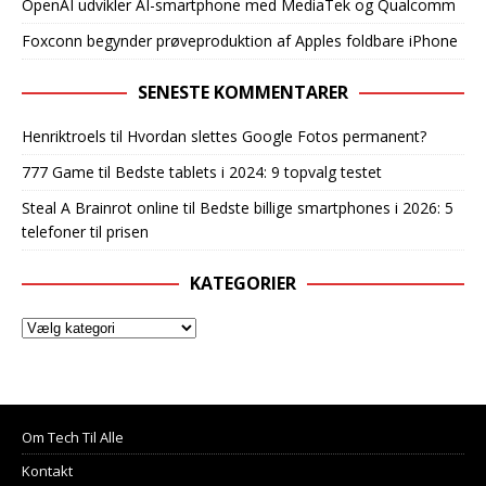
OpenAI udvikler AI-smartphone med MediaTek og Qualcomm
Foxconn begynder prøveproduktion af Apples foldbare iPhone
SENESTE KOMMENTARER
Henriktroels
til
Hvordan slettes Google Fotos permanent?
777 Game
til
Bedste tablets i 2024: 9 topvalg testet
Steal A Brainrot online
til
Bedste billige smartphones i 2026: 5
telefoner til prisen
KATEGORIER
Om Tech Til Alle
Kontakt