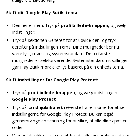
Skift dit Google Play Butik-tema:
Den her er nem. Tryk på
profilbillede-knappen
, og vælg
Indstillinger.
Tryk på sektionen Generelt for at udvide den, og tryk
derefter på indstillingen Tema. Dine muligheder bør nu
være lyst, mørkt og systemstandard. De to første
muligheder er selvforklarende. Systemstandard-indstillingen
gør Play Butik mørk eller lys baseret på din enheds tema.
Skift indstillinger for Google Play Protect:
Tryk på
profilbillede-knappen
, og vælg indstillingen
Google Play Protect
.
Tryk på
tandhjulsikonet
i øverste højre hjørne for at se
indstillingerne for Google Play Protect. Du kan også
gennemtvinge en scanning for at sikre, at alle dine apps er i
orden.
Vi anbefaler ikke at slå noget fra, da alle indsamlede data er