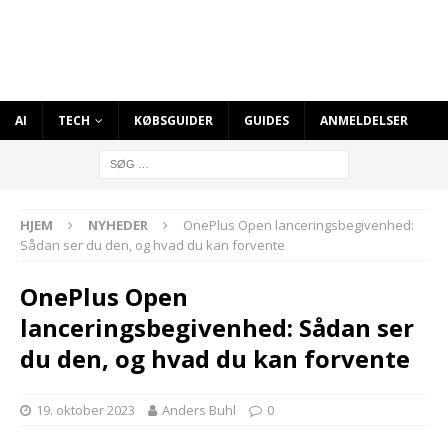
AI
TECH
KØBSGUIDER
GUIDES
ANMELDELSER
HJEM
NYHEDER
OnePlus Open lanceringsbegivenhed:
Sådan ser du den, og hvad du kan forvente
OnePlus Open
lanceringsbegivenhed: Sådan ser
du den, og hvad du kan forvente
19. oktober 2023
Anders Buhl
0