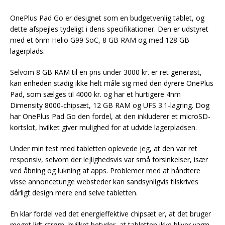
OnePlus Pad Go er designet som en budgetvenlig tablet, og
dette afspejles tydeligt i dens specifikationer. Den er udstyret
med et 6nm Helio G99 SoC, 8 GB RAM og med 128 GB
lagerplads.
Selvom 8 GB RAM til en pris under 3000 kr. er ret generøst,
kan enheden stadig ikke helt måle sig med den dyrere OnePlus
Pad, som sælges til 4000 kr. og har et hurtigere 4nm
Dimensity 8000-chipsæt, 12 GB RAM og UFS 3.1-lagring. Dog
har OnePlus Pad Go den fordel, at den inkluderer et microSD-
kortslot, hvilket giver mulighed for at udvide lagerpladsen.
Under min test med tabletten oplevede jeg, at den var ret
responsiv, selvom der lejlighedsvis var små forsinkelser, især
ved åbning og lukning af apps. Problemer med at håndtere
visse annoncetunge websteder kan sandsynligvis tilskrives
dårligt design mere end selve tabletten.
En klar fordel ved det energieffektive chipsæt er, at det bruger
meget lidt strøm, hvilket betyder, at tabletten ikke bliver varm