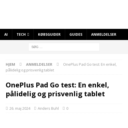
AI
TECH
KØBSGUIDER
GUIDES
ANMELDELSER
HJEM
ANMELDELSER
OnePlus Pad Go test: En enkel,
pålidelig og prisvenlig tablet
OnePlus Pad Go test: En enkel,
pålidelig og prisvenlig tablet
26. maj 2024
Anders Buhl
0