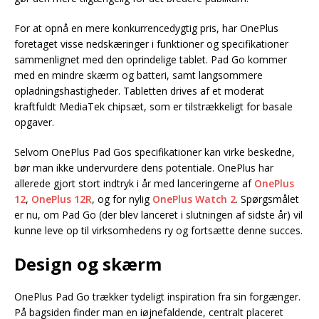
For at opnå en mere konkurrencedygtig pris, har OnePlus
foretaget visse nedskæringer i funktioner og specifikationer
sammenlignet med den oprindelige tablet. Pad Go kommer
med en mindre skærm og batteri, samt langsommere
opladningshastigheder. Tabletten drives af et moderat
kraftfuldt MediaTek chipsæt, som er tilstrækkeligt for basale
opgaver.
Selvom OnePlus Pad Gos specifikationer kan virke beskedne,
bør man ikke undervurdere dens potentiale. OnePlus har
allerede gjort stort indtryk i år med lanceringerne af
OnePlus
12
,
OnePlus 12R
, og for nylig
OnePlus Watch 2
. Spørgsmålet
er nu, om Pad Go (der blev lanceret i slutningen af sidste år) vil
kunne leve op til virksomhedens ry og fortsætte denne succes.
Design og skærm
OnePlus Pad Go trækker tydeligt inspiration fra sin forgænger.
På bagsiden finder man en iøjnefaldende, centralt placeret