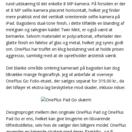
rund udskæring til det enkelte 8 MP-kamera. På forsiden er der
et 8 MP selfie-kamera placeret horisontalt, hvilket jeg finder
mere praktisk end det vertikalt orienterede selfie-kamera på
iPad. Bagsidens dual-tone finish, i dette tilfælde en blanding af
mintgrøn og sølvgrøn kaldet Twin Mint, er også værd at
bemærke. Selvom materialet er polycarbonat, efterlader den
glatte finish en følelse af glas og metal, hvilket jeg synes godt
om. OnePlus har truffet en klog beslutning ved at holde prisen
aggressiv, samtidig med at de opretholder æstetisk værdi.
Det blanke område omkring kameraet på bagsiden kan dog
tiltrække mange fingeraftryk. Jeg vil anbefale at overveje
OnePlus Go Folio-etuiet, der sælges separat for 319,00 kr., da
det tilføjer et ekstra lag beskyttelse mod skader, inklusiv ridser.
Designsproget mellem den originale OnePlus Pad og OnePlus
Pad Go er ens, hvilket kan give brugerne en tilsvarende
tilfredsstillelse, selv hvis de vælger den billigere model. OnePlus
anvender en lignende strategi med deres flagskibs- og R-