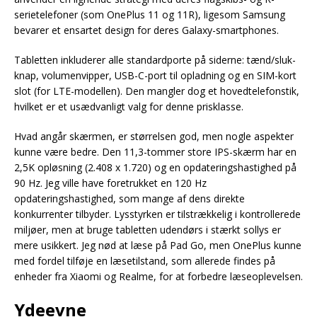
serietelefoner (som OnePlus 11 og 11R), ligesom Samsung
bevarer et ensartet design for deres Galaxy-smartphones.
Tabletten inkluderer alle standardporte på siderne: tænd/sluk-
knap, volumenvipper, USB-C-port til opladning og en SIM-kort
slot (for LTE-modellen). Den mangler dog et hovedtelefonstik,
hvilket er et usædvanligt valg for denne prisklasse.
Hvad angår skærmen, er størrelsen god, men nogle aspekter
kunne være bedre. Den 11,3-tommer store IPS-skærm har en
2,5K opløsning (2.408 x 1.720) og en opdateringshastighed på
90 Hz. Jeg ville have foretrukket en 120 Hz
opdateringshastighed, som mange af dens direkte
konkurrenter tilbyder. Lysstyrken er tilstrækkelig i kontrollerede
miljøer, men at bruge tabletten udendørs i stærkt sollys er
mere usikkert. Jeg nød at læse på Pad Go, men OnePlus kunne
med fordel tilføje en læsetilstand, som allerede findes på
enheder fra Xiaomi og Realme, for at forbedre læseoplevelsen.
Ydeevne