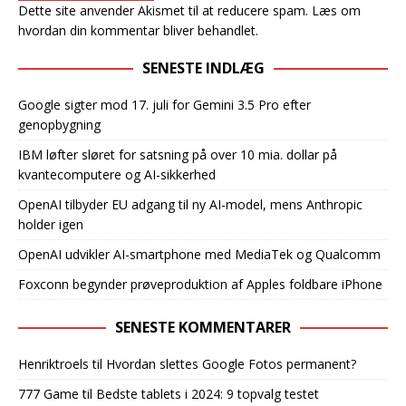
Dette site anvender Akismet til at reducere spam.
Læs om
hvordan din kommentar bliver behandlet
.
SENESTE INDLÆG
Google sigter mod 17. juli for Gemini 3.5 Pro efter
genopbygning
IBM løfter sløret for satsning på over 10 mia. dollar på
kvantecomputere og AI-sikkerhed
OpenAI tilbyder EU adgang til ny AI-model, mens Anthropic
holder igen
OpenAI udvikler AI-smartphone med MediaTek og Qualcomm
Foxconn begynder prøveproduktion af Apples foldbare iPhone
SENESTE KOMMENTARER
Henriktroels
til
Hvordan slettes Google Fotos permanent?
777 Game
til
Bedste tablets i 2024: 9 topvalg testet