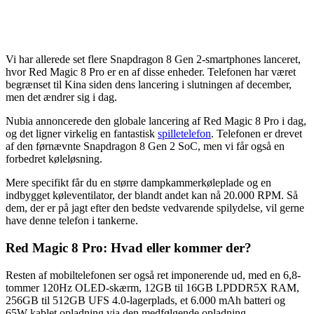
Vi har allerede set flere Snapdragon 8 Gen 2-smartphones lanceret,
hvor Red Magic 8 Pro er en af disse enheder. Telefonen har været
begrænset til Kina siden dens lancering i slutningen af december,
men det ændrer sig i dag.
Nubia annoncerede den globale lancering af Red Magic 8 Pro i dag,
og det ligner virkelig en fantastisk
spilletelefon
. Telefonen er drevet
af den førnævnte Snapdragon 8 Gen 2 SoC, men vi får også en
forbedret køleløsning.
Mere specifikt får du en større dampkammerkøleplade og en
indbygget køleventilator, der blandt andet kan nå 20.000 RPM. Så
dem, der er på jagt efter den bedste vedvarende spilydelse, vil gerne
have denne telefon i tankerne.
Red Magic 8 Pro: Hvad eller kommer der?
Resten af mobiltelefonen ser også ret imponerende ud, med en 6,8-
tommer 120Hz OLED-skærm, 12GB til 16GB LPDDR5X RAM,
256GB til 512GB UFS 4.0-lagerplads, et 6.000 mAh batteri og
65W kablet opladning via den medfølgende opladning.