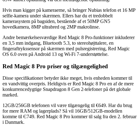
Hvis man kigger på kameraerne, så bringer Nubias telefon et 16 MP
selfie-kamera under skærmen. Ellers har du et tredobbelt
kamerasystem på bagsiden, bestående af et 50MP GN5
hovedkamera, 8MP ultrabred og 2MP makrolinse.
Andre bemærkelsesværdige Red Magic 8 Pro-funktioner inkluderer
en 3,5 mm indgang, Bluetooth 5.3, to stereohøjttalere, en
fingeraftrykssensor på skærmen med pulsregistrering, Red Magic
OS 6.0 oven på Android 13 og Wi-Fi 7-understøttelse.
Red Magic 8 Pro priser og tilgængelighed
Disse specifikationer betyder ikke meget, hvis enheden kommer til
en vandvittig overpris. Heldigvis er Red Magic 8 Pro en af de mere
konkurrencedygtige Snapdragon 8 Gen 2-telefoner på det globale
marked.
12GB/256GB telefonen vil være tilgængelig til €649. Har du brug
for mere RAM og lagerplads? Så vil 16GB/512GB-modellen
komme til Є749. Red Magic 8 Pro kommer til salg fra den 2. februar
i Danmark.