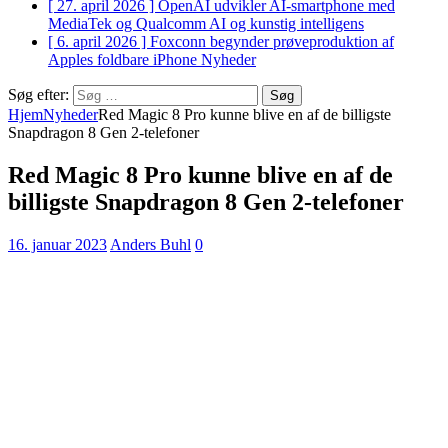
[ 27. april 2026 ]
OpenAI udvikler AI-smartphone med
MediaTek og Qualcomm
AI og kunstig intelligens
[ 6. april 2026 ]
Foxconn begynder prøveproduktion af
Apples foldbare iPhone
Nyheder
Søg efter:
Hjem
Nyheder
Red Magic 8 Pro kunne blive en af de billigste
Snapdragon 8 Gen 2-telefoner
Red Magic 8 Pro kunne blive en af de
billigste Snapdragon 8 Gen 2-telefoner
16. januar 2023
Anders Buhl
0