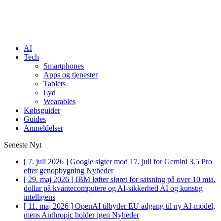
AI
Tech
Smartphones
Apps og tjenester
Tablets
Lyd
Wearables
Købsguider
Guides
Anmeldelser
Seneste Nyt
[ 7. juli 2026 ]
Google sigter mod 17. juli for Gemini 3.5 Pro
efter genopbygning
Nyheder
[ 29. maj 2026 ]
IBM løfter sløret for satsning på over 10 mia.
dollar på kvantecomputere og AI-sikkerhed
AI og kunstig
intelligens
[ 11. maj 2026 ]
OpenAI tilbyder EU adgang til ny AI-model,
mens Anthropic holder igen
Nyheder