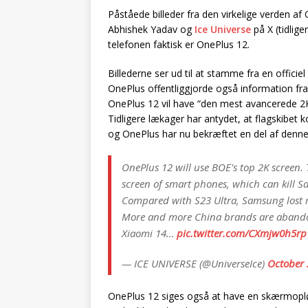
Påståede billeder fra den virkelige verden af 
Abhishek Yadav og
Ice Universe
på X (tidlig
telefonen faktisk er OnePlus 12.
Billederne ser ud til at stamme fra en offici
OnePlus offentliggjorde også information fra
OnePlus 12 vil have “den mest avancerede 2
Tidligere lækager har antydet, at flagski
og OnePlus har nu bekræftet en del af denne
OnePlus 12 will use BOE's top 2K screen. 
screen of smart phones, which can kill S
Compared with S23 Ultra, Samsung lost 
More and more China brands are aban
Xiaomi 14…
pic.twitter.com/CXmjw0h5rp
— ICE UNIVERSE (@UniverseIce)
October 
OnePlus 12 siges også at have en skærmoplø