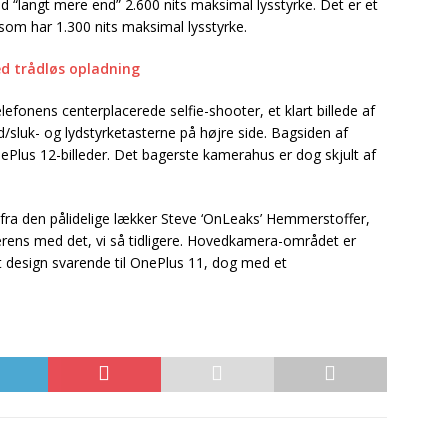
d “langt mere end” 2.600 nits maksimal lysstyrke. Det er et
om har 1.300 nits maksimal lysstyrke.
 trådløs opladning
efonens centerplacerede selfie-shooter, et klart billede af
/sluk- og lydstyrketasterne på højre side. Bagsiden af
nePlus 12-billeder. Det bagerste kamerahus er dog skjult af
2 fra den pålidelige lækker Steve ‘OnLeaks’ Hemmerstoffer,
verens med det, vi så tidligere. Hovedkamera-området er
t design svarende til OnePlus 11, dog med et