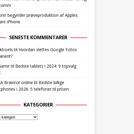
lcomm
nn begynder prøveproduktion af Apples
are iPhone
SENESTE KOMMENTARER
ktroels
til
Hvordan slettes Google Fotos
anent?
Game
til
Bedste tablets i 2024: 9 topvalg
t
 A Brainrot online
til
Bedste billige
phones i 2026: 5 telefoner til prisen
KATEGORIER