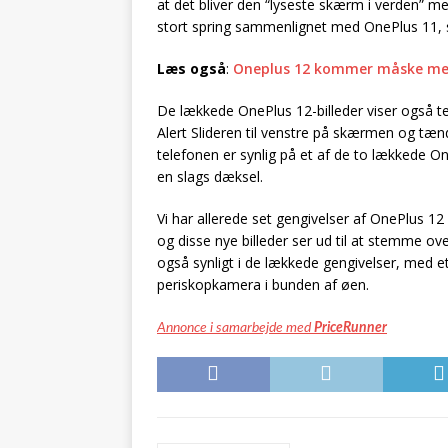
at det bliver den “lyseste skærm i verden” me
stort spring sammenlignet med OnePlus 11, s
Læs også
:
Oneplus 12 kommer måske med
De lækkede OnePlus 12-billeder viser også tel
Alert Slideren til venstre på skærmen og tænd
telefonen er synlig på et af de to lækkede O
en slags dæksel.
Vi har allerede set gengivelser af OnePlus 1
og disse nye billeder ser ud til at stemme o
også synligt i de lækkede gengivelser, med e
periskopkamera i bunden af øen.
Annonce i samarbejde med
PriceRunner