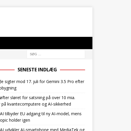
SENESTE INDLÆG
e sigter mod 17. juli for Gemini 3.5 Pro efter
pbygning
øfter sløret for satsning på over 10 mia.
r på kvantecomputere og AI-sikkerhed
I tilbyder EU adgang til ny AI-model, mens
opic holder igen
AI udvikler AI-smartphone med MediaTek og