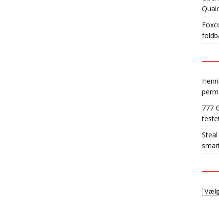
Qua
Foxco
foldb
Henri
perm
777 
teste
Steal
smart