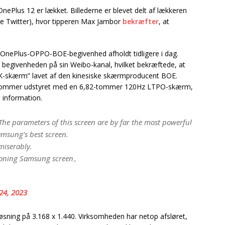
OnePlus 12 er lækket. Billederne er blevet delt af lækkeren
ere Twitter), hvor tipperen Max Jambor
bekræfter
, at
el OnePlus-OPPO-BOE-begivenhed afholdt tidligere i dag.
 begivenheden på sin Weibo-kanal, hvilket bekræftede, at
K-skærm” lavet af den kinesiske skærmproducent BOE.
bet kommer udstyret med en 6,82-tommer 120Hz LTPO-skærm,
 information.
The parameters of this screen are by far the most powerful
amsung's best screen.
miserably.
doning Samsung screen。
24, 2023
sning på 3.168 x 1.440. Virksomheden har netop afsløret,