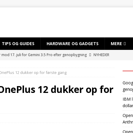
TIPS OG GUIDES
HARDWARE OG GADGETS
MERE
r mod 17. juli for Gemini 3.5 Pro efter genopbygning
NYHEDER
sløret for satsning på over 10 mia. dollar på kvantecomputere og
f OnePlus 12 dukker op for første gang
TIG INTELLIGENS
Googl
byder EU adgang til ny AI-model, mens Anthropic holder igen
 OnePlus 12 dukker op for
geno
IBM l
dvikler AI-smartphone med MediaTek og Qualcomm
AI OG
dolla
OpenA
Anthr
gynder prøveproduktion af Apples foldbare iPhone
NYHEDER
Open