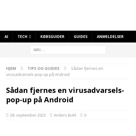
AI
TECH
KØBSGUIDER
GUIDES
ANMELDELSER
HJEM
TIPS OG GUIDES
Sådan fjernes en
virusadvarsels-pop-up på Android
Sådan fjernes en virusadvarsels-
pop-up på Android
28. september 2023
Anders Buhl
0