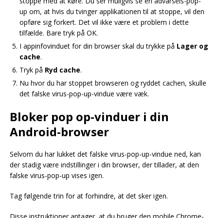
stoppe med at køre. Du ser muligvis se en advarsels-pop-
up om, at hvis du tvinger applikationen til at stoppe, vil den
opføre sig forkert. Det vil ikke være et problem i dette
tilfælde. Bare tryk på OK.
I appinfovinduet for din browser skal du trykke på
Lager og
cache
.
Tryk på
Ryd cache
.
Nu hvor du har stoppet browseren og ryddet cachen, skulle
det falske virus-pop-up-vindue være væk.
Bloker pop op-vinduer i din
Android-browser
Selvom du har lukket det falske virus-pop-up-vindue ned, kan
der stadig være indstillinger i din browser, der tillader, at den
falske virus-pop-up vises igen.
Tag følgende trin for at forhindre, at det sker igen.
Disse instruktioner antager, at du bruger den mobile Chrome-