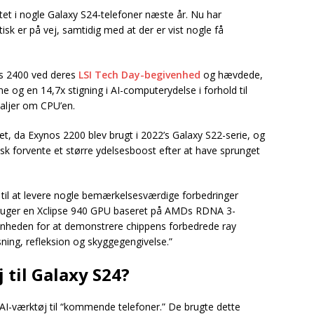
t i nogle Galaxy S24-telefoner næste år. Nu har
sk er på vej, samtidig med at der er vist nogle få
s 2400 ved deres
LSI Tech Day-begivenhed
og hævdede,
ne og en 14,7x stigning i AI-computerydelse i forhold til
taljer om CPU’en.
, da Exynos 2200 blev brugt i 2022’s Galaxy S22-serie, og
ktisk forvente et større ydelsesboost efter at have sprunget
 til at levere nogle bemærkelsesværdige forbedringer
bruger en Xclipse 940 GPU baseret på AMDs RDNA 3-
enheden for at demonstrere chippens forbedrede ray
sning, refleksion og skyggegengivelse.”
 til Galaxy S24?
AI-værktøj til “kommende telefoner.” De brugte dette