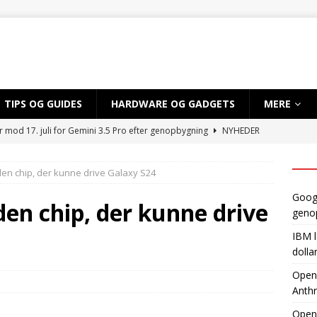
TIPS OG GUIDES
HARDWARE OG GADGETS
MERE
r mod 17. juli for Gemini 3.5 Pro efter genopbygning
NYHEDER
 sløret for satsning på over 10 mia. dollar på kvantecomputere og
en chip, der kunne drive Galaxy S24
TIG INTELLIGENS
Googl
byder EU adgang til ny AI-model, mens Anthropic holder igen
en chip, der kunne drive
geno
IBM l
dvikler AI-smartphone med MediaTek og Qualcomm
AI OG
dolla
OpenA
Anthr
gynder prøveproduktion af Apples foldbare iPhone
NYHEDER
Open