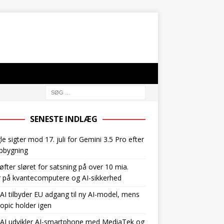
SENESTE INDLÆG
e sigter mod 17. juli for Gemini 3.5 Pro efter
pbygning
øfter sløret for satsning på over 10 mia.
r på kvantecomputere og AI-sikkerhed
I tilbyder EU adgang til ny AI-model, mens
opic holder igen
AI udvikler AI-smartphone med MediaTek og