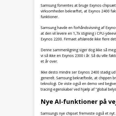
Samsung forventes at bruge Exynos-chipsætte
virksomheden bekræftet, at Exynos 2400 fakti
funktioner.
Samsung havde en forhåndsvisning af Exyno
at den vil levere en 1,7x stigning i CPU-ydeev
Exynos 2200. Firmaet afslørede ikke flere de
Denne sammenligning siger dog ikke så meget
vi så ikke en Exynos 2300 i år. Så du ville fa
et år over.
Ikke desto mindre ser Exynos 2400 stadig ud
generelt. Samsung bekræftede, at chippen 
teknologi. De viste også en demo ved begiv
tracing-egenskaber ved hjælp af “global bely
Nye AI-funktioner på vej
Samsungs nye chipset fremviste også et nyt 