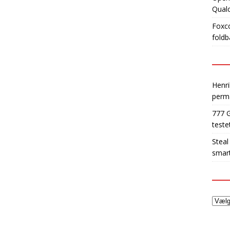
Qua
Foxco
foldb
Henri
perm
777 
teste
Steal
smart