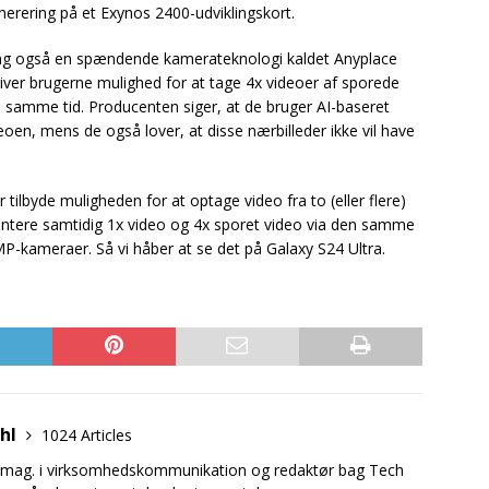
enerering på et Exynos 2400-udviklingskort.
g også en spændende kamerateknologi kaldet Anyplace
er brugerne mulighed for at tage 4x videoer af sporede
 samme tid. Producenten siger, at de bruger AI-baseret
deoen, mens de også lover, at disse nærbilleder ikke vil have
ilbyde muligheden for at optage video fra to (eller flere)
tere samtidig 1x video og 4x sporet video via den samme
MP-kameraer. Så vi håber at se det på Galaxy S24 Ultra.
uhl
1024 Articles
.mag. i virksomhedskommunikation og redaktør bag Tech