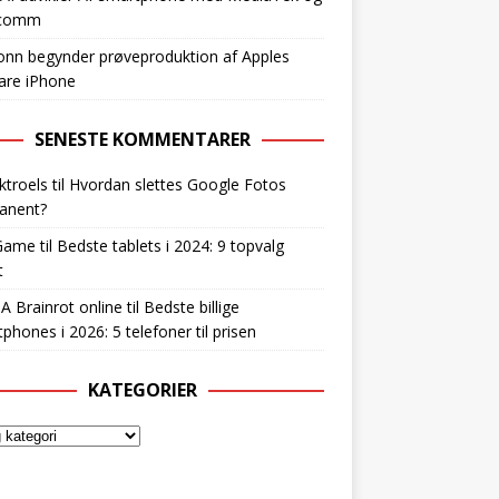
lcomm
nn begynder prøveproduktion af Apples
are iPhone
SENESTE KOMMENTARER
ktroels
til
Hvordan slettes Google Fotos
anent?
Game
til
Bedste tablets i 2024: 9 topvalg
t
 A Brainrot online
til
Bedste billige
phones i 2026: 5 telefoner til prisen
KATEGORIER