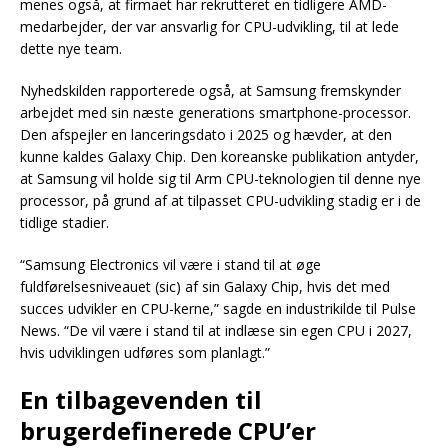
menes også, at firmaet har rekrutteret en tidligere AMD-
medarbejder, der var ansvarlig for CPU-udvikling, til at lede
dette nye team.
Nyhedskilden rapporterede også, at Samsung fremskynder
arbejdet med sin næste generations smartphone-processor.
Den afspejler en lanceringsdato i 2025 og hævder, at den
kunne kaldes Galaxy Chip. Den koreanske publikation antyder,
at Samsung vil holde sig til Arm CPU-teknologien til denne nye
processor, på grund af at tilpasset CPU-udvikling stadig er i de
tidlige stadier.
“Samsung Electronics vil være i stand til at øge
fuldførelsesniveauet (sic) af sin Galaxy Chip, hvis det med
succes udvikler en CPU-kerne,” sagde en industrikilde til Pulse
News. “De vil være i stand til at indlæse sin egen CPU i 2027,
hvis udviklingen udføres som planlagt.”
En tilbagevenden til
brugerdefinerede CPU’er