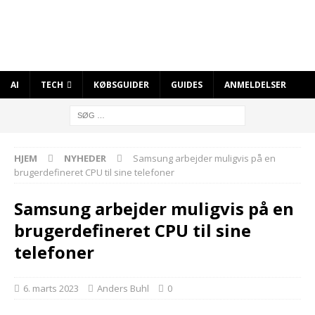
AI
TECH
KØBSGUIDER
GUIDES
ANMELDELSER
HJEM
NYHEDER
Samsung arbejder muligvis på en
brugerdefineret CPU til sine telefoner
Samsung arbejder muligvis på en
brugerdefineret CPU til sine
telefoner
6. marts 2023
Anders Buhl
0