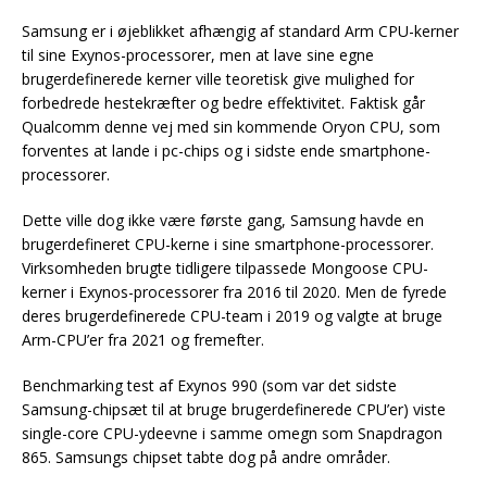
Samsung er i øjeblikket afhængig af standard Arm CPU-kerner
til sine Exynos-processorer, men at lave sine egne
brugerdefinerede kerner ville teoretisk give mulighed for
forbedrede hestekræfter og bedre effektivitet. Faktisk går
Qualcomm denne vej med sin kommende Oryon CPU, som
forventes at lande i pc-chips og i sidste ende smartphone-
processorer.
Dette ville dog ikke være første gang, Samsung havde en
brugerdefineret CPU-kerne i sine smartphone-processorer.
Virksomheden brugte tidligere tilpassede Mongoose CPU-
kerner i Exynos-processorer fra 2016 til 2020. Men de fyrede
deres brugerdefinerede CPU-team i 2019 og valgte at bruge
Arm-CPU’er fra 2021 og fremefter.
Benchmarking test af Exynos 990 (som var det sidste
Samsung-chipsæt til at bruge brugerdefinerede CPU’er) viste
single-core CPU-ydeevne i samme omegn som Snapdragon
865. Samsungs chipset tabte dog på andre områder.