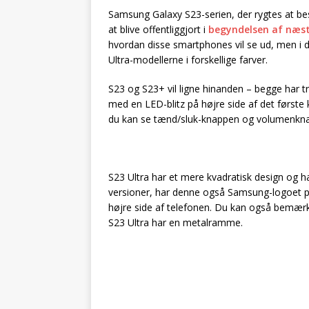
Samsung Galaxy S23-serien, der rygtes at be
at blive offentliggjort i
begyndelsen af næs
hvordan disse smartphones vil se ud, men i d
Ultra-modellerne i forskellige farver.
S23 og S23+ vil ligne hinanden – begge har tr
med en LED-blitz på højre side af det førs
du kan se tænd/sluk-knappen og volumenknap
S23 Ultra har et mere kvadratisk design og 
versioner, har denne også Samsung-logoet 
højre side af telefonen. Du kan også bemærke
S23 Ultra har en metalramme.