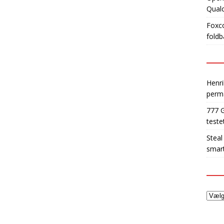
Qua
Foxco
foldb
Henri
perm
777 
teste
Steal
smart