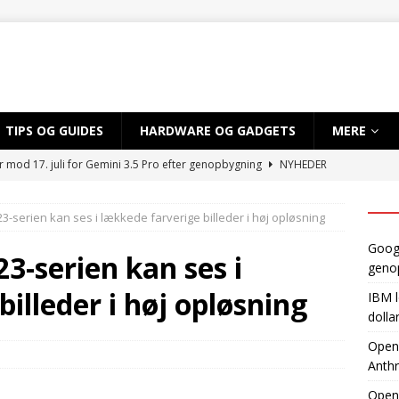
TIPS OG GUIDES
HARDWARE OG GADGETS
MERE
r mod 17. juli for Gemini 3.5 Pro efter genopbygning
NYHEDER
 sløret for satsning på over 10 mia. dollar på kvantecomputere og
serien kan ses i lækkede farverige billeder i høj opløsning
TIG INTELLIGENS
Googl
byder EU adgang til ny AI-model, mens Anthropic holder igen
-serien kan ses i
geno
illeder i høj opløsning
IBM l
dvikler AI-smartphone med MediaTek og Qualcomm
AI OG
dolla
OpenA
Anthr
gynder prøveproduktion af Apples foldbare iPhone
NYHEDER
Open