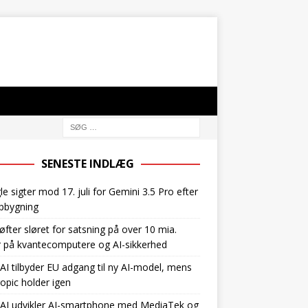
SENESTE INDLÆG
e sigter mod 17. juli for Gemini 3.5 Pro efter
pbygning
øfter sløret for satsning på over 10 mia.
r på kvantecomputere og AI-sikkerhed
I tilbyder EU adgang til ny AI-model, mens
opic holder igen
AI udvikler AI-smartphone med MediaTek og