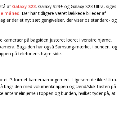
stå af
Galaxy S23
, Galaxy S23+ og Galaxy S23 Ultra, siges
te måned
. Der har tidligere været lækkede billeder af
ag er der et nyt sæt gengivelser, der viser os standard- og
e kameraer på bagsiden justeret lodret i venstre hjørne,
te kamera. Bagsiden har også Samsung-mærket i bunden, og
pen på telefonens højre side.
har et P-formet kameraarrangement. Ligesom de ikke-Ultra-
på bagsiden med volumenknappen og tænd/sluk-tasten på
 antennelinjerne i toppen og bunden, hvilket tyder på, at