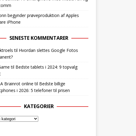
lcomm
nn begynder prøveproduktion af Apples
are iPhone
SENESTE KOMMENTARER
ktroels
til
Hvordan slettes Google Fotos
anent?
Game
til
Bedste tablets i 2024: 9 topvalg
t
 A Brainrot online
til
Bedste billige
phones i 2026: 5 telefoner til prisen
KATEGORIER