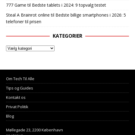
777 Game
til
Bedste tablets i 2024: 9 topvalg testet
Steal A Brainrot online
til
Bedste billige smartphones i 2026: 5
telefoner til prisen
KATEGORIER
Om Tech Til Alle
Tips og Guides
Kontakt os
Privat Politik
Blog
Møllegade 23, 2200 København