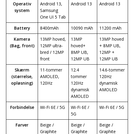
Operativ
Android 13,
Android 13
Android 13
system
Samsung
One UI 5 Tab
Battery
8400mAh
10090 mAh
11200 mAh
Kamera
13MP hoved,
13MP
13MP hoved
(Bag, front)
12MP ultra-
hoved+
+ 8MP UB,
bred / 12MP
8MP UB,
12MP +
front
12MP UB
12MP UB
Skærm
11-tommer
12.4
14.6-tommer
(størrelse,
AMOLED,
tommer
120Hz
opløsning)
120Hz
120Hz
dynamisk
dynamisk
AMOLED
AMOLED
Forbindelse
Wi-Fi 6E / 5G
Wi-Fi 6E /
Wi-Fi 6E / 5G
5G
Farver
Beige /
Beige /
Beige /
Graphite
Graphite
Graphite