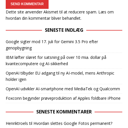
Dette site anvender Akismet til at reducere spam.
Læs om
hvordan din kommentar bliver behandlet
.
SENESTE INDLÆG
Google sigter mod 17. juli for Gemini 3.5 Pro efter
genopbygning
IBM løfter sløret for satsning på over 10 mia. dollar på
kvantecomputere og AI-sikkerhed
OpenAI tilbyder EU adgang til ny AI-model, mens Anthropic
holder igen
OpenAI udvikler AI-smartphone med MediaTek og Qualcomm
Foxconn begynder prøveproduktion af Apples foldbare iPhone
SENESTE KOMMENTARER
Henriktroels
til
Hvordan slettes Google Fotos permanent?