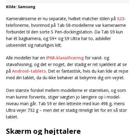
Kilde: Samsung
Kameralinserne er nu separate, hvilket matcher stilen på
S23
-
telefonerne, hvorimod på Tab S8-modellerne var kameraerne
forbundet til den sorte S Pen-dockingstation. Da Tab S9 kun
har ét bagkamera, og S9+ og S9 Ultra har to, adskiller
udseendet sig naturligvis lidt.
Alle modeller har en
IP68-klassificering
for vand- og
støvafvisning, og det er noget, der stadig er ret sjældent at se
på
Android-tablets
. Det er fantastisk, hvis du kan lide at rejse
med din tablet, da du ikke behøver at bekymre dig om vejret.
Den største forskel mellem modellerne er størrelsen, og som
man kunne forvente, stiger vægten jo længere op i model-
niveau man går. Tab S9 er den letteste med kun 498 g, mens
Ultra vejer 732 g – men det er stadig rimeligt let for en så stor
tablet.
Skærm og højttalere