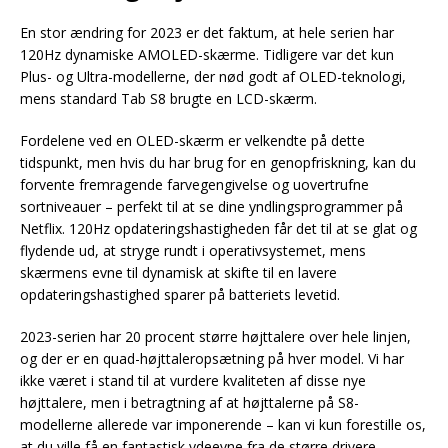
En stor ændring for 2023 er det faktum, at hele serien har
120Hz dynamiske AMOLED-skærme. Tidligere var det kun
Plus- og Ultra-modellerne, der nød godt af OLED-teknologi,
mens standard Tab S8 brugte en LCD-skærm.
Fordelene ved en OLED-skærm er velkendte på dette
tidspunkt, men hvis du har brug for en genopfriskning, kan du
forvente fremragende farvegengivelse og uovertrufne
sortniveauer – perfekt til at se dine yndlingsprogrammer på
Netflix. 120Hz opdateringshastigheden får det til at se glat og
flydende ud, at stryge rundt i operativsystemet, mens
skærmens evne til dynamisk at skifte til en lavere
opdateringshastighed sparer på batteriets levetid.
2023-serien har 20 procent større højttalere over hele linjen,
og der er en quad-højttaleropsætning på hver model. Vi har
ikke været i stand til at vurdere kvaliteten af disse nye
højttalere, men i betragtning af at højttalerne på S8-
modellerne allerede var imponerende – kan vi kun forestille os,
at du ville få en fantastisk ydeevne fra de større drivere.